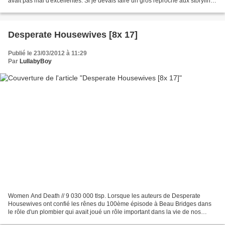
avait pas mal d'excellentes. Si je devais faire un gros reproche aux storylines
d'Any Moment, c'est...
Desperate Housewives [8x 17]
Publié le 23/03/2012 à 11:29
Par
LullabyBoy
Women And Death // 9 030 000 tlsp. Lorsque les auteurs de Desperate
Housewives ont confié les rênes du 100ème épisode à Beau Bridges dans
le rôle d'un plombier qui avait joué un rôle important dans la vie de nos
héroïnes, j'ai applaudi et je leur ai décerné...