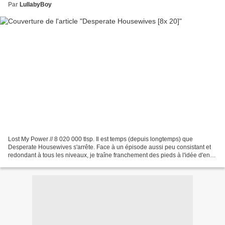
Par
LullabyBoy
Lost My Power // 8 020 000 tlsp. Il est temps (depuis longtemps) que
Desperate Housewives s'arrête. Face à un épisode aussi peu consistant et
redondant à tous les niveaux, je traîne franchement des pieds à l'idée d'en
écrire une critique. Quel nouveau...