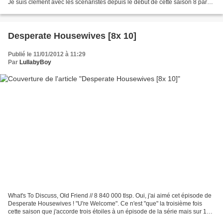
Je suis clément avec les scénaristes depuis le début de cette saison 8 parce
qu'ils reviennent de loin et qu'ils...
Desperate Housewives [8x 10]
Publié le 11/01/2012 à 11:29
Par
LullabyBoy
What's To Discuss, Old Friend // 8 840 000 tlsp. Oui, j'ai aimé cet épisode de
Desperate Housewives ! "U're Welcome". Ce n'est "que" la troisième fois
cette saison que j'accorde trois étoiles à un épisode de la série mais sur 10
diffusés pour le moment,...