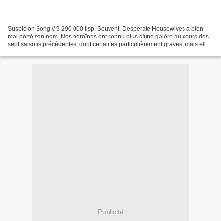
Suspicion Song // 9 290 000 tlsp. Souvent, Desperate Housewives a bien
mal porté son nom. Nos héroïnes ont connu plus d'une galère au cours des
sept saisons précédentes, dont certaines particulièrement graves, mais elles
ont toujours su garder un certain...
Publicité