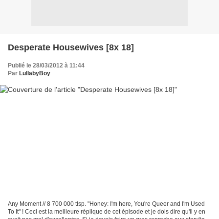
Desperate Housewives [8x 18]
Publié le 28/03/2012 à 11:44
Par
LullabyBoy
Any Moment // 8 700 000 tlsp. "Honey: I'm here, You're Queer and I'm Used
To It" ! Ceci est la meilleure réplique de cet épisode et je dois dire qu'il y en