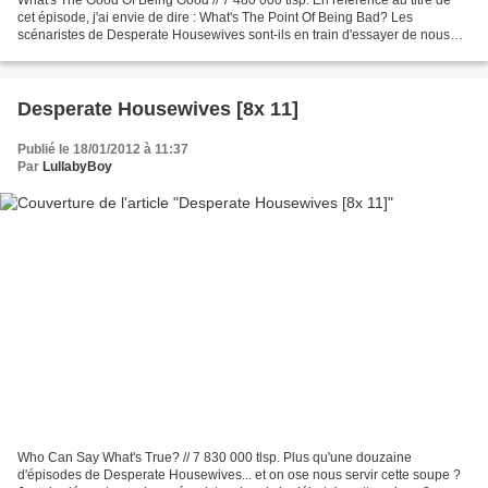
cet épisode, j'ai envie de dire : What's The Point Of Being Bad? Les
scénaristes de Desperate Housewives sont-ils en train d'essayer de nous
prouver que, s'ils le veulent, ils peuvent...
Desperate Housewives [8x 11]
Publié le 18/01/2012 à 11:37
Par
LullabyBoy
Who Can Say What's True? // 7 830 000 tlsp. Plus qu'une douzaine
d'épisodes de Desperate Housewives... et on ose nous servir cette soupe ?