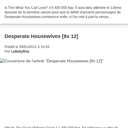
Is This What You Call Love? // 6 400 000 tlsp. Il aura fallu attendre le 13ème
épisode de la dernière saison pour que le défilé d'anciens personnages de
Desperate Housewives commence enfin, si l'on met à part la venue
sympathique mais inutile de Danielle...
Desperate Housewives [8x 12]
Publié le 28/01/2012 à 14:52
Par
LullabyBoy
What's The Good Of Being Good // 7 480 000 tlsp. En référence au titre de