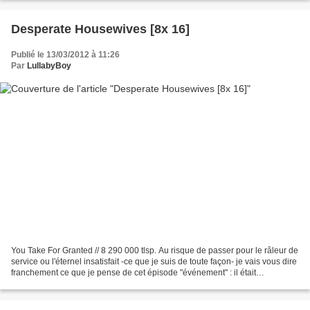
Desperate Housewives [8x 16]
Publié le 13/03/2012 à 11:26
Par
LullabyBoy
You Take For Granted // 8 290 000 tlsp. Au risque de passer pour le râleur de
service ou l'éternel insatisfait -ce que je suis de toute façon- je vais vous dire
franchement ce que je pense de cet épisode "événement" : il était
terriblement paresseux....