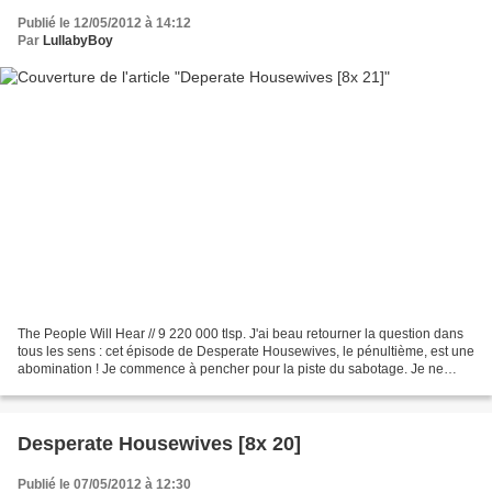
Publié le 12/05/2012 à 14:12
Par
LullabyBoy
The People Will Hear // 9 220 000 tlsp. J'ai beau retourner la question dans
tous les sens : cet épisode de Desperate Housewives, le pénultième, est une
abomination ! Je commence à pencher pour la piste du sabotage. Je ne
comprends pas comment on peut...
Desperate Housewives [8x 20]
Publié le 07/05/2012 à 12:30