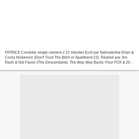
FATRICK Comédie single-camera // 22 minutes Ecrit par Nahnatchka Khan &
Corey Nickerson (Don't Trust The Bitch in Apartment 23). Réalisé par Jim
Rash & Nat Faxon (The Descendants, The Way Way Back). Pour FOX & 20th
Century FOX Television. 36 pages. Lorsqu'il...