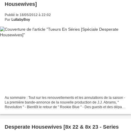
Housewives]
Publié le 18/05/2012 à 22:02
Par
LullabyBoy
Au sommaire : Tout sur les renouvellements et les annulations de la saison -
La première bande-annonce de la nouvelle production de J.J. Abrams, "
Revolution " - Bientôt le retour de " Rookie Blue " - Des guests et des départs
dans " Glee " - La Bande-Annonce...
Desperate Housewives [8x 22 & 8x 23 - Series