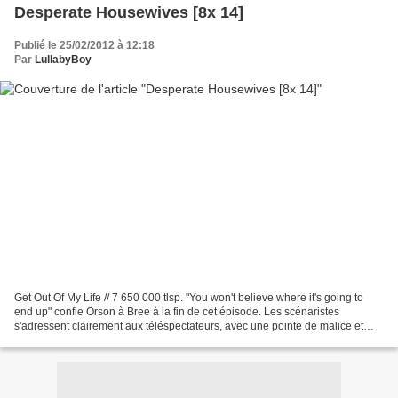
Desperate Housewives [8x 14]
Publié le 25/02/2012 à 12:18
Par
LullabyBoy
Get Out Of My Life // 7 650 000 tlsp. "You won't believe where it's going to
end up" confie Orson à Bree à la fin de cet épisode. Les scénaristes
s'adressent clairement aux téléspectateurs, avec une pointe de malice et
surtout beaucoup d'arrogance car,...