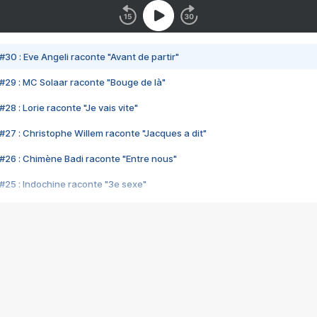
#30 : Eve Angeli raconte "Avant de partir"
#29 : MC Solaar raconte "Bouge de là"
28 : Lorie raconte "Je vais vite"
#27 : Christophe Willem raconte "Jacques a dit"
#26 : Chimène Badi raconte "Entre nous"
#25 : Indochine raconte "3e sexe"
#24 : Zaho raconte "C'est chelou"
#23 : Patrick Bruel raconte "Au café des délices"
#22 : Kyo raconte "Le chemin"
#21 : Nolwenn Leroy raconte "Cassé"
#20 : Patrick Hernandez raconte "Born to be alive"