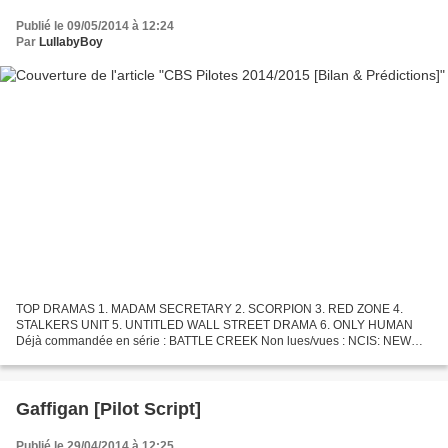
Publié le 09/05/2014 à 12:24
Par
LullabyBoy
TOP DRAMAS 1. MADAM SECRETARY 2. SCORPION 3. RED ZONE 4.
STALKERS UNIT 5. UNTITLED WALL STREET DRAMA 6. ONLY HUMAN
Déjà commandée en série : BATTLE CREEK Non lues/vues : NCIS: NEW
ORLEANS / CSI: CYBER Depuis deux saisons, CBS repose entièrement sur
ses...
Gaffigan [Pilot Script]
Publié le 29/04/2014 à 12:25