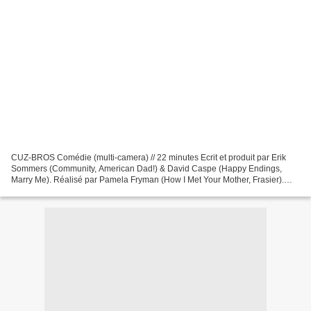
CUZ-BROS Comédie (multi-camera) // 22 minutes Ecrit et produit par Erik
Sommers (Community, American Dad!) & David Caspe (Happy Endings,
Marry Me). Réalisé par Pamela Fryman (How I Met Your Mother, Frasier).
Pour CBS, CBS Television Studios, Sony Pictures...