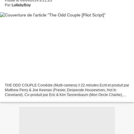
Publié le 04/04/2014 à 21:25
Par
LullabyBoy
THE ODD COUPLE Comédie (Multi-camera) // 22 minutes Ecrit et produit par
Matthew Perry & Joe Keenan (Frasier, Desperate Housewives, Hot In
Cleveland). Co-produit par Eric & Kim Tannenbaum (Mon Oncle Charlie),
Carl Beverly & Sarah Timberman (Elementary,...