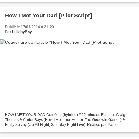
How I Met Your Dad [Pilot Script]
Publié le 17/03/2014 à 21:20
Par
LullabyBoy
HOW I MET YOUR DAD Comédie (hybride) // 22 minutes Ecrit par Craig
Thomas & Carter Bays (How I Met Your Mother, The Goodwin Games) &
Emily Spivey (Up All Night, Saturday Night Live). Réalisé par Pamela
Fryman (How I Met Your Mother, Frasier). Pour CBS,...