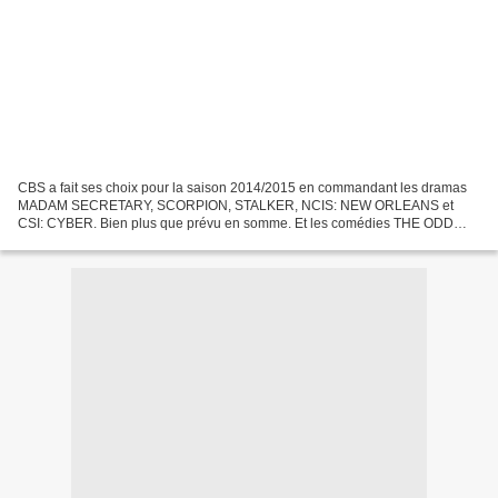
CBS a fait ses choix pour la saison 2014/2015 en commandant les dramas
MADAM SECRETARY, SCORPION, STALKER, NCIS: NEW ORLEANS et
CSI: CYBER. Bien plus que prévu en somme. Et les comédies THE ODD
COUPLE et THE MCCARTHYS. Grille octobre - The Mentalist :...