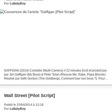
Par
LullabyBoy
GAFFIGAN (2014) Comédie (Multi-Camera) // 22 minutes Ecrit et produit par
par Jim Gaffigan (My Boys) & Peter Tolan (Rescue Me, Rake, Papa Bricole).
Réalisé par Seth Gordon (The Goldbergs, Comment tuer son boss ?). Pour
CBS, Sony Pictures Television, Fedora...
Wall Street [Pilot Script]
Publié le 25/04/2014 à 12:18
Par
LullabyBoy