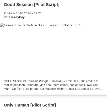
Good Session [Pilot Script]
Publié le 15/04/2014 à 12:23
Par
LullabyBoy
GOOD SESSION Comédie (Single-Camera) // 22 minutes Ecrit, produit et
réalisé par John Hamburg (Mon beau-père et moi, Zoolander, I Love You
Man). Co-écrit et co-produit par Matthew Miller (Chuck, Las Vegas, Forever).
Pour CBS & Warner Bros. Television....
Only Human [Pilot Script]