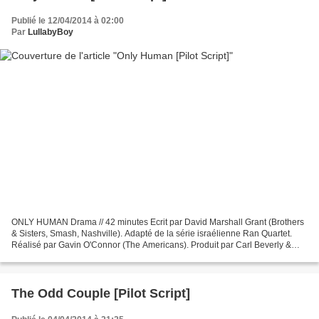
Publié le 12/04/2014 à 02:00
Par
LullabyBoy
ONLY HUMAN Drama // 42 minutes Ecrit par David Marshall Grant (Brothers
& Sisters, Smash, Nashville). Adapté de la série israélienne Ran Quartet.
Réalisé par Gavin O'Connor (The Americans). Produit par Carl Beverly &
Sarah Timberman ( Elementary, Unforgettable,...
The Odd Couple [Pilot Script]