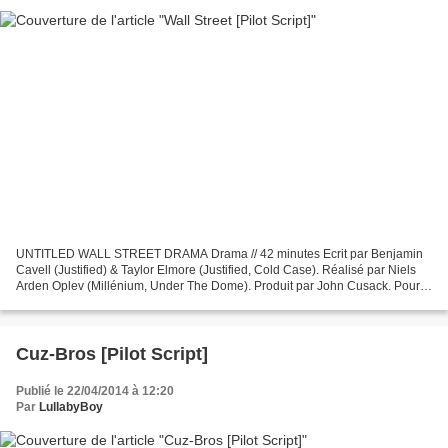
UNTITLED WALL STREET DRAMA Drama // 42 minutes Ecrit par Benjamin
Cavell (Justified) & Taylor Elmore (Justified, Cold Case). Réalisé par Niels
Arden Oplev (Millénium, Under The Dome). Produit par John Cusack. Pour
CBS, CBS Television Studios & Timberman-Beverly...
Cuz-Bros [Pilot Script]
Publié le 22/04/2014 à 12:20
Par
LullabyBoy