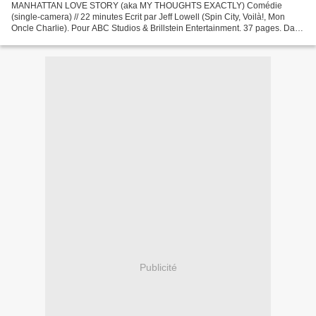
MANHATTAN LOVE STORY (aka MY THOUGHTS EXACTLY) Comédie
(single-camera) // 22 minutes Ecrit par Jeff Lowell (Spin City, Voilà!, Mon
Oncle Charlie). Pour ABC Studios & Brillstein Entertainment. 37 pages. Dana
vient d’arriver à New York. Peter y vit depuis...
Publicité