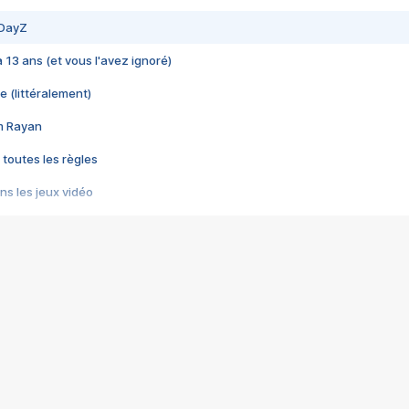
 DayZ
 a 13 ans (et vous l'avez ignoré)
e (littéralement)
im Rayan
 toutes les règles
s les jeux vidéo
us choquant de Rockstar ? - Le scandale BULLY
e plus moche de Steam
du RÊVE tourne au CAUCHEMAR
pendant 8 heures
it… à tort
umiliés par un jeu vidéo