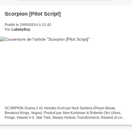
Scorpion [Pilot Script]
Publié le 19/04/2014 à 12:42
Par
LullabyBoy
SCORPION Drama // 42 minutes Ecrit par Nick Santora (Prison Break,
Breakout Kings, Vegas). Produit par Alex Kurtzman & Roberto Orci (Alias,
Fringe, Hawaii 5-0, Star Trek, Sleepy Hollow, Transformers). Réalisé et co-
produit par Justin Lin (Fast & Furious)....