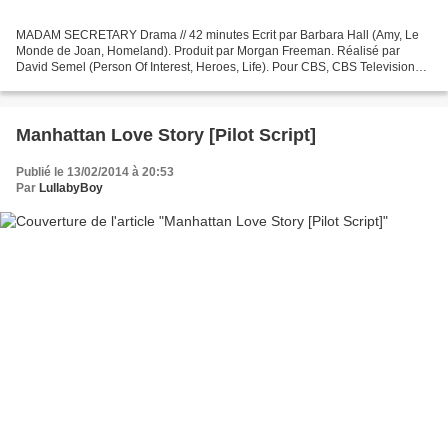
MADAM SECRETARY Drama // 42 minutes Ecrit par Barbara Hall (Amy, Le
Monde de Joan, Homeland). Produit par Morgan Freeman. Réalisé par
David Semel (Person Of Interest, Heroes, Life). Pour CBS, CBS Television
Studios & Revelations Entertainment. 64 pages....
Manhattan Love Story [Pilot Script]
Publié le 13/02/2014 à 20:53
Par
LullabyBoy