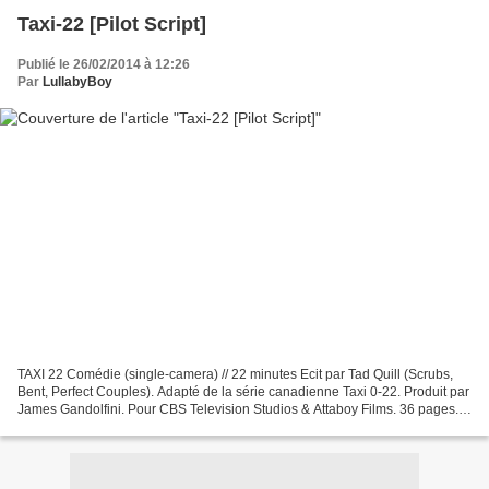
Taxi-22 [Pilot Script]
Publié le 26/02/2014 à 12:26
Par
LullabyBoy
TAXI 22 Comédie (single-camera) // 22 minutes Ecit par Tad Quill (Scrubs,
Bent, Perfect Couples). Adapté de la série canadienne Taxi 0-22. Produit par
James Gandolfini. Pour CBS Television Studios & Attaboy Films. 36 pages.
Les tribulations personnelles...