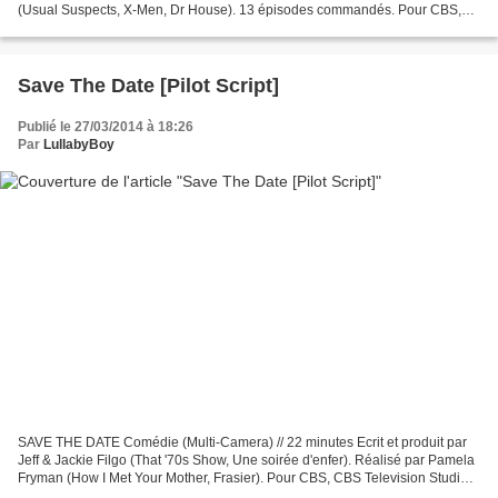
(Usual Suspects, X-Men, Dr House). 13 épisodes commandés. Pour CBS,
Sony Pictures Television, CBS Television...
Save The Date [Pilot Script]
Publié le 27/03/2014 à 18:26
Par
LullabyBoy
SAVE THE DATE Comédie (Multi-Camera) // 22 minutes Ecrit et produit par
Jeff & Jackie Filgo (That '70s Show, Une soirée d'enfer). Réalisé par Pamela
Fryman (How I Met Your Mother, Frasier). Pour CBS, CBS Television Studios
& ABC Studios. 34 pages. Katie,...