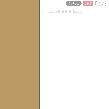
Vous aimez ?
0 vote