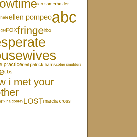
owtime
ian somerhalder
abc
ellen pompeo
chele
fringe
FOX
hbo
egel
sperate
ousewives
e practice
neil patrick harris
cobie smulders
e
cbs
w i met your
ther
LOST
er
marcia cross
Nina dobrev