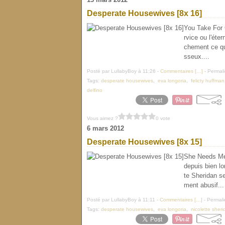
Desperate Housewives [8x 16]
You Take For G
rvice ou l'éter
chement ce que
sseux....
Posté par LullabyBoy à 11:26 -
Commentaires [
…
]
- Permali
Tags:
desperate housewives
,
eva longoria
,
felicty huffman
delfino
Vous aimez ?
0 vote
6 mars 2012
Desperate Housewives [8x 15]
She Needs Me 
depuis bien lo
te Sheridan se
ment abusif...
Posté par LullabyBoy à 11:11 -
Commentaires [
…
]
- Permali
Tags:
desperate housewives
,
eva longoria
,
nicolette sher