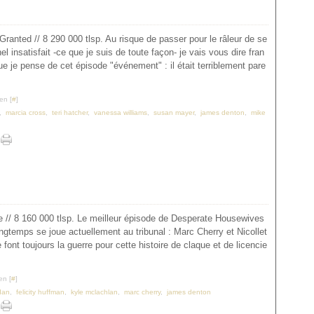
ranted // 8 290 000 tlsp. Au risque de passer pour le râleur de se
nel insatisfait -ce que je suis de toute façon- je vais vous dire fran
 je pense de cet épisode "événement" : il était terriblement pare
en [
#
]
,
marcia cross
,
teri hatcher
,
vanessa williams
,
susan mayer
,
james denton
,
mike
// 8 160 000 tlsp. Le meilleur épisode de Desperate Housewives
ngtemps se joue actuellement au tribunal : Marc Cherry et Nicollet
 font toujours la guerre pour cette histoire de claque et de licencie
en [
#
]
idan
,
felicity huffman
,
kyle mclachlan
,
marc cherry
,
james denton