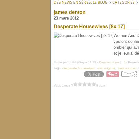
DES NEWS EN SÉRIES, LE BLOG
>
CATEGORIES
>
james denton
23 mars 2012
Desperate Housewives [8x 17]
Women And Dea
ves ont confi
ombier qui ava
et je leur ai d
Posté par LullabyBoy à 11:29 -
Commentaires [
…
]
- Permali
Tags:
desperate housewives
,
eva longoria
,
marcia cross
,
Vous aimez ?
0 vote