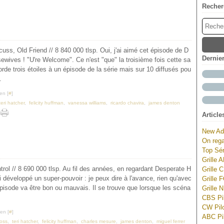
Recher
uss, Old Friend // 8 840 000 tlsp. Oui, j'ai aimé cet épisode de D
Dernie
ewives ! "U're Welcome". Ce n'est "que" la troisième fois cette sa
orde trois étoiles à un épisode de la série mais sur 10 diffusés pou
.
en [
#
]
teri hatcher
,
felicity huffman
,
vanessa williams
,
ricardo chavira
,
james denton
Article
New Ad
On rega
Top Sér
Grille 
rol // 8 690 000 tlsp. Au fil des années, en regardant Desperate H
Grille 
i développé un super-pouvoir : je peux dire à l'avance, rien qu'avec
Grille 
l'épisode va être bon ou mauvais. Il se trouve que lorsque les scéna
Grille 
CBS Pil
CW Pilo
en [
#
]
ABC Pil
ross
,
teri hatcher
,
felicity huffman
,
charles mesure
,
james denton
,
miguel ferrer