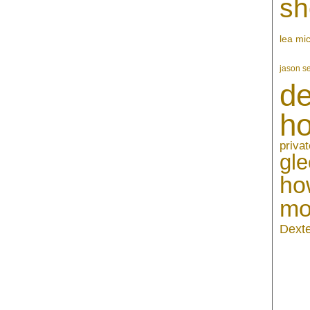
sh
lea mi
jason s
de
h
privat
gle
ho
mo
Dext