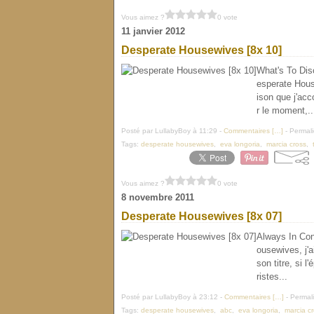
Vous aimez ?
0 vote
11 janvier 2012
Desperate Housewives [8x 10]
What's To Disc
esperate Hous
ison que j'acc
r le moment,..
Posté par LullabyBoy à 11:29 -
Commentaires [
…
]
- Permali
Tags:
desperate housewives
,
eva longoria
,
marcia cross
,
Vous aimez ?
0 vote
8 novembre 2011
Desperate Housewives [8x 07]
Always In Cont
ousewives, j'a
son titre, si 
ristes...
Posté par LullabyBoy à 23:12 -
Commentaires [
…
]
- Permali
Tags:
desperate housewives
,
abc
,
eva longoria
,
marcia c