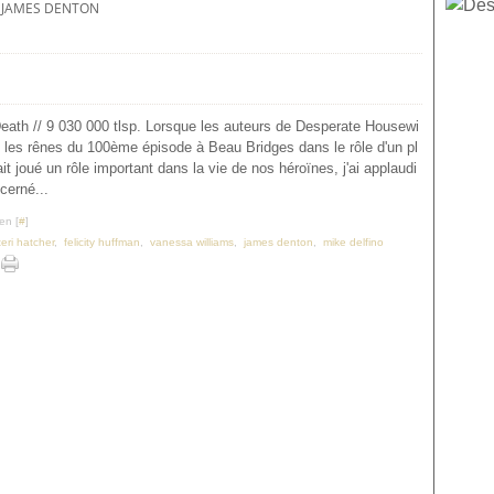
JAMES DENTON
th // 9 030 000 tlsp. Lorsque les auteurs de Desperate Housewi
é les rênes du 100ème épisode à Beau Bridges dans le rôle d'un pl
it joué un rôle important dans la vie de nos héroïnes, j'ai applaudi
écerné...
en [
#
]
teri hatcher
,
felicity huffman
,
vanessa williams
,
james denton
,
mike delfino