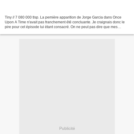
Tiny // 7 080 000 tlsp. La pemière apparition de Jorge Garcia dans Once
Upon A Time n'avait pas franchement été concluante. Je craignais donc le
pire pour cet épisode lui étant consacré. On ne peut pas dire que mes
inquiètudes aient été totalement balayées,...
Publicité