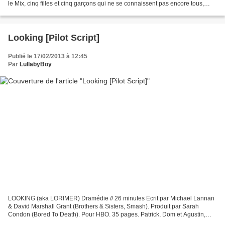
le Mix, cinq filles et cinq garçons qui ne se connaissent pas encore tous,
qu'ils soient clients ou employés,...
Looking [Pilot Script]
Publié le 17/02/2013 à 12:45
Par
LullabyBoy
LOOKING (aka LORIMER) Dramédie // 26 minutes Ecrit par Michael Lannan
& David Marshall Grant (Brothers & Sisters, Smash). Produit par Sarah
Condon (Bored To Death). Pour HBO. 35 pages. Patrick, Dom et Agustin,
trois homosexuels trentenaires, tentent de...