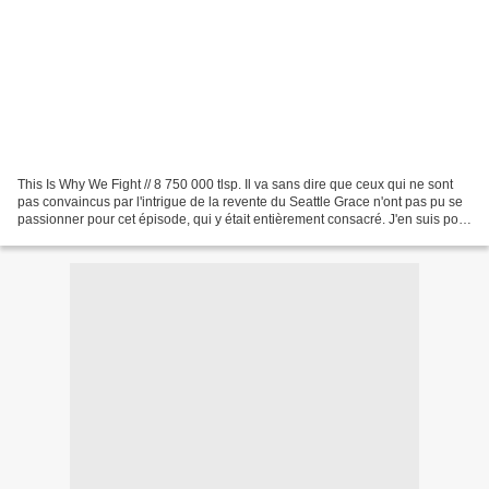
This Is Why We Fight // 8 750 000 tlsp. Il va sans dire que ceux qui ne sont
pas convaincus par l'intrigue de la revente du Seattle Grace n'ont pas pu se
passionner pour cet épisode, qui y était entièrement consacré. J'en suis pour
ma part très fan, j'ai...