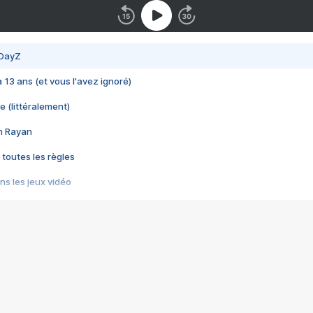
 DayZ
 a 13 ans (et vous l'avez ignoré)
e (littéralement)
im Rayan
 toutes les règles
s les jeux vidéo
us choquant de Rockstar ? - Le scandale BULLY
e plus moche de Steam
du RÊVE tourne au CAUCHEMAR
pendant 8 heures
it… à tort