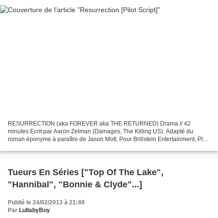
RESURRECTION (aka FOREVER aka THE RETURNED) Drama // 42
minutes Ecrit par Aaron Zelman (Damages, The Killing US). Adapté du
roman éponyme à paraître de Jason Mott. Pour Brillstein Entertainment, Plan
B & ABC Studios. 57 pages. Le petit Jacob, un américain...
Tueurs En Séries ["Top Of The Lake",
"Hannibal", "Bonnie & Clyde"...]
Publié le 24/02/2013 à 21:49
Par
LullabyBoy