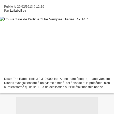
Publié le 20/02/2013 à 12:10
Par
LullabyBoy
Down The Rabbit Hole // 2 310 000 tlsp. A une autre époque, quand Vampire
Diaries avançait encore à un rythme effréné, cet épisode et le précédent n'en
auraient formé qu'un seul. La délocalisation sur l'île était une très bonne
idée, mais les scénaristes...