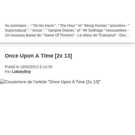
Au sommaire : - " Do No Harm ", " The Hour " et " Being Human " annulées - "
Supernatural ", " Arrow ", " Vampire Diaries " et " Mr Selfridge " renouvelées -
Un nouveau teaser de " Game Of Thrones" - Le retour de "Futurama" - Des
nouveaux dans " The Good...
Once Upon A Time [2x 13]
Publié le 14/02/2013 à 12:35
Par
LullabyBoy