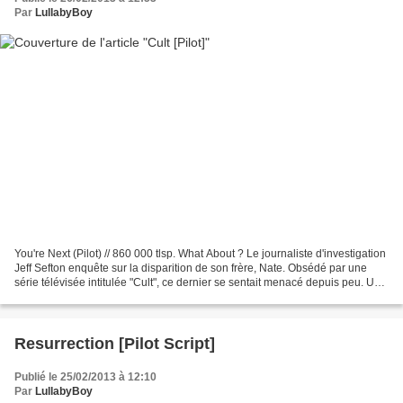
Par
LullabyBoy
You're Next (Pilot) // 860 000 tlsp. What About ? Le journaliste d'investigation
Jeff Sefton enquête sur la disparition de son frère, Nate. Obsédé par une
série télévisée intitulée "Cult", ce dernier se sentait menacé depuis peu. Un
pressentiment que...
Resurrection [Pilot Script]
Publié le 25/02/2013 à 12:10
Par
LullabyBoy