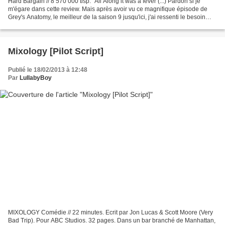
Hard Bargain // 8 570 000 tlsp. "All Along it was a fever (...) Pardon si je
m'égare dans cette review. Mais après avoir vu ce magnifique épisode de
Grey's Anatomy, le meilleur de la saison 9 jusqu'ici, j'ai ressenti le besoin
d'écouter une petite dizaine...
Mixology [Pilot Script]
Publié le 18/02/2013 à 12:48
Par
LullabyBoy
MIXOLOGY Comédie // 22 minutes. Ecrit par Jon Lucas & Scott Moore (Very
Bad Trip). Pour ABC Studios. 32 pages. Dans un bar branché de Manhattan,