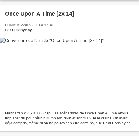
Once Upon A Time [2x 14]
Publié le 22/02/2013 à 12:41
Par
LullabyBoy
Manhattan // 7 610 000 tlsp. Les scénaristes de Once Upon A Time ont-ils
trop attendu pour réunir Rumplestiltskin et son fils ? Je le crains. On avait
déjà compris, même si on ne pouvait en être certains, que Neal Cassidy était
en réalité le fameux Baelfire....