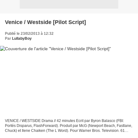
Venice / Westside [Pilot Script]
Publié le 23/02/2013 à 12:32
Par
LullabyBoy
VENICE / WESTSIDE Drama // 42 minutes Ecrit par Byron Balasco (FBI:
Portés Disparus, FlashForward). Produit par McG (Newport Beach, Fastlane,
Chuck) et Ilene Chaiken (The L Word). Pour Warner Bros. Television. 61
pages. A Venice Beach, en Californie,...