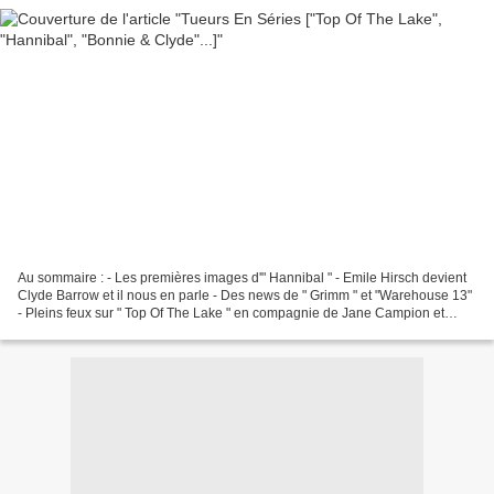
Au sommaire : - Les premières images d'" Hannibal " - Emile Hirsch devient
Clyde Barrow et il nous en parle - Des news de " Grimm " et "Warehouse 13"
- Pleins feux sur " Top Of The Lake " en compagnie de Jane Campion et
Holly Hunter - Et un bêtisier venu...