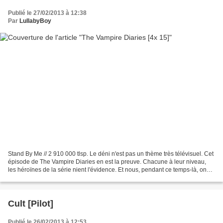
Publié le 27/02/2013 à 12:38
Par
LullabyBoy
Stand By Me // 2 910 000 tlsp. Le déni n'est pas un thème très télévisuel. Cet
épisode de The Vampire Diaries en est la preuve. Chacune à leur niveau,
les héroïnes de la série nient l'évidence. Et nous, pendant ce temps-là, on
s'ennuie, on s'agace, on...
Cult [Pilot]
Publié le 26/02/2013 à 12:53