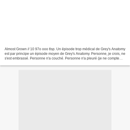
Almost Grown // 10 97o ooo tlsp. Un épisode trop médical de Grey's Anatomy
est par principe un épisode moyen de Grey's Anatomy. Personne, je crois, ne
s'est embrassé. Personne n'a couché. Personne n'a pleuré (je ne compte
pas les patients). Bref, ça manquait...