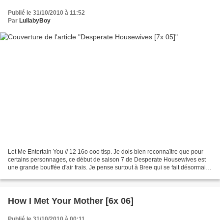
Publié le 31/10/2010 à 11:52
Par
LullabyBoy
Let Me Entertain You // 12 16o ooo tlsp. Je dois bien reconnaître que pour
certains personnages, ce début de saison 7 de Desperate Housewives est
une grande bouffée d'air frais. Je pense surtout à Bree qui se fait désormais
copieusement honorer sur la...
How I Met Your Mother [6x 06]
Publié le 31/10/2010 à 00:11