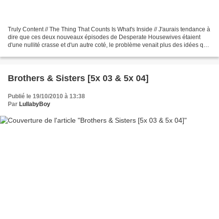
Truly Content // The Thing That Counts Is What's Inside // J'aurais tendance à
dire que ces deux nouveaux épisodes de Desperate Housewives étaient
d'une nullité crasse et d'un autre coté, le problème venait plus des idées que
de l'exécution. C'est souvent...
Brothers & Sisters [5x 03 & 5x 04]
Publié le 19/10/2010 à 13:38
Par
LullabyBoy