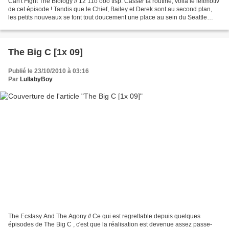
Can't Fight The Biology // 12 11o ooo tlsp. Casser la routine, voilà le leitmotiv
de cet épisode ! Tandis que le Chief, Bailey et Derek sont au second plan,
les petits nouveaux se font tout doucement une place au sein du Seattle
Grace. Certains diront...
The Big C [1x 09]
Publié le 23/10/2010 à 03:16
Par
LullabyBoy
The Ecstasy And The Agony // Ce qui est regrettable depuis quelques
épisodes de The Big C , c'est que la réalisation est devenue assez passe-