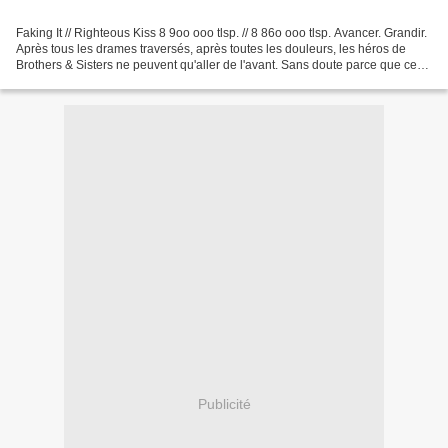
Faking It // Righteous Kiss 8 9oo ooo tlsp. // 8 86o ooo tlsp. Avancer. Grandir.
Après tous les drames traversés, après toutes les douleurs, les héros de
Brothers & Sisters ne peuvent qu'aller de l'avant. Sans doute parce que ce
thème me touche tout particulièrement...
Publicité