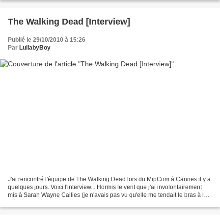
The Walking Dead [Interview]
Publié le 29/10/2010 à 15:26
Par
LullabyBoy
J'ai rencontré l'équipe de The Walking Dead lors du MipCom à Cannes il y a
quelques jours. Voici l'interview... Hormis le vent que j'ai involontairement
mis à Sarah Wayne Callies (je n'avais pas vu qu'elle me tendait le bras à la
fin), elle s'est très...