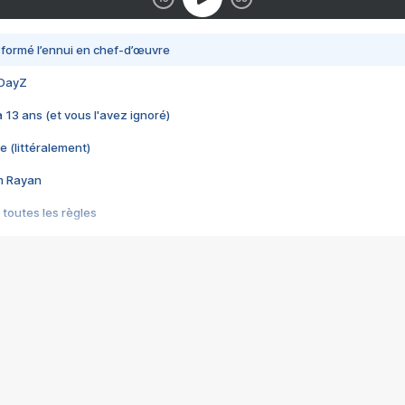
nsformé l’ennui en chef-d’œuvre
 DayZ
 a 13 ans (et vous l'avez ignoré)
e (littéralement)
im Rayan
 toutes les règles
s les jeux vidéo
us choquant de Rockstar ? - Le scandale BULLY
e plus moche de Steam
du RÊVE tourne au CAUCHEMAR
pendant 8 heures