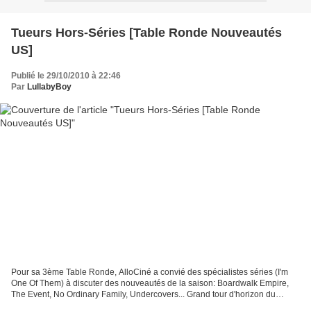
Tueurs Hors-Séries [Table Ronde Nouveautés
US]
Publié le 29/10/2010 à 22:46
Par
LullabyBoy
Pour sa 3ème Table Ronde, AlloCiné a convié des spécialistes séries (I'm
One Of Them) à discuter des nouveautés de la saison: Boardwalk Empire,
The Event, No Ordinary Family, Undercovers... Grand tour d'horizon du
meilleur et du pire !