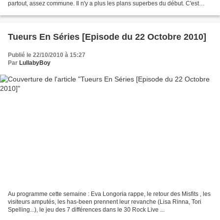
partout, assez commune. Il n'y a plus les plans superbes du début. C'est
sans doute le seul reproche que je ferais...
Tueurs En Séries [Episode du 22 Octobre 2010]
Publié le 22/10/2010 à 15:27
Par
LullabyBoy
Au programme cette semaine : Eva Longoria rappe, le retour des Misfits , les
visiteurs amputés, les has-been prennent leur revanche (Lisa Rinna, Tori
Spelling...), le jeu des 7 différences dans le 30 Rock Live ...