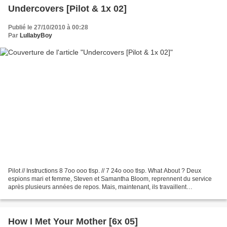
Undercovers [Pilot & 1x 02]
Publié le 27/10/2010 à 00:28
Par
LullabyBoy
Pilot // Instructions 8 7oo ooo tlsp. // 7 24o ooo tlsp. What About ? Deux
espions mari et femme, Steven et Samantha Bloom, reprennent du service
après plusieurs années de repos. Mais, maintenant, ils travaillent
ensemble... Who's Who ? Créée par J.J....
How I Met Your Mother [6x 05]