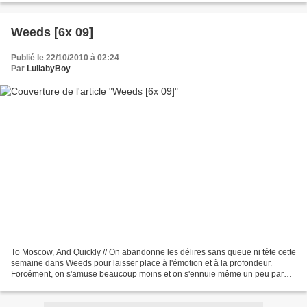
Weeds [6x 09]
Publié le 22/10/2010 à 02:24
Par
LullabyBoy
To Moscow, And Quickly // On abandonne les délires sans queue ni tête cette
semaine dans Weeds pour laisser place à l'émotion et à la profondeur.
Forcément, on s'amuse beaucoup moins et on s'ennuie même un peu par
moment mais il faut des épisodes comme...