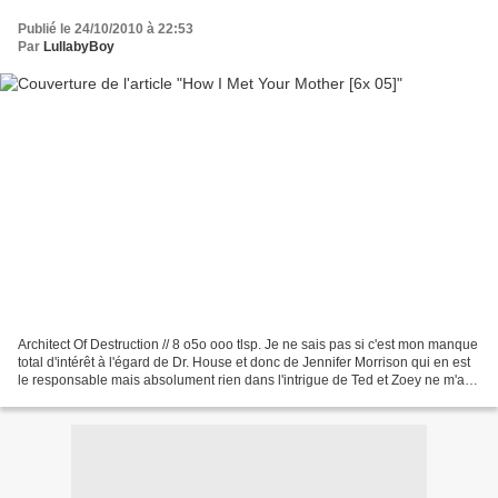
Publié le 24/10/2010 à 22:53
Par
LullabyBoy
Architect Of Destruction // 8 o5o ooo tlsp. Je ne sais pas si c'est mon manque
total d'intérêt à l'égard de Dr. House et donc de Jennifer Morrison qui en est
le responsable mais absolument rien dans l'intrigue de Ted et Zoey ne m'a
plu. Elle, je ne la...