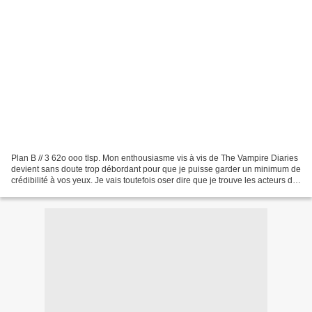
Plan B // 3 62o ooo tlsp. Mon enthousiasme vis à vis de The Vampire Diaries
devient sans doute trop débordant pour que je puisse garder un minimum de
crédibilité à vos yeux. Je vais toutefois oser dire que je trouve les acteurs de
la série vraiment très...