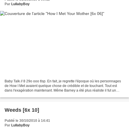
Par
LullabyBoy
Baby Talk // 8 29o ooo tlsp. En fait, je regrette l'époque où les personnages
de How I Met avaient quelque chose de crédible et de touchant. Tout est
dans l'exagération maintenant. Même Barney a été plus réaliste il fut un
temps, c'est dire à quel niveau...
Weeds [6x 10]
Publié le 30/10/2010 à 14:41
Par
LullabyBoy