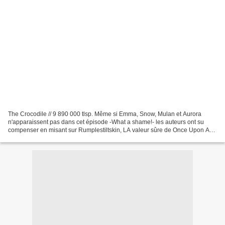
The Crocodile // 9 890 000 tlsp. Même si Emma, Snow, Mulan et Aurora
n'apparaissent pas dans cet épisode -What a shame!- les auteurs ont su
compenser en misant sur Rumplestiltskin, LA valeur sûre de Once Upon A
Time avec Regina, qui elle n'est en revanche...