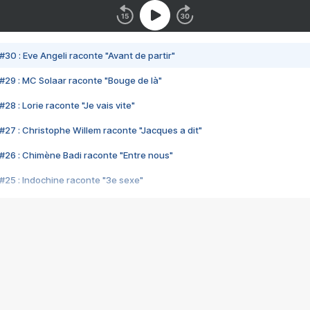
#30 : Eve Angeli raconte "Avant de partir"
#29 : MC Solaar raconte "Bouge de là"
28 : Lorie raconte "Je vais vite"
#27 : Christophe Willem raconte "Jacques a dit"
#26 : Chimène Badi raconte "Entre nous"
#25 : Indochine raconte "3e sexe"
#24 : Zaho raconte "C'est chelou"
#23 : Patrick Bruel raconte "Au café des délices"
#22 : Kyo raconte "Le chemin"
#21 : Nolwenn Leroy raconte "Cassé"
#20 : Patrick Hernandez raconte "Born to be alive"