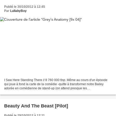
Publié le 30/10/2012 à 12:45
Par
LullabyBoy
I Saw Here Standing There // 8 760 000 tlsp. Même au cours d'un épisode
qui joue à fond la carte de la comédie -quitte à transformer notre Bailey
adorée en comédienne de stand-up (on attend presque les
applaudissements de la foule en délire)- Grey's Anatomy...
Beauty And The Beast [Pilot]
Publié le 29/10/2012 à 12:11