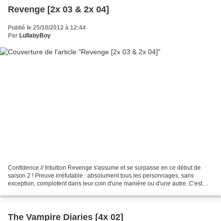
Revenge [2x 03 & 2x 04]
Publié le 25/10/2012 à 12:44
Par
LullabyBoy
Confidence // Intuition Revenge s'assume et se surpasse en ce début de
saison 2 ! Preuve irréfutable : absolument tous les personnages, sans
exception, complotent dans leur coin d'une manière ou d'une autre. C'est
l'indéniable signe qu'elle a bel et bien...
The Vampire Diaries [4x 02]