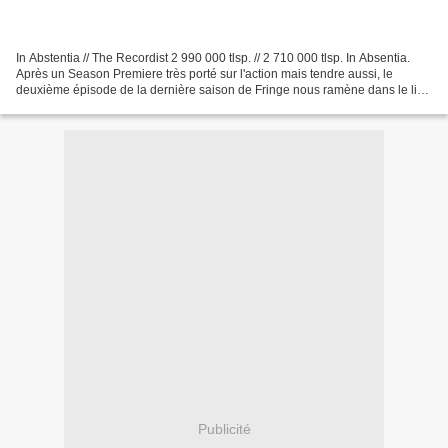
In Abstentia // The Recordist 2 990 000 tlsp. // 2 710 000 tlsp. In Absentia.
Après un Season Premiere très porté sur l'action mais tendre aussi, le
deuxième épisode de la dernière saison de Fringe nous ramène dans le lieu
le plus mythique de la série,...
Publicité