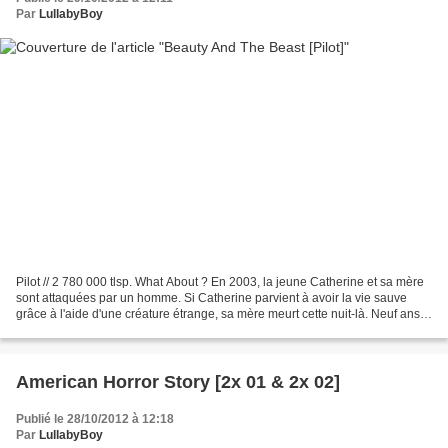
Par
LullabyBoy
Pilot // 2 780 000 tlsp. What About ? En 2003, la jeune Catherine et sa mère
sont attaquées par un homme. Si Catherine parvient à avoir la vie sauve
grâce à l'aide d'une créature étrange, sa mère meurt cette nuit-là. Neuf ans
plus tard, elle est devenue...
American Horror Story [2x 01 & 2x 02]
Publié le 28/10/2012 à 12:18
Par
LullabyBoy