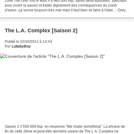
Love The One You're With // 9 960 000 tlsp. Après deux épisodes "spéciaux"
pour ouvrir la saison et traiter dignement des conséquences du crash
d'avion -ça sonne toujours très mal mais il faut bien se faire à l'idée...- Grey's
Anatomy adopte une forme...
The L.A. Complex [Saison 2]
Publié le 22/10/2012 à 12:54
Par
LullabyBoy
Saison 2 // 550 000 tlsp. en moyenne "We made something". La phrase de
fin de cette 2ème et peut-être dernière saison de The L.A. Complex ne