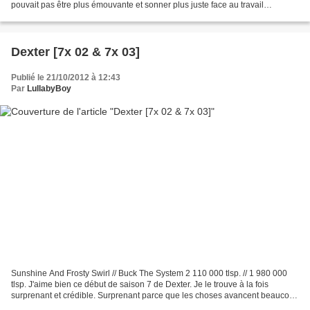
pouvait pas être plus émouvante et sonner plus juste face au travail
accompli, pas seulement par les personnages,...
Dexter [7x 02 & 7x 03]
Publié le 21/10/2012 à 12:43
Par
LullabyBoy
Sunshine And Frosty Swirl // Buck The System 2 110 000 tlsp. // 1 980 000
tlsp. J'aime bien ce début de saison 7 de Dexter. Je le trouve à la fois
surprenant et crédible. Surprenant parce que les choses avancent beaucoup
plus vite que je ne l'avais imaginé,...