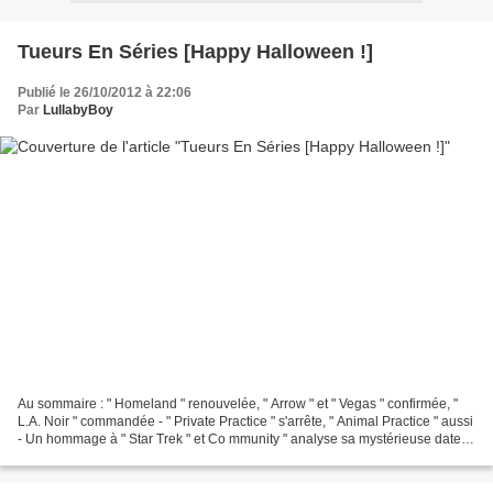
Tueurs En Séries [Happy Halloween !]
Publié le 26/10/2012 à 22:06
Par
LullabyBoy
Au sommaire : " Homeland " renouvelée, " Arrow " et " Vegas " confirmée, "
L.A. Noir " commandée - " Private Practice " s'arrête, " Animal Practice " aussi
- Un hommage à " Star Trek " et Co mmunity " analyse sa mystérieuse date
de retour - On répond...