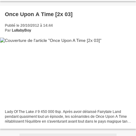
Once Upon A Time [2x 03]
Publié le 20/10/2012 à 14:44
Par
LullabyBoy
Lady Of The Lake // 9 450 000 tlsp. Après avoir délaissé Fairytale Land
pendant quasiment tout un épisode, les scénaristes de Once Upon A Time
rétablissent l'équilibre en s'aventurant avant tout dans le pays magique tant
au présent qu'en flashbacks dans...