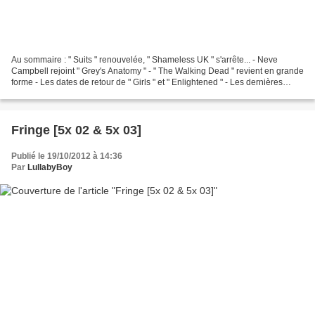
Au sommaire : " Suits " renouvelée, " Shameless UK " s'arrête... - Neve
Campbell rejoint " Grey's Anatomy " - " The Walking Dead " revient en grande
forme - Les dates de retour de " Girls " et " Enlightened " - Les dernières
images de la série SF " Defiance...
Fringe [5x 02 & 5x 03]
Publié le 19/10/2012 à 14:36
Par
LullabyBoy