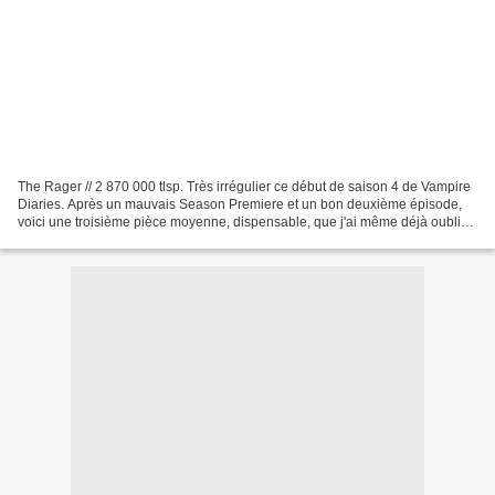
The Rager // 2 870 000 tlsp. Très irrégulier ce début de saison 4 de Vampire
Diaries. Après un mauvais Season Premiere et un bon deuxième épisode,
voici une troisième pièce moyenne, dispensable, que j'ai même déjà oubliée
en partie quelques heures plus...