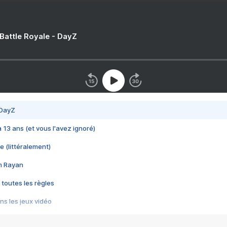
 Battle Royale - DayZ
 DayZ
 a 13 ans (et vous l'avez ignoré)
e (littéralement)
im Rayan
 toutes les règles
s les jeux vidéo
us choquant de Rockstar ? - Le scandale BULLY