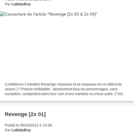
Par
LullabyBoy
Confidence // Intuition Revenge s'assume et se surpasse en ce début de
saison 2 ! Preuve irréfutable : absolument tous les personnages, sans
exception, complotent dans leur coin d'une manière ou d'une autre. C'est
l'indéniable signe qu'elle a bel et bien...
Revenge [2x 01]
Publié le 06/10/2012 à 12:08
Par
LullabyBoy