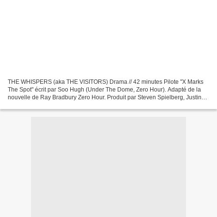
THE WHISPERS (aka THE VISITORS) Drama // 42 minutes Pilote "X Marks
The Spot" écrit par Soo Hugh (Under The Dome, Zero Hour). Adapté de la
nouvelle de Ray Bradbury Zero Hour. Produit par Steven Spielberg, Justin
Falvey & Darryl Frank (Under The Dome,...