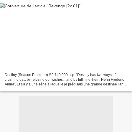
Destiny (Season Premiere) // 9 740 000 tlsp. "Destiny has two ways of
crushing us... by refusing our wishes... and by fulfilling them. Henri Frederic
Amiel". Et s'il y a une série à laquelle je prédisais une grande destinée l'an
dernier au bout de quelques...