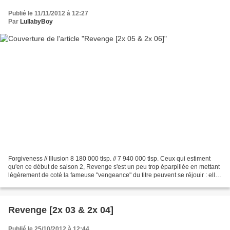
Publié le 11/11/2012 à 12:27
Par
LullabyBoy
Forgiveness // Illusion 8 180 000 tlsp. // 7 940 000 tlsp. Ceux qui estiment
qu'en ce début de saison 2, Revenge s'est un peu trop éparpillée en mettant
légèrement de coté la fameuse "vengeance" du titre peuvent se réjouir : elle
est plus que jamais de...
Revenge [2x 03 & 2x 04]
Publié le 25/10/2012 à 12:44