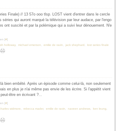
es Finale) // 13 57o ooo tlsp. LOST vient d'entrer dans le cercle
s séries qui auront marqué la télévision par leur audace, par l'engo
es ont suscité et par la polémique qui a suivi leur dénouement. N'e
en [
#
]
osh holloway
,
michael emerson
,
emilie de ravin
,
jack shephard
,
lost series finale
ilà bien embêté. Après un épisode comme celui-là, non seulement
ais en plus je n'ai même pas envie de les écrire. Si l'appétit vient
 peut-être en écrivant ?...
en [
#
]
charles widmore
,
rebecca mader
,
emilie de ravin
,
naveen andrews
,
ken leung
,