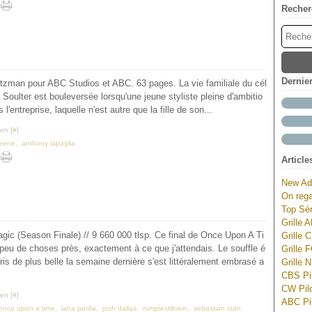
Recher
Dernie
itzman pour ABC Studios et ABC. 63 pages. La vie familiale du cél
 Soulter est bouleversée lorsqu'une jeune styliste pleine d'ambitio
 l'entreprise, laquelle n'est autre que la fille de son...
en [
#
]
reene
,
anthony lapaglia
Article
New Ad
On rega
Top Sér
Grille 
gic (Season Finale) // 9 660 000 tlsp. Ce final de Once Upon A Ti
Grille 
peu de choses près, exactement à ce que j'attendais. Le souffle é
Grille 
pris de plus belle la semaine dernière s'est littéralement embrasé a
Grille 
CBS Pil
CW Pilo
en [
#
]
ABC Pil
once upon a time
,
lana parilla
,
josh dallas
,
rumplestiltskin
,
sebastian stan