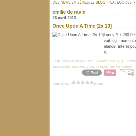
DES NEWS EN SÉRIES, LE BLOG
>
CATEGORIES
>
emilie de ravin
26 avril 2013
Once Upon A Time [2x 19]
Lacey // 7 280 000
vait légitimement
elance l'intérêt po
e...
Posté par LullabyBoy à 19:52 -
Commentaires [
…
]
- Permali
Tags:
ginnifer goodwin
,
emilie de ravin
,
jennifer morrison
,
Vous aimez ?
0 vote