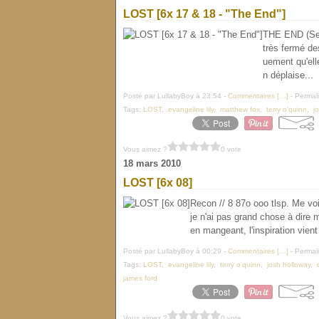
LOST [6x 17 & 18 - "The End"]
THE END (Seri
très fermé de
uement qu'ell
n déplaise...
Posté par LullabyBoy à 23:54 -
Commentaires [
…
]
- Permali
Tags:
LOST
,
evangeline lily
,
matthew fox
,
terry o'quinn
,
j
Vous aimez ?
0 vote
18 mars 2010
LOST [6x 08]
Recon // 8 87o ooo tlsp. Me vo
je n'ai pas grand chose à dire m
en mangeant, l'inspiration vient
Posté par LullabyBoy à 00:29 -
Commentaires [
…
]
- Permali
Tags:
LOST
,
evangeline lily
,
terry o'quinn
,
josh holloway
,
james ford
Vous aimez ?
0 vote