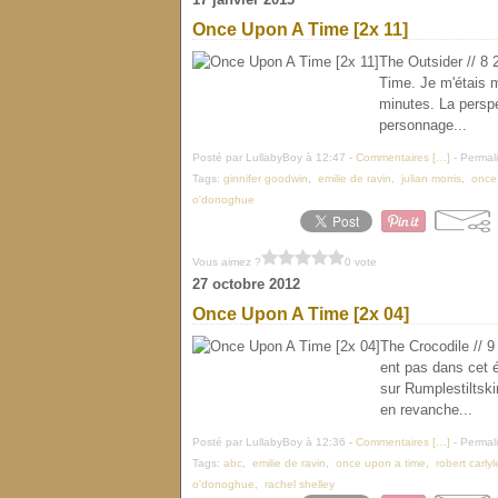
Once Upon A Time [2x 11]
The Outsider // 8
Time. Je m'étais 
minutes. La perspe
personnage...
Posté par LullabyBoy à 12:47 -
Commentaires [
…
]
- Permali
Tags:
ginnifer goodwin
,
emilie de ravin
,
julian morris
,
once
o'donoghue
Vous aimez ?
0 vote
27 octobre 2012
Once Upon A Time [2x 04]
The Crocodile // 
ent pas dans cet 
sur Rumplestiltsk
en revanche...
Posté par LullabyBoy à 12:36 -
Commentaires [
…
]
- Permali
Tags:
abc
,
emilie de ravin
,
once upon a time
,
robert carlyl
o'donoghue
,
rachel shelley