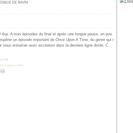
EMILIE DE RAVIN
 tlsp. A trois épisodes du final et après une longue pause, on pou
 espérer un épisode important de Once Upon A Time, du genre qui r
ur nous entraîner avec excitation dans la dernière ligne droite. C
en [
#
]
once upon a time