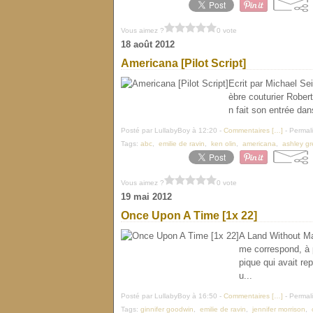
Vous aimez ?
0 vote
18 août 2012
Americana [Pilot Script]
Ecrit par Michael Se
èbre couturier Robert
n fait son entrée dans
Posté par LullabyBoy à 12:20 -
Commentaires [
…
]
- Permali
Tags:
abc
,
emilie de ravin
,
ken olin
,
americana
,
ashley g
Vous aimez ?
0 vote
19 mai 2012
Once Upon A Time [1x 22]
A Land Without Ma
me correspond, à 
pique qui avait re
u...
Posté par LullabyBoy à 16:50 -
Commentaires [
…
]
- Permali
Tags:
ginnifer goodwin
,
emilie de ravin
,
jennifer morrison
,