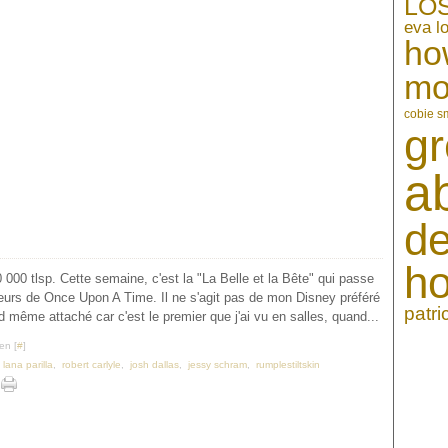
LO
eva l
ho
mo
cobie s
gr
a
de
h
 000 tlsp. Cette semaine, c'est la "La Belle et la Bête" qui passe
uteurs de Once Upon A Time. Il ne s'agit pas de mon Disney préféré
patr
d même attaché car c'est le premier que j'ai vu en salles, quand...
en [
#
]
,
lana parilla
,
robert carlyle
,
josh dallas
,
jessy schram
,
rumplestiltskin