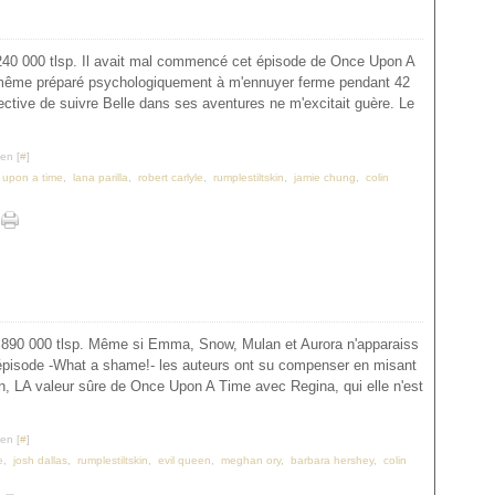
 240 000 tlsp. Il avait mal commencé cet épisode de Once Upon A
même préparé psychologiquement à m'ennuyer ferme pendant 42
ctive de suivre Belle dans ses aventures ne m'excitait guère. Le
en [
#
]
 upon a time
,
lana parilla
,
robert carlyle
,
rumplestiltskin
,
jamie chung
,
colin
9 890 000 tlsp. Même si Emma, Snow, Mulan et Aurora n'apparaiss
épisode -What a shame!- les auteurs ont su compenser en misant
in, LA valeur sûre de Once Upon A Time avec Regina, qui elle n'est
en [
#
]
e
,
josh dallas
,
rumplestiltskin
,
evil queen
,
meghan ory
,
barbara hershey
,
colin