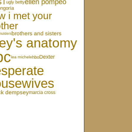
ST
ellen pompeo
ugly betty
ongoria
w i met your
ther
brothers and sisters
mulders
ey's anatomy
bc
Dexter
lea michele
hbo
sperate
ousewives
ick dempsey
marcia cross