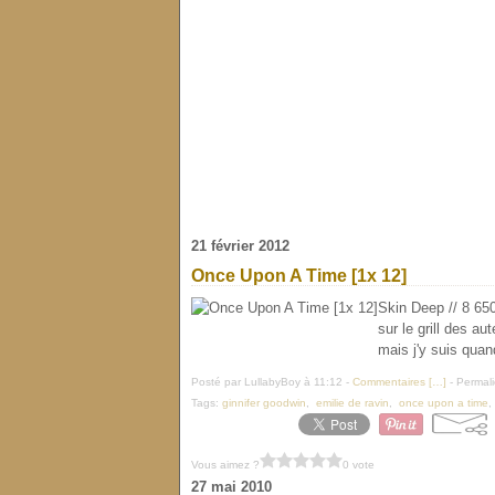
21 février 2012
Once Upon A Time [1x 12]
Skin Deep // 8 650
sur le grill des a
mais j'y suis quan
Posté par LullabyBoy à 11:12 -
Commentaires [
…
]
- Permali
Tags:
ginnifer goodwin
,
emilie de ravin
,
once upon a time
Vous aimez ?
0 vote
27 mai 2010