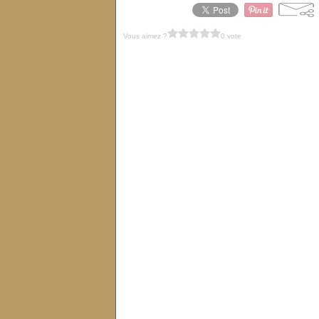
Vous aimez ?
0 vote