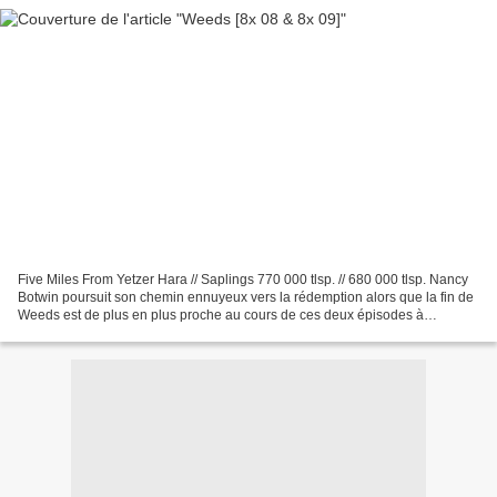
Five Miles From Yetzer Hara // Saplings 770 000 tlsp. // 680 000 tlsp. Nancy
Botwin poursuit son chemin ennuyeux vers la rédemption alors que la fin de
Weeds est de plus en plus proche au cours de ces deux épisodes à
nouveau moyens, sauvés par quelques...