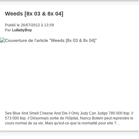
Weeds [8x 03 & 8x 04]
Publié le 26/07/2012 à 13:59
Par
LullabyBoy
See Blue And Smell Cheese And Die // Only Judy Can Judge 780 000 tlsp. //
573 000 tlsp. // Désormais sortie de l'hôpital, Nancy Botwin peut reprendre le
cours normal de sa vie. Mais qu'est-ce que la normalité pour elle ?
Habituellement, c'est enchainer...