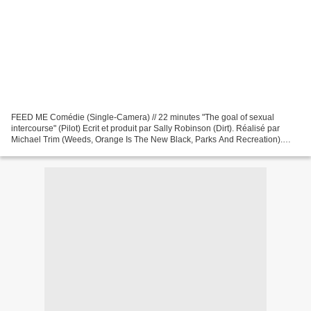
FEED ME Comédie (Single-Camera) // 22 minutes "The goal of sexual
intercourse" (Pilot) Ecrit et produit par Sally Robinson (Dirt). Réalisé par
Michael Trim (Weeds, Orange Is The New Black, Parks And Recreation).
Pour NBC, Universal Television & Witt-Thomas...