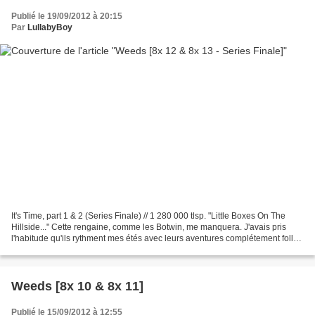
Publié le 19/09/2012 à 20:15
Par
LullabyBoy
It's Time, part 1 & 2 (Series Finale) // 1 280 000 tlsp. "Little Boxes On The
Hillside..." Cette rengaine, comme les Botwin, me manquera. J'avais pris
l'habitude qu'ils rythment mes étés avec leurs aventures complétement folles
aux quatres coins des Etats-Unis,...
Weeds [8x 10 & 8x 11]
Publié le 15/09/2012 à 12:55