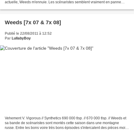
actuelle, Weeds m'ennuie. Les scénaristes semblent vraiment en panne
d'inspiration et manquent surtout...
Weeds [7x 07 & 7x 08]
Publié le 22/08/2011 à 12:52
Par
LullabyBoy
Vehement V. Vigorous // Synthetics 690 000 tlsp. // 670 000 tlsp. // Weeds et
sa bande de scénaristes sont montés cette saison dans une montagne
russe. Entre les bons voire très bons épisodes s'intercalent des pièces moins
réussies. Les épisodes 7 et...