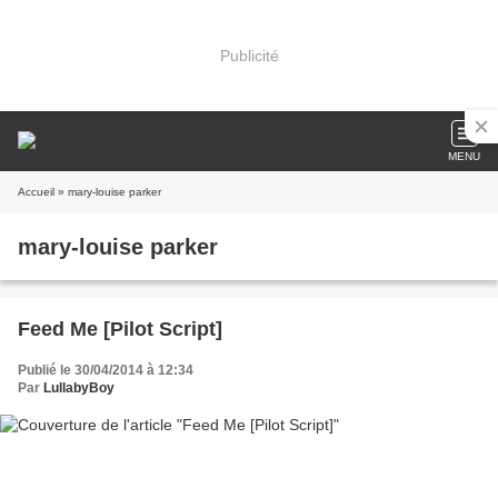
Publicité
MENU
Accueil
» mary-louise parker
mary-louise parker
Feed Me [Pilot Script]
Publié le 30/04/2014 à 12:34
Par
LullabyBoy