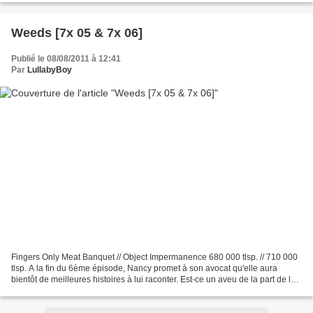
Weeds [7x 05 & 7x 06]
Publié le 08/08/2011 à 12:41
Par
LullabyBoy
Fingers Only Meat Banquet // Object Impermanence 680 000 tlsp. // 710 000
tlsp. A la fin du 6ème épisode, Nancy promet à son avocat qu'elle aura
bientôt de meilleures histoires à lui raconter. Est-ce un aveu de la part de la
créatrice et productrice,...