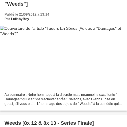
"Weeds"]
Publié le 21/09/2012 à 13:14
Par
LullabyBoy
Au sommaire : Notre hommage à la discrète mais néanmoins excellente "
Damages " qui vient de s'achever après 5 saisons, avec Glenn Close en
guest, s'il vous plait - L'hommage des objets de " Weeds " à la comédie qui
vient de se terminer après 8 ans -...
Weeds [8x 12 & 8x 13 - Series Finale]