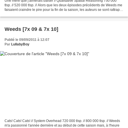
Une mère que j'aimerais baiser // Qualitative Spatial Reasoning 750 000
tlsp. // 520 000 tlsp. // Alors que les deux épisodes précédents de Weeds me
faisaient craindre le pire pour la fin de la saison, les auteurs se sont rattrapés
bien que l'on soit...
Weeds [7x 09 & 7x 10]
Publié le 09/09/2011 à 12:07
Par
LullabyBoy
Cats! Cats! Cats! // System Overhead 720 000 tlsp. // 800 000 tlsp. // Weeds
m'a passionné l'année dernière et au début de cette saison mais, à l'heure