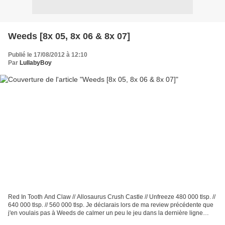
Weeds [8x 05, 8x 06 & 8x 07]
Publié le 17/08/2012 à 12:10
Par
LullabyBoy
Red In Tooth And Claw // Allosaurus Crush Castle // Unfreeze 480 000 tlsp. //
640 000 tlsp. // 560 000 tlsp. Je déclarais lors de ma review précédente que
j'en voulais pas à Weeds de calmer un peu le jeu dans la dernière ligne
droite, quitte à ennuyer,...