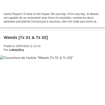
Game Played // A Hole In Her Niqab 78o ooo tlsp. // 67o ooo tlsp. Si Weeds
est capable de se renouveler avec force et conviction, comme les deux
épisodes précédents l'ont prouvé à nouveau, elle n'en reste pas moins la
même et s'amuse avec ironie d'un...
Weeds [7x 01 & 7x 02]
Publié le 19/07/2011 à 12:33
Par
LullabyBoy