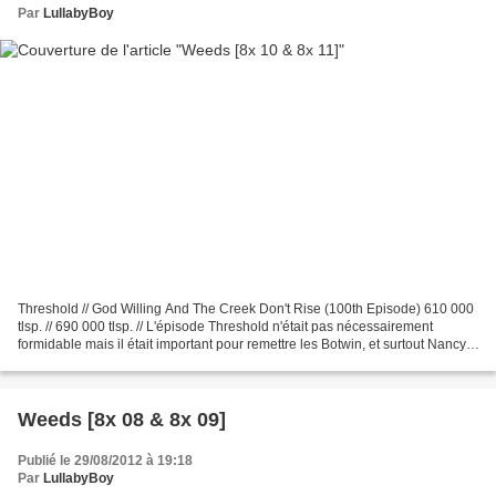
Par
LullabyBoy
Threshold // God Willing And The Creek Don't Rise (100th Episode) 610 000
tlsp. // 690 000 tlsp. // L'épisode Threshold n'était pas nécessairement
formidable mais il était important pour remettre les Botwin, et surtout Nancy,
dans le "droit" chemin. Enfin...
Weeds [8x 08 & 8x 09]
Publié le 29/08/2012 à 19:18
Par
LullabyBoy