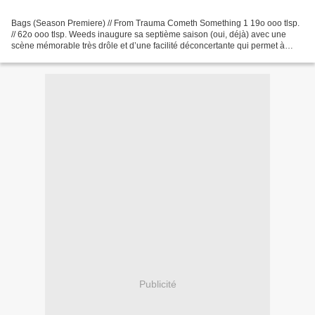
Bags (Season Premiere) // From Trauma Cometh Something 1 19o ooo tlsp.
// 62o ooo tlsp. Weeds inaugure sa septième saison (oui, déjà) avec une
scène mémorable très drôle et d’une facilité déconcertante qui permet à
notre Nancy adorée de quitter la prison...
Publicité