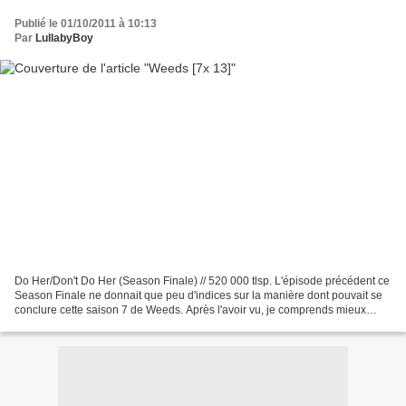
Publié le 01/10/2011 à 10:13
Par
LullabyBoy
Do Her/Don't Do Her (Season Finale) // 520 000 tlsp. L'épisode précédent ce
Season Finale ne donnait que peu d'indices sur la manière dont pouvait se
conclure cette saison 7 de Weeds. Après l'avoir vu, je comprends mieux
pourquoi : il n'y a pas eu de...