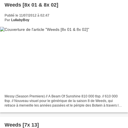
Weeds [8x 01 & 8x 02]
Publié le 11/07/2012 à 02:47
Par
LullabyBoy
Messy (Season Premiere) // A Beam Of Sunshine 810 000 tlsp. // 610 000
tlsp. // Nouveau visuel pour le générique de la saison 8 de Weeds, qui
retrace à merveille les années passées et le périple des Botwin à travers les
Etats-Unis (et même un peu au-delà),...
Weeds [7x 13]