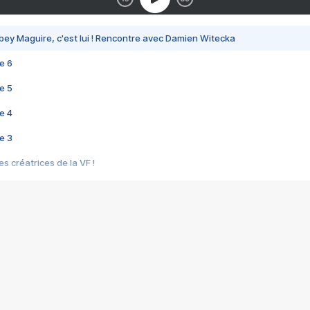
bey Maguire, c'est lui ! Rencontre avec Damien Witecka
e 6
e 5
e 4
e 3
s créatrices de la VF !
e 2
e 1
e Mektoub My Love arrive enfin ! Rencontre avec Shaïn Boumedine et Sal
i : après Toni en famille
elle réalise le bouleversant Dites lui que je l'aime