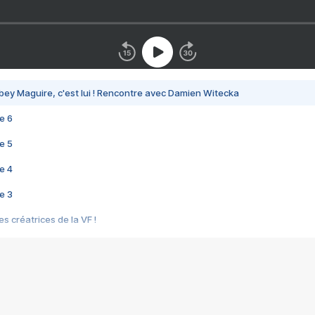
bey Maguire, c'est lui ! Rencontre avec Damien Witecka
e 6
e 5
e 4
e 3
s créatrices de la VF !
e 2
e 1
e Mektoub My Love arrive enfin ! Rencontre avec Shaïn Boumedine et Sal