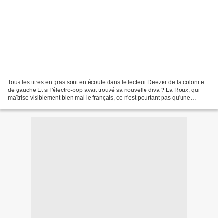
Tous les titres en gras sont en écoute dans le lecteur Deezer de la colonne
de gauche Et si l'électro-pop avait trouvé sa nouvelle diva ? La Roux, qui
maîtrise visiblement bien mal le français, ce n'est pourtant pas qu'une
chanteuse, c'est en réalité...