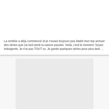
La rentrée a déjà commencé et je n'avais toujours pas établi mon top annuel
des séries que j'ai tant aimé la saison passée. Voilà, c'est le moment. Soyez
indulgents. Je n'ai pas TOUT vu. Je garde quelques séries pour plus tard..
L'offre est telle aujourd'hui...