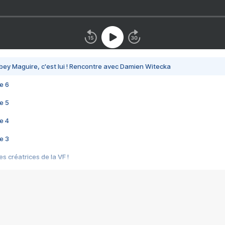
bey Maguire, c'est lui ! Rencontre avec Damien Witecka
e 6
e 5
e 4
e 3
s créatrices de la VF !
e 2
e 1
e Mektoub My Love arrive enfin ! Rencontre avec Shaïn Boumedine et Sal