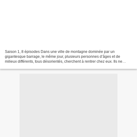
Saison 1, 8 épisodes Dans une ville de montagne dominée par un
gigantesque barrage, le même jour, plusieurs personnes d’âges et de
milieux différents, tous désorientés, cherchent à rentrer chez eux. Ils ne
savent pas encore qu’ils sont morts depuis plusieurs...