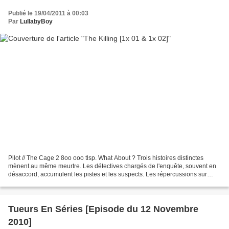
Publié le 19/04/2011 à 00:03
Par
LullabyBoy
Pilot // The Cage 2 8oo ooo tlsp. What About ? Trois histoires distinctes
mènent au même meurtre. Les détectives chargés de l'enquête, souvent en
désaccord, accumulent les pistes et les suspects. Les répercussions sur
leurs vies personnelles et celles...
Tueurs En Séries [Episode du 12 Novembre
2010]