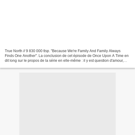
True North // 9 830 000 tlsp. "Because We're Family And Family Always
Finds One Another". La conclusion de cet épisode de Once Upon A Time en
dit long sur le propos de la série en elle-même : il y est question d'amour,
bien entendu, mais d'amour perdu...