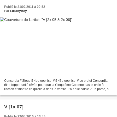
Publié le 21/02/2011 à 00:52
Par
LullabyBoy
Concordia // Siege 5 4oo ooo tlsp. // 5 43o ooo tlsp. // Le projet Concordia
était l'opportunité rêvée pour que la Cinquième Colonne passe enfin à
l'action et montre ce qu'elle a dans le ventre. L'a-t-elle saisie ? En partie, oui.
Pour leur première action...
V [1x 07]
Publié le 22/04/2010 à 13:45