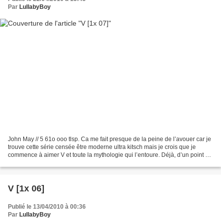
Par
LullabyBoy
John May // 5 61o ooo tlsp. Ca me fait presque de la peine de l’avouer car je
trouve cette série censée être moderne ultra kitsch mais je crois que je
commence à aimer V et toute la mythologie qui l’entoure. Déjà, d’un point de
vue comparatif entre l’ancienne...
V [1x 06]
Publié le 13/04/2010 à 00:36
Par
LullabyBoy