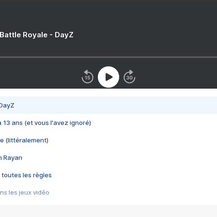
 Battle Royale - DayZ
 DayZ
 a 13 ans (et vous l'avez ignoré)
e (littéralement)
im Rayan
 toutes les règles
s les jeux vidéo
us choquant de Rockstar ? - Le scandale BULLY