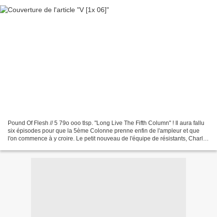
Pound Of Flesh // 5 79o ooo tlsp. "Long Live The Fifth Column" ! Il aura fallu
six épisodes pour que la 5ème Colonne prenne enfin de l'ampleur et que
l'on commence à y croire. Le petit nouveau de l'équipe de résistants, Charles
Hobbes, est détestable...