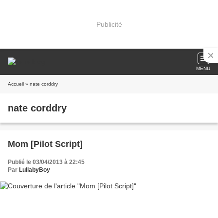
Publicité
MENU
Accueil
» nate corddry
nate corddry
Mom [Pilot Script]
Publié le 03/04/2013 à 22:45
Par
LullabyBoy