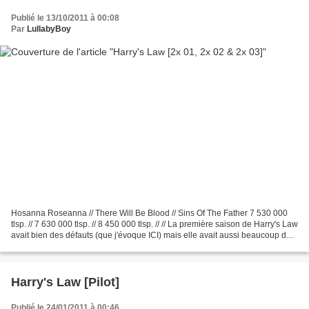
Publié le 13/10/2011 à 00:08
Par
LullabyBoy
Hosanna Roseanna // There Will Be Blood // Sins Of The Father 7 530 000
tlsp. // 7 630 000 tlsp. // 8 450 000 tlsp. // // La première saison de Harry's Law
avait bien des défauts (que j'évoque ICI) mais elle avait aussi beaucoup de
qualités (que j'évoque...
Harry's Law [Pilot]
Publié le 24/01/2011 à 00:46