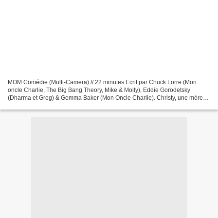
MOM Comédie (Multi-Camera) // 22 minutes Ecrit par Chuck Lorre (Mon
oncle Charlie, The Big Bang Theory, Mike & Molly), Eddie Gorodetsky
(Dharma et Greg) & Gemma Baker (Mon Oncle Charlie). Christy, une mère
de famille célibataire, tout juste sortie de...