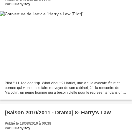
Par
LullabyBoy
Pilot // 11 1oo ooo tlsp. What About ? Harriet, une vieille avocate têtue et
bornée qui vient de se faire renvoyer de son cabinet, fait la rencontre de
Malcolm, un jeune homme qui a besoin d'elle pour le représenter dans une
affaire criminelle. Elle décide...
[Saison 2010/2011 - Drama] 8- Harry's Law
Publié le 18/08/2010 à 00:38
Par
LullabyBoy