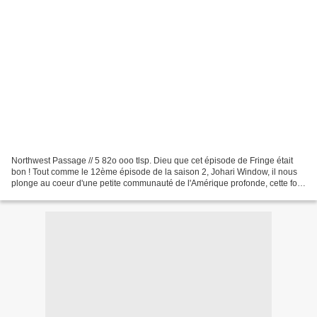
Northwest Passage // 5 82o ooo tlsp. Dieu que cet épisode de Fringe était
bon ! Tout comme le 12ème épisode de la saison 2, Johari Window, il nous
plonge au coeur d'une petite communauté de l'Amérique profonde, cette fois
bouleversée par le meurtre d'une...