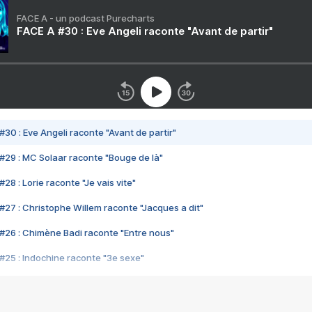
FACE A - un podcast Purecharts
FACE A #30 : Eve Angeli raconte "Avant de partir"
#30 : Eve Angeli raconte "Avant de partir"
#29 : MC Solaar raconte "Bouge de là"
28 : Lorie raconte "Je vais vite"
#27 : Christophe Willem raconte "Jacques a dit"
#26 : Chimène Badi raconte "Entre nous"
#25 : Indochine raconte "3e sexe"
#24 : Zaho raconte "C'est chelou"
#23 : Patrick Bruel raconte "Au café des délices"