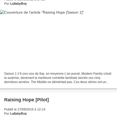
Par
LullabyBoy
Saison 1 // 6 ooo ooo de tlsp. en moyenne L'an passé, Modern Family créait
la surprise, devenant la meilleure comédie familiale lancée ces cinq
dernières années. The Middle ne déméritait pas. Ces deux séries ont un
point commun : elles détournent les...
Raising Hope [Pilot]
Publié le 27/09/2010 à 12:14
Par
LullabyBoy