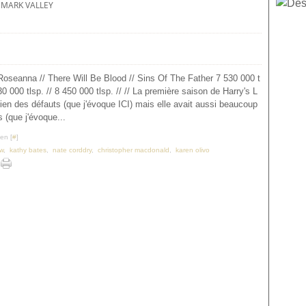
MARK VALLEY
oseanna // There Will Be Blood // Sins Of The Father 7 530 000 t
630 000 tlsp. // 8 450 000 tlsp. // // La première saison de Harry's L
ien des défauts (que j'évoque ICI) mais elle avait aussi beaucoup
s (que j'évoque...
en [
#
]
aw
,
kathy bates
,
nate corddry
,
christopher macdonald
,
karen olivo