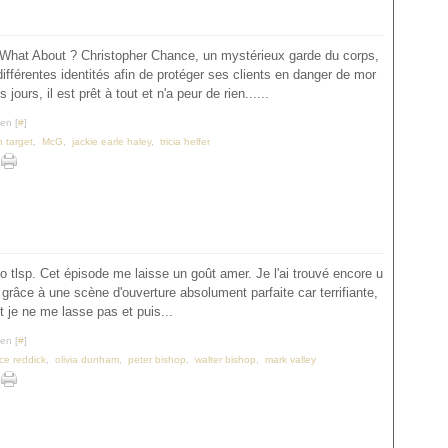
p. What About ? Christopher Chance, un mystérieux garde du corps,
ifférentes identités afin de protéger ses clients en danger de mor
s jours, il est prêt à tout et n'a peur de rien......
en [
#
]
 target
,
McG
,
jackie earle haley
,
tricia helfer
o tlsp. Cet épisode me laisse un goût amer. Je l'ai trouvé encore u
grâce à une scène d'ouverture absolument parfaite car terrifiante,
 je ne me lasse pas et puis...
en [
#
]
ce reddick
,
olivia dunham
,
peter bishop
,
walter bishop
,
mark valley