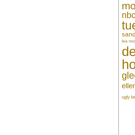
mo
nb
tu
sand
lea mi
de
h
gle
ell
ugly b