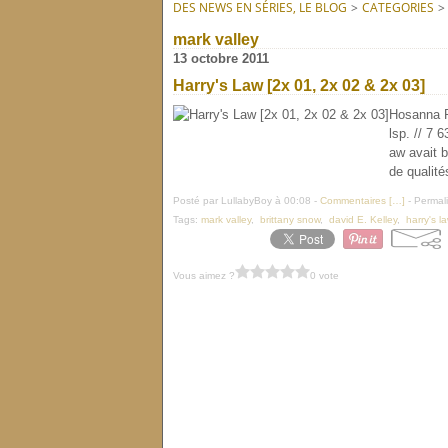
DES NEWS EN SÉRIES, LE BLOG
>
CATEGORIES
>
mark valley
13 octobre 2011
Harry's Law [2x 01, 2x 02 & 2x 03]
Hosanna R
lsp. // 7 
aw avait b
de qualité
Posté par LullabyBoy à 00:08 -
Commentaires [
…
]
- Permali
Tags:
mark valley
,
brittany snow
,
david E. Kelley
,
harry's l
Vous aimez ?
0 vote