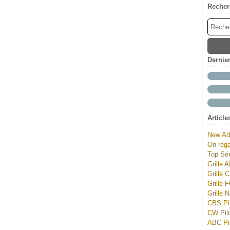
Recher
Dernie
Article
New Ad
On rega
Top Sér
Grille 
Grille 
Grille 
Grille 
CBS Pil
CW Pilo
ABC Pil