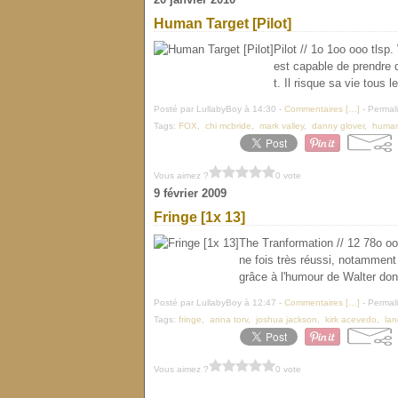
Human Target [Pilot]
Pilot // 1o 1oo ooo tls
est capable de prendre d
t. Il risque sa vie tous le
Posté par LullabyBoy à 14:30 -
Commentaires [
…
]
- Permali
Tags:
FOX
,
chi mcbride
,
mark valley
,
danny glover
,
human
Vous aimez ?
0 vote
9 février 2009
Fringe [1x 13]
The Tranformation // 12 78o oo
ne fois très réussi, notamment 
grâce à l'humour de Walter dont
Posté par LullabyBoy à 12:47 -
Commentaires [
…
]
- Permali
Tags:
fringe
,
anna torv
,
joshua jackson
,
kirk acevedo
,
lan
Vous aimez ?
0 vote