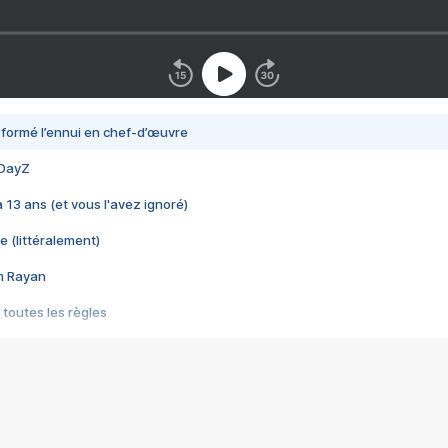
nsformé l’ennui en chef-d’œuvre
 DayZ
 a 13 ans (et vous l'avez ignoré)
e (littéralement)
im Rayan
 toutes les règles
s les jeux vidéo
us choquant de Rockstar ? - Le scandale BULLY
e plus moche de Steam