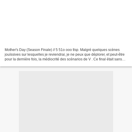
Mother's Day (Season Finale) // 5 51o ooo tlsp. Malgré quelques scènes
jouïssives sur lesquelles je reviendrai, je ne peux que déplorer, et peut-être
pour la dernière fois, la médiocrité des scénarios de V . Ce final était sans
doute l'un des épisodes...