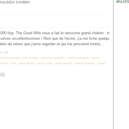
KALINDA SHARMA
 000 tlsp. The Good Wife nous a fait le rarissime grand chelem : tr
utives excellentissimes ! Rien que de l'écrire, ça me fiche quelqu
 plein de séries que j'aime regarder et qui me procurent toutes...
en [
#
]
ristine baranski
,
josh charles
,
julianna margulies
,
martha plimpton
,
archie
ichael J. Fox
,
alicia florrick
,
anna camp
,
jackie florrick
,
kalinda sharma
,
parker