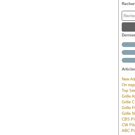
Recher
Dernie
Article
New Ad
On rega
Top Sér
Grille 
Grille 
Grille 
Grille 
CBS Pil
CW Pilo
ABC Pil