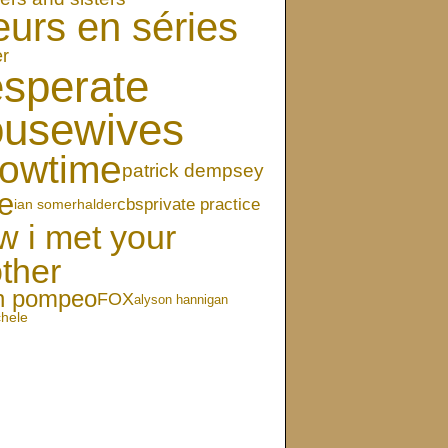
eurs en séries
er
sperate
ousewives
owtime
patrick dempsey
e
cbs
private practice
ian somerhalder
w i met your
ther
en pompeo
FOX
alyson hannigan
chele