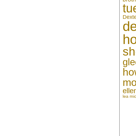
tu
Dext
de
h
sh
gle
ho
mo
ell
lea mi