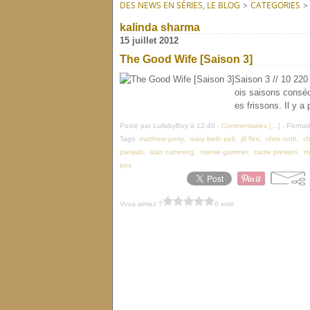
DES NEWS EN SÉRIES, LE BLOG
>
CATEGORIES
>
kalinda sharma
15 juillet 2012
The Good Wife [Saison 3]
Saison 3 // 10 220
ois saisons conséc
es frissons. Il y a
Posté par LullabyBoy à 12:40 -
Commentaires [
…
]
- Permali
Tags:
matthew perry
,
mary beth peil
,
jill flint
,
chris noth
,
ch
panjabi
,
alan cumming
,
mamie gummer
,
carrie preston
,
m
pos
Vous aimez ?
0 vote