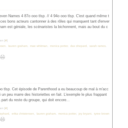
Seven Names 4 87o ooo tlsp. // 4 94o ooo tlsp. C'est quand même t
s ces bons acteurs cantonner à des rôles qui manquent tant d'enver
ham est géniale, les scénaristes la bichonnent, mais au bout du c
en [
#
]
ensen
,
lauren graham
,
mae whitman
,
monica potter
,
dax shepard
,
sarah ramos
,
o tlsp. Cet épisode de Parenthood a eu beaucoup de mal à m'acc
ai un peu marre des historiettes en fait. L'exemple le plus frappant
à part du reste du groupe, qui doit encore...
en [
#
]
ephard
,
erika christensen
,
lauren graham
,
monica potter
,
joy bryant
,
tyree brown