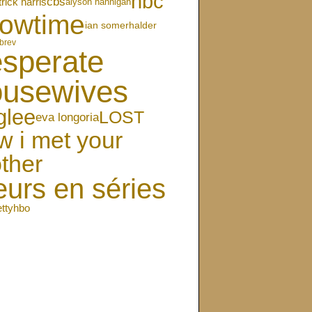
nbc
cbs
trick harris
alyson hannigan
owtime
ian somerhalder
brev
sperate
ousewives
glee
LOST
eva longoria
w i met your
ther
eurs en séries
etty
hbo