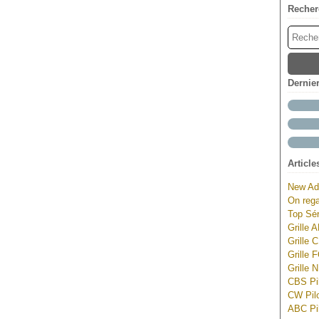
Recher
Dernie
Article
New Ad
On rega
Top Sér
Grille 
Grille 
Grille 
Grille 
CBS Pil
CW Pilo
ABC Pil