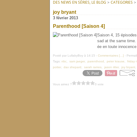
DES NEWS EN SÉRIES, LE BLOG
>
CATEGORIES
>
joy bryant
3 février 2013
Parenthood [Saison 4]
Saison 4, 15 épisodes
sad at the same time.
ée en toute innocence 
Posté par LullabyBoy à 14:15 -
Commentaires [
…
]
- Permali
Tags:
nbc
,
sam jaeger
,
parenthood
,
peter krause
,
friday 
potter
,
dax shepard
,
sarah ramos
,
jason ritter
,
joy bryant
Vous aimez ?
0 vote