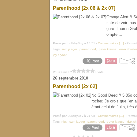
Parenthood [2x 06 & 2x 07]
Orange Alert // 
riste de voir tou
gure. Lauren Gra
ompte,...
Posté par LullabyBoy à 14:51 -
Commentaires [
…
]
- Permali
Tags:
sam jaeger
,
parenthood
,
peter krause
,
erika christ
joy bryant
Vous aimez ?
0 vote
26 septembre 2010
Parenthood [2x 02]
No Good Deed // 5 85o oo
rocher. Je crois que j'en 
étant celui de Julia, très 
Posté par LullabyBoy à 21:08 -
Commentaires [
…
]
- Permali
Tags:
nbc
,
sam jaeger
,
parenthood
,
peter krause
,
dax sh