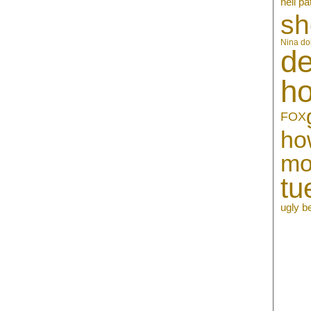
neil pa
sh
Nina do
de
h
FOX
ho
mo
tu
ugly b