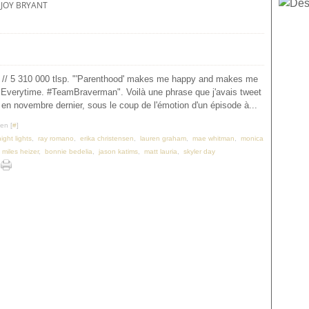
JOY BRYANT
 // 5 310 000 tlsp. "'Parenthood' makes me happy and makes me
 Everytime. #TeamBraverman". Voilà une phrase que j'avais tweet
en novembre dernier, sous le coup de l'émotion d'un épisode à...
en [
#
]
night lights
,
ray romano
,
erika christensen
,
lauren graham
,
mae whitman
,
monica
,
miles heizer
,
bonnie bedelia
,
jason katims
,
matt lauria
,
skyler day