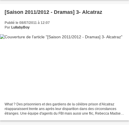
[Saison 2011/2012 - Dramas] 3- Alcatraz
Publié le 08/07/2011 à 12:07
Par
LullabyBoy
What ? Des prisonniers et des gardiens de la célèbre prison d'Alcatraz
réapparaissent trente ans après leur disparition dans des circonstances
étranges. Une équipe d'agents du FBI mais aussi une flic, Rebecca Madsen,
mettront alors tout en oeuvre pour...