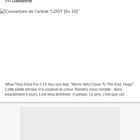
Par
LullabyBoy
What They Died For // 10 4oo ooo tlsp. "We're Very Close To The End, Hugo".
Cette petite phrase m'a soulevé le coeur. Rendez-vous compte : dans
exactement 4 jours, Lost sera terminée. A jamais. Le pire, c'est que cet
épisode ne donnait pas du tout cette...