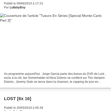
Publié le 09/06/2010 à 17:33
Par
LullabyBoy
Au programme aujourd'hui : Jorge Garcia parle des bonus du DVD de Lost ,
exclu à la clé, Ian Somerhalder et Nina Dobrev se confient sur The Vampire
Diaries , Jeremy Sisto se lance dans la chanson, le zapping du jour en
compagnie d'Elizabeth Mitchell,...
LOST [6x 16]
Publié le 20/05/2010 à 00:38