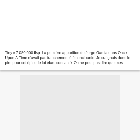
Tiny // 7 080 000 tlsp. La pemière apparition de Jorge Garcia dans Once
Upon A Time n'avait pas franchement été concluante. Je craignais donc le
pire pour cet épisode lui étant consacré. On ne peut pas dire que mes
inquiètudes aient été totalement balayées,...