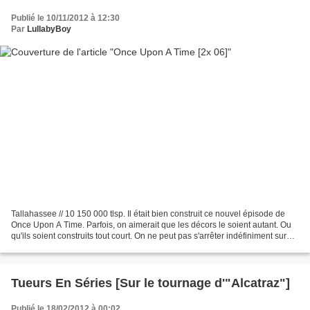
Publié le 10/11/2012 à 12:30
Par
LullabyBoy
Tallahassee // 10 150 000 tlsp. Il était bien construit ce nouvel épisode de
Once Upon A Time. Parfois, on aimerait que les décors le soient autant. Ou
qu'ils soient construits tout court. On ne peut pas s'arrêter indéfiniment sur
l'aspect visuel de la...
Tueurs En Séries [Sur le tournage d'"Alcatraz"]
Publié le 18/02/2012 à 00:02