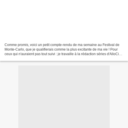
Comme promis, voici un petit compte-rendu de ma semaine au Festival de
Monte-Carlo, que je qualifierais comme la plus excitante de ma vie ! Pour
ceux qui n'auraient pas tout suivi : je travaille à la rédaction séries d'AlloCiné
et c'est grâce à cela que...