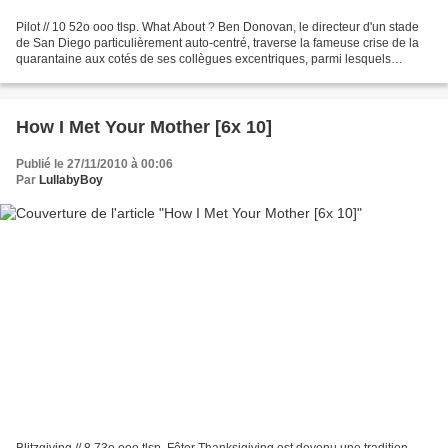
Pilot // 10 52o ooo tlsp. What About ? Ben Donovan, le directeur d'un stade
de San Diego particulièrement auto-centré, traverse la fameuse crise de la
quarantaine aux cotés de ses collègues excentriques, parmi lesquels
Crystal, sa patronne, très attirante...
How I Met Your Mother [6x 10]
Publié le 27/11/2010 à 00:06
Par
LullabyBoy
Blitzgiving // 8 73o ooo tlsp. Fêter Thanksigiving est devenu une tradition