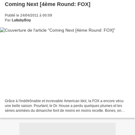
Coming Next [4ème Round: FOX]
Publié le 24/04/2011 à 00:09
Par
LullabyBoy
Grâce à l'indétrônable et increvable American Idol, la FOX a encore vécu
une belle saison. Pourtant, le Dr. House a perdu quelques plumes et les
séries animées du dimanche font de moins en moins recette. Bones, en
revanche, vit une de ses meilleures saisons,...