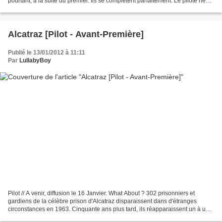
pourtant, à la suite du premier. Ils se complètent parfaitement. Le pilote ne
donnait pas une vision très précise...
Alcatraz [Pilot - Avant-Première]
Publié le 13/01/2012 à 11:11
Par
LullabyBoy
Pilot // A venir, diffusion le 16 Janvier. What About ? 302 prisonniers et
gardiens de la célèbre prison d'Alcatraz disparaissent dans d'étranges
circonstances en 1963. Cinquante ans plus tard, ils réapparaissent un à un à
San Francisco de manière inexpliquée,...