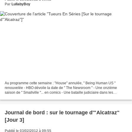
Par
LullabyBoy
Au programme cette semaine : "House" annulée, " Being Human US "
renouvelée - HBO dévoile la date de " The Newsroom " - Une onzième
saison de " Smallville "... en comics - Une bataille judiciaire dans les
coulisses de " The Walking Dead " - Henry Ian...
Journal de bord : sur le tournage d'"Alcatraz"
[Jour 3]
Publié le 03/02/2012 à 09:55