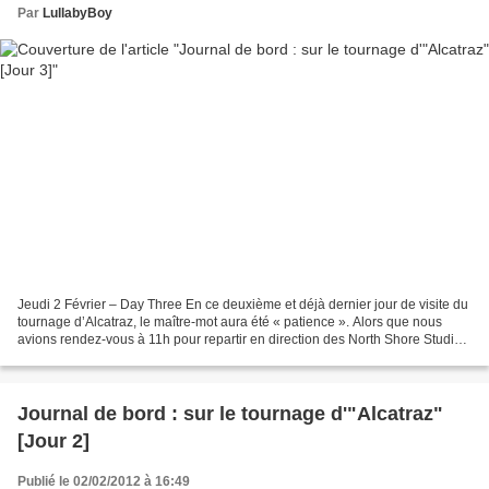
Par
LullabyBoy
Jeudi 2 Février – Day Three En ce deuxième et déjà dernier jour de visite du
tournage d’Alcatraz, le maître-mot aura été « patience ». Alors que nous
avions rendez-vous à 11h pour repartir en direction des North Shore Studios,
un email très matinal nous...
Journal de bord : sur le tournage d'"Alcatraz"
[Jour 2]
Publié le 02/02/2012 à 16:49