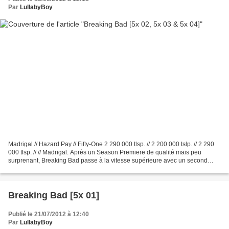
Par
LullabyBoy
Madrigal // Hazard Pay // Fifty-One 2 290 000 tlsp. // 2 200 000 tslp. // 2 290
000 tlsp. // // Madrigal. Après un Season Premiere de qualité mais peu
surprenant, Breaking Bad passe à la vitesse supérieure avec un second
épisode absolument brillant, en...
Breaking Bad [5x 01]
Publié le 21/07/2012 à 12:40
Par
LullabyBoy