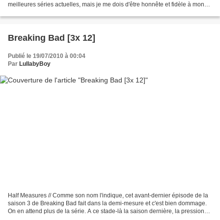
meilleures séries actuelles, mais je me dois d'être honnête et fidèle à mon
ressenti : comme pour l'épisode...
Breaking Bad [3x 12]
Publié le 19/07/2010 à 00:04
Par
LullabyBoy
Half Measures // Comme son nom l'indique, cet avant-dernier épisode de la
saison 3 de Breaking Bad fait dans la demi-mesure et c'est bien dommage.
On en attend plus de la série. A ce stade-là la saison dernière, la pression
était à son comble. Cette année......