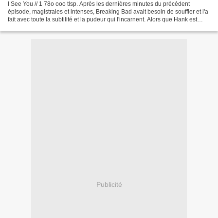
I See You // 1 78o ooo tlsp. Après les dernières minutes du précédent
épisode, magistrales et intenses, Breaking Bad avait besoin de souffler et l'a
fait avec toute la subtilité et la pudeur qui l'incarnent. Alors que Hank est
admis à l'hôpital, Jesse...
Publicité