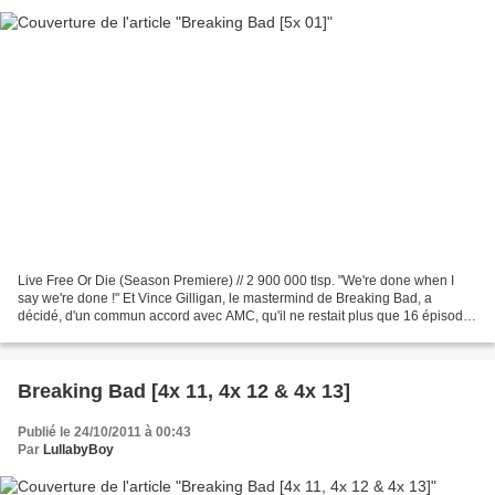
Live Free Or Die (Season Premiere) // 2 900 000 tlsp. "We're done when I
say we're done !" Et Vince Gilligan, le mastermind de Breaking Bad, a
décidé, d'un commun accord avec AMC, qu'il ne restait plus que 16 épisodes
à lui et son équipe pour conclure...
Breaking Bad [4x 11, 4x 12 & 4x 13]
Publié le 24/10/2011 à 00:43
Par
LullabyBoy