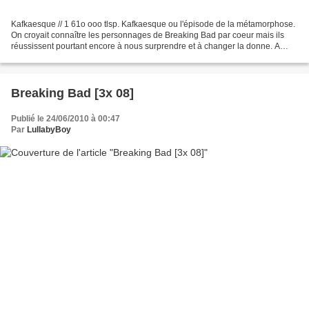
Kafkaesque // 1 61o ooo tlsp. Kafkaesque ou l'épisode de la métamorphose.
On croyait connaître les personnages de Breaking Bad par coeur mais ils
réussissent pourtant encore à nous surprendre et à changer la donne. A
force d'erreurs, j'ai fini par sous-estimer...
Breaking Bad [3x 08]
Publié le 24/06/2010 à 00:47
Par
LullabyBoy