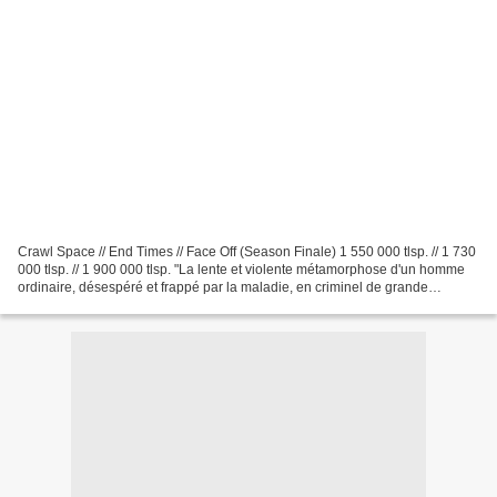
Crawl Space // End Times // Face Off (Season Finale) 1 550 000 tlsp. // 1 730
000 tlsp. // 1 900 000 tlsp. "La lente et violente métamorphose d'un homme
ordinaire, désespéré et frappé par la maladie, en criminel de grande
envergure, prêt à tout pour protéger...