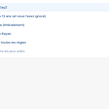
 DayZ
 a 13 ans (et vous l'avez ignoré)
e (littéralement)
im Rayan
 toutes les règles
s les jeux vidéo
us choquant de Rockstar ? - Le scandale BULLY
e plus moche de Steam
du RÊVE tourne au CAUCHEMAR
pendant 8 heures
it… à tort
umiliés par un jeu vidéo