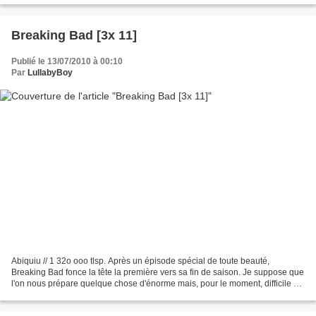
Breaking Bad [3x 11]
Publié le 13/07/2010 à 00:10
Par
LullabyBoy
Abiquiu // 1 32o ooo tlsp. Après un épisode spécial de toute beauté,
Breaking Bad fonce la tête la première vers sa fin de saison. Je suppose que
l'on nous prépare quelque chose d'énorme mais, pour le moment, difficile de
dire ce vers quoi l'on se dirige...