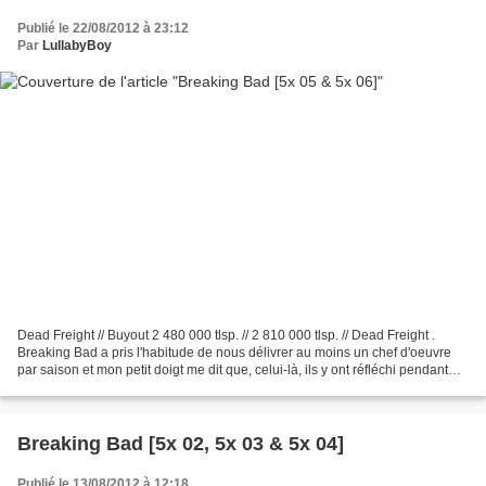
Publié le 22/08/2012 à 23:12
Par
LullabyBoy
Dead Freight // Buyout 2 480 000 tlsp. // 2 810 000 tlsp. // Dead Freight .
Breaking Bad a pris l'habitude de nous délivrer au moins un chef d'oeuvre
par saison et mon petit doigt me dit que, celui-là, ils y ont réfléchi pendant
des semaines et des semaines,...
Breaking Bad [5x 02, 5x 03 & 5x 04]
Publié le 13/08/2012 à 12:18