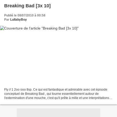
Breaking Bad [3x 10]
Publié le 08/07/2010 à 00:58
Par
LullabyBoy
Fly // 1 2oo ooo tlsp. Ce qui est fantastique et admirable avec cet épisode
conceptuel de Breaking Bad , qui tourne essentiellement autour de
l'extermination d'une mouche, c'est qu'il prête à mille et une interprétations.
J'ai beau réfléchir, je ne vois...