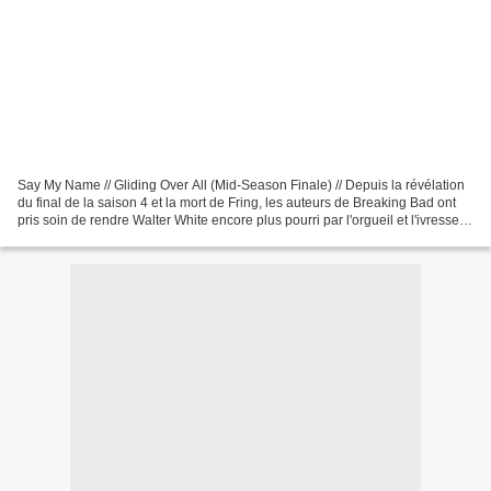
Say My Name // Gliding Over All (Mid-Season Finale) // Depuis la révélation
du final de la saison 4 et la mort de Fring, les auteurs de Breaking Bad ont
pris soin de rendre Walter White encore plus pourri par l'orgueil et l'ivresse
du pouvoir et de l'argent...