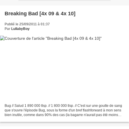
Breaking Bad [4x 09 & 4x 10]
Publié le 25/09/2011 à 01:37
Par
LullabyBoy
Bug // Salud 1 890 000 tlsp. // 1 800 000 tlsp. // C'est sur une goutte de sang
que s'ouvre l'épisode Bug, sous la forme d'un bref flashforward à mon sens
bien inutile, comme dans 90% des cas (la bagarre n'aurait pas été moins
intense si elle avait été...