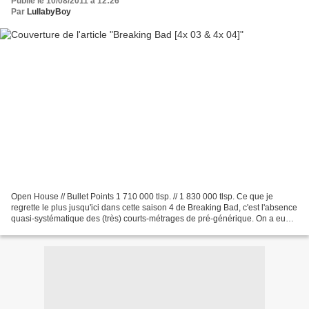
Publié le 10/08/2011 à 12:26
Par
LullabyBoy
Open House // Bullet Points 1 710 000 tlsp. // 1 830 000 tlsp. Ce que je
regrette le plus jusqu'ici dans cette saison 4 de Breaking Bad, c'est l'absence
quasi-systématique des (très) courts-métrages de pré-générique. On a eu
par le passé de très belles...