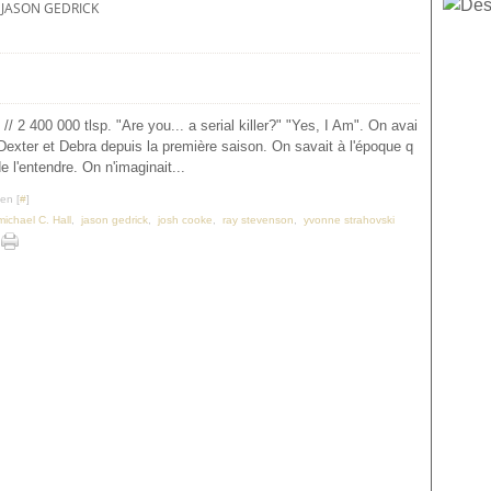
JASON GEDRICK
/ 2 400 000 tlsp. "Are you... a serial killer?" "Yes, I Am". On avai
exter et Debra depuis la première saison. On savait à l'époque q
de l'entendre. On n'imaginait...
en [
#
]
michael C. Hall
,
jason gedrick
,
josh cooke
,
ray stevenson
,
yvonne strahovski