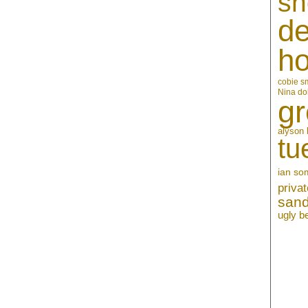
sh
de
h
cobie s
Nina do
gr
alyson 
tu
ian so
privat
sand
ugly b