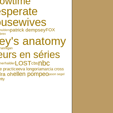
owtime
sperate
ousewives
patrick dempsey
FOX
mulders
brev
ey's anatomy
hannigan
eurs en séries
nbc
LOST
cbs
merhalder
eva longoria
e practice
marcia cross
ellen pompeo
ra oh
jason segel
etty