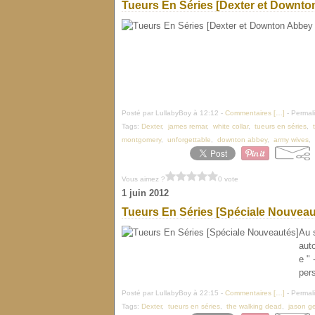
Tueurs En Séries [Dexter et Downton
Posté par LullabyBoy à 12:12 -
Commentaires [
…
]
- Permali
Tags:
Dexter
,
james remar
,
white collar
,
tueurs en séries
,
montgomery
,
unforgettable
,
downton abbey
,
army wives
,
Vous aimez ?
0 vote
1 juin 2012
Tueurs En Séries [Spéciale Nouveau
Au s
aut
e "
per
Posté par LullabyBoy à 22:15 -
Commentaires [
…
]
- Permali
Tags:
Dexter
,
tueurs en séries
,
the walking dead
,
jason ge