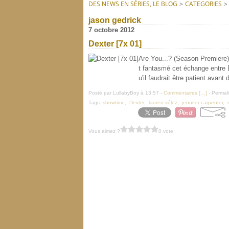
DES NEWS EN SÉRIES, LE BLOG
>
CATEGORIES
>
jason gedrick
7 octobre 2012
Dexter [7x 01]
Are You...? (Season Premiere) /
t fantasmé cet échange entre D
u'il faudrait être patient avant 
Posté par LullabyBoy à 13:57 -
Commentaires [
…
]
- Permali
Tags:
showtime
,
Dexter
,
lauren vélez
,
jennifer carpenter
,
Vous aimez ?
0 vote