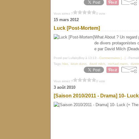
Vous aimez ?
0 vote
15 mars 2012
Luck [Post-Mortem]
What About ? Un regard p
de divers protagonistes q
e par David Milch (Deadw
Posté par LullabyBoy à 13:13 -
Commentaires [
…
]
- Permali
Tags:
hbo
,
kevin dunn
,
david milch
,
michael mann
,
dusti
Vous aimez ?
0 vote
3 août 2010
[Saison 2010/2011 - Drama] 10- Luck