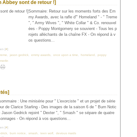
 Abbey sont de retour !]
Sommaire: Retour sur les moments forts des Em
my Awards, avec la rafle d'" Homeland " - " Treme
", " Army Wives ", " White Collar " & Co. renouvel
ées - Poppy Montgomery se souvient - Tous les p
rojets alléchants de la chaîne FX - On répond à v
os questions...
en [
#
]
treme
,
jason gedrick
,
emmy awards
,
once upon a time
,
homeland
,
poppy
merlin
tés]
ommaire : Une minisérie pour " L'exorciste " et un projet de série
our de Clarice Starling - Des images de la saison 6 de " Burn Notic
 - Jason Gedrick rejoint " Dexter ", " Smash " se sépare de quatre
sonnages - On répond à vos questions...
en [
#
]
drick
,
burn notice
,
smash
,
teen wolf
,
devious maids