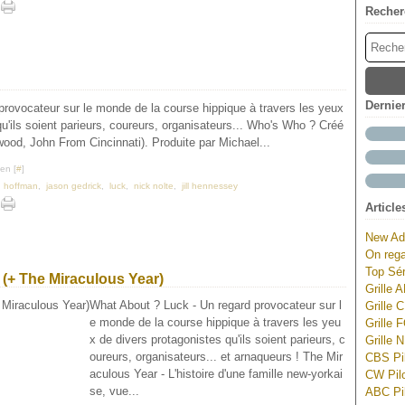
Recher
Dernie
rovocateur sur le monde de la course hippique à travers les yeux
u'ils soient parieurs, coureurs, organisateurs... Who's Who ? Créé
ood, John From Cincinnati). Produite par Michael...
en [
#
]
n hoffman
,
jason gedrick
,
luck
,
nick nolte
,
jill hennessey
Article
New Ad
On rega
Top Sér
 (+ The Miraculous Year)
Grille 
What About ? Luck - Un regard provocateur sur l
Grille 
e monde de la course hippique à travers les yeu
Grille 
x de divers protagonistes qu'ils soient parieurs, c
Grille 
oureurs, organisateurs... et arnaqueurs ! The Mir
CBS Pil
aculous Year - L'histoire d'une famille new-yorkai
CW Pilo
se, vue...
ABC Pil