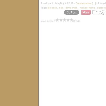
Posté par LullabyBoy à 00:19 -
Commentaires [
…
]
- Permali
Tags:
lee pace
,
hbo
,
david milch
,
michael mann
,
dustin 
Vous aimez ?
0 vote