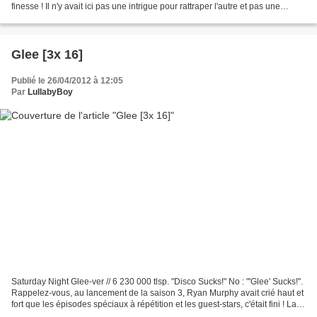
finesse ! Il n'y avait ici pas une intrigue pour rattraper l'autre et pas une
performance à retenir en particulier....
Glee [3x 16]
Publié le 26/04/2012 à 12:05
Par
LullabyBoy
Saturday Night Glee-ver // 6 230 000 tlsp. "Disco Sucks!" No : "'Glee' Sucks!".
Rappelez-vous, au lancement de la saison 3, Ryan Murphy avait crié haut et
fort que les épisodes spéciaux à répétition et les guest-stars, c'était fini ! La
semaine dernière,...