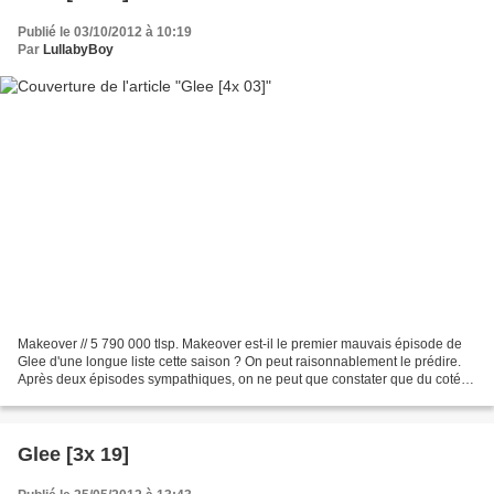
Publié le 03/10/2012 à 10:19
Par
LullabyBoy
Makeover // 5 790 000 tlsp. Makeover est-il le premier mauvais épisode de
Glee d'une longue liste cette saison ? On peut raisonnablement le prédire.
Après deux épisodes sympathiques, on ne peut que constater que du coté
de McKinley, ça ne va pas le faire...
Glee [3x 19]