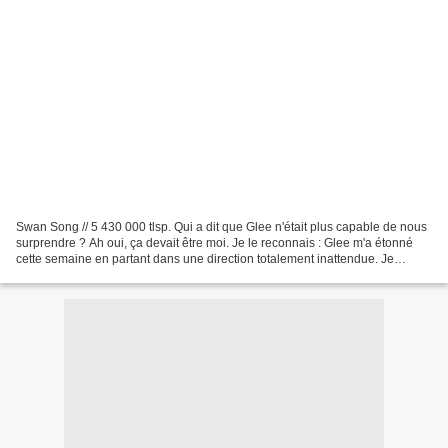
Swan Song // 5 430 000 tlsp. Qui a dit que Glee n'était plus capable de nous
surprendre ? Ah oui, ça devait être moi. Je le reconnais : Glee m'a étonné
cette semaine en partant dans une direction totalement inattendue. Je
pensais que l'évanouissement...