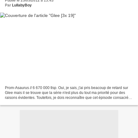
Publié le 25/05/2012 à 13:43
Par
LullabyBoy
Prom-Asaurus // 6 670 000 tlsp. Oui, je sais, j'ai pris beacoup de retard sur
Glee mais il se trouve que la série n'est plus du tout ma priorité pour des
raisons évidentes. Toutefois, je dois reconnaître que cet épisode consacré
au bal de fin d'année...