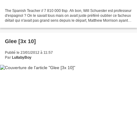
The Spanish Teacher // 7 810 000 tlsp. Ah bon, Will Schuester est professeur
d'espagnol ? On le savait tous mais on avait juste préféré oublier ce facheux
détail qui n'avait pas grand sens depuis le départ, Matthew Morrison ayant
l'air d'être aussi à...
Glee [3x 10]
Publié le 23/01/2012 à 11:57
Par
LullabyBoy