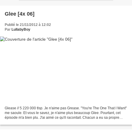
Glee [4x 06]
Publié le 21/11/2012 à 12:02
Par
LullabyBoy
Glease // 5 220 000 tlsp. Je n'aime pas Grease. "You're The One That I Want"
me saoule. Et vous le savez, je n'aime plus beaucoup Glee. Pourtant, cet
épisode m'a bien plu. J'ai aimé ce qu'il racontait. Chacun a eu sa propre
expérience du lycée. Certains...