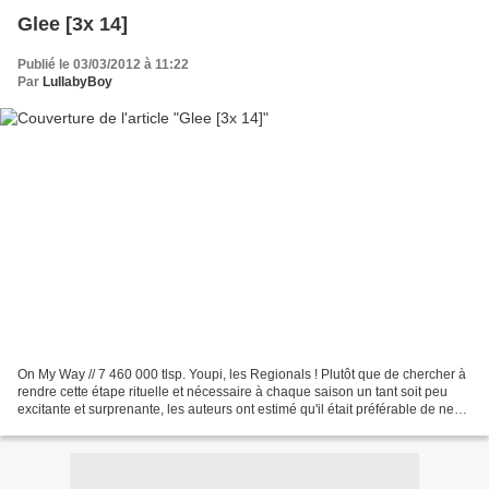
Glee [3x 14]
Publié le 03/03/2012 à 11:22
Par
LullabyBoy
On My Way // 7 460 000 tlsp. Youpi, les Regionals ! Plutôt que de chercher à
rendre cette étape rituelle et nécessaire à chaque saison un tant soit peu
excitante et surprenante, les auteurs ont estimé qu'il était préférable de ne
pas se casser la tête...