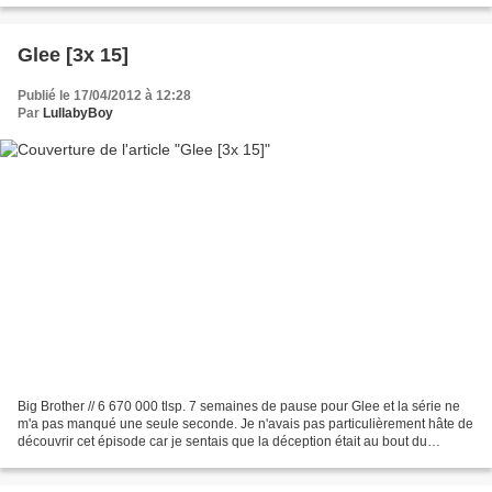
Glee [3x 15]
Publié le 17/04/2012 à 12:28
Par
LullabyBoy
Big Brother // 6 670 000 tlsp. 7 semaines de pause pour Glee et la série ne
m'a pas manqué une seule seconde. Je n'avais pas particulièrement hâte de
découvrir cet épisode car je sentais que la déception était au bout du
chemin. Et elle l'a été, effectivement....