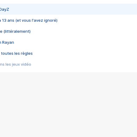
 DayZ
 a 13 ans (et vous l'avez ignoré)
e (littéralement)
im Rayan
 toutes les règles
s les jeux vidéo
us choquant de Rockstar ? - Le scandale BULLY
e plus moche de Steam
du RÊVE tourne au CAUCHEMAR
pendant 8 heures
it… à tort
umiliés par un jeu vidéo