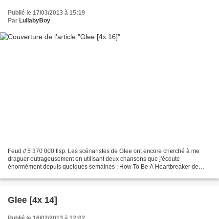
Publié le 17/03/2013 à 15:19
Par
LullabyBoy
Feud // 5 370 000 tlsp. Les scénaristes de Glee ont encore cherché à me
draguer outrageusement en utilisant deux chansons que j'écoute
énormément depuis quelques semaines : How To Be A Heartbreaker de
Marina And The Diamonds et Closer de Tegan & Sara....
Glee [4x 14]
Publié le 16/02/2013 à 12:02