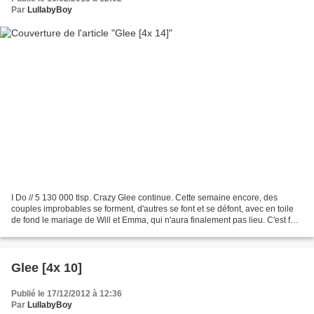
Par
LullabyBoy
I Do // 5 130 000 tlsp. Crazy Glee continue. Cette semaine encore, des
couples improbables se forment, d'autres se font et se défont, avec en toile
de fond le mariage de Will et Emma, qui n'aura finalement pas lieu. C'est fou
comme tout le monde n'en...
Glee [4x 10]
Publié le 17/12/2012 à 12:36
Par
LullabyBoy