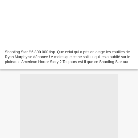
Shooting Star // 6 800 000 tlsp. Que celui qui a pris en otage les couilles de
Ryan Murphy se dénonce ! A moins que ce ne soit lui qui les a oublié sur le
plateau d'American Horror Story ? Toujours est-il que ce Shooting Star aurait
pu faire date dans...