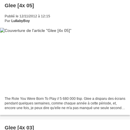
Glee [4x 05]
Publié le 12/11/2012 à 12:15
Par
LullabyBoy
The Role You Were Born To Play // 5 680 000 tlsp. Glee a disparu des écrans
pendant quelques semaines, comme chaque année à cette période, et,
encore une fois, je peux dire qu'elle ne m'a pas manqué une seule seconde.
Et pourtant, le précédent épisode...
Glee [4x 03]