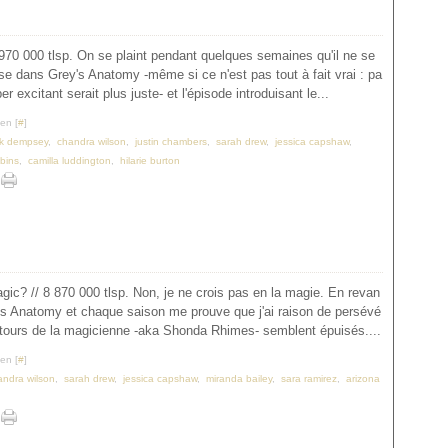
 970 000 tlsp. On se plaint pendant quelques semaines qu'il ne se
e dans Grey's Anatomy -même si ce n'est pas tout à fait vrai : pa
 excitant serait plus juste- et l'épisode introduisant le...
en [
#
]
ck dempsey
,
chandra wilson
,
justin chambers
,
sarah drew
,
jessica capshaw
,
bbins
,
camilla luddington
,
hilarie burton
ic? // 8 870 000 tlsp. Non, je ne crois pas en la magie. En revan
y's Anatomy et chaque saison me prouve que j'ai raison de persévé
tours de la magicienne -aka Shonda Rhimes- semblent épuisés....
en [
#
]
andra wilson
,
sarah drew
,
jessica capshaw
,
miranda bailey
,
sara ramirez
,
arizona