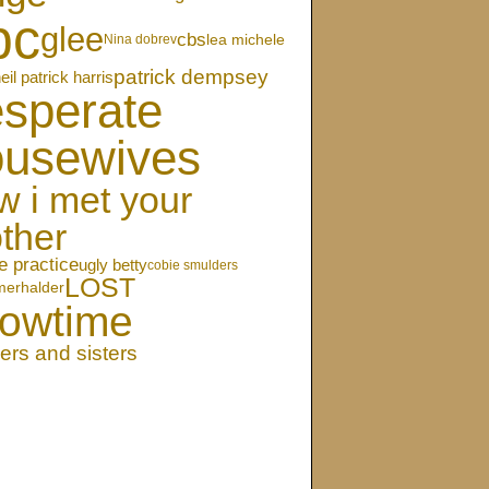
bc
glee
cbs
lea michele
Nina dobrev
patrick dempsey
eil patrick harris
sperate
ousewives
w i met your
ther
e practice
ugly betty
cobie smulders
LOST
merhalder
owtime
ers and sisters