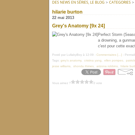
DES NEWS EN SÉRIES, LE BLOG
>
CATEGORIES
>
hilarie burton
22 mai 2013
Grey's Anatomy [9x 24]
Perfect Storm (Seaso
a drowning, a gunman 
c'est pour cette exac
Posté par LullabyBoy à 12:09 -
Commentaires [
…
]
- Permali
Tags:
grey's anatomy
,
cristina yang
,
ellen pompeo
,
patric
jesse williams
,
shonda rhimes
,
arizona robbins
,
hilarie bur
Vous aimez ?
0 vote