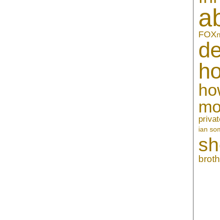
a
FOX
n
de
h
ho
mo
privat
ian so
sh
broth