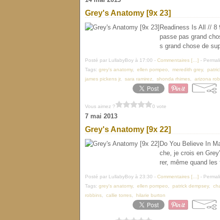
Grey's Anatomy [9x 23]
Readiness Is All // 8
passe pas grand chos
s grand chose de super
Posté par LullabyBoy à 17:00 -
Commentaires [
…
]
- Permali
Tags:
grey's anatomy
,
ellen pompeo
,
meredith grey
,
patri
james pickens jr
,
sara ramirez
,
shonda rhimes
,
arizona ro
Vous aimez ?
0 vote
7 mai 2013
Grey's Anatomy [9x 22]
Do You Believe In Mag
che, je crois en Gre
rer, même quand les 
Posté par LullabyBoy à 23:30 -
Commentaires [
…
]
- Permali
Tags:
grey's anatomy
,
ellen pompeo
,
patrick dempsey
,
ch
robbins
,
callie torres
,
hilarie burton