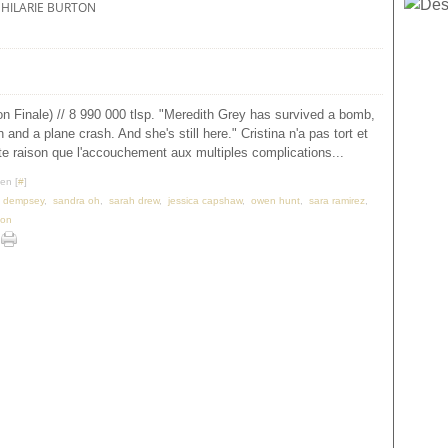
HILARIE BURTON
n Finale) // 8 990 000 tlsp. "Meredith Grey has survived a bomb,
and a plane crash. And she's still here." Cristina n'a pas tort et
te raison que l'accouchement aux multiples complications...
en [
#
]
k dempsey
,
sandra oh
,
sarah drew
,
jessica capshaw
,
owen hunt
,
sara ramirez
,
ton