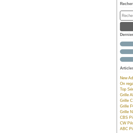
Recher
Dernie
Article
New Ad
On rega
Top Sér
Grille 
Grille 
Grille 
Grille 
CBS Pil
CW Pilo
ABC Pil