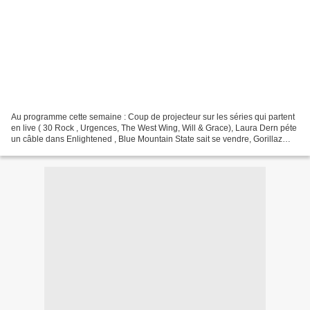
Au programme cette semaine : Coup de projecteur sur les séries qui partent
en live ( 30 Rock , Urgences, The West Wing, Will & Grace), Laura Dern péte
un câble dans Enlightened , Blue Mountain State sait se vendre, Gorillaz
tâcle Glee, Les Simpson ré-inventent...