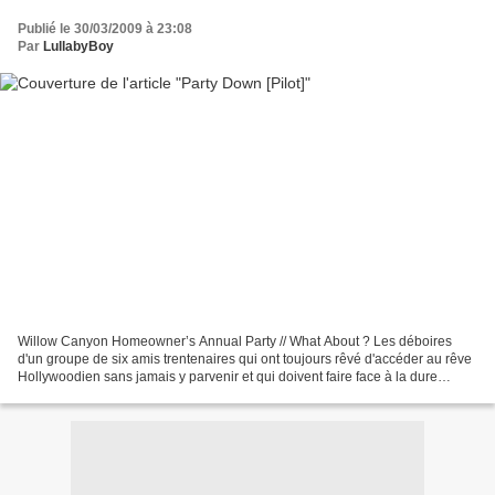
Publié le 30/03/2009 à 23:08
Par
LullabyBoy
Willow Canyon Homeowner’s Annual Party // What About ? Les déboires
d'un groupe de six amis trentenaires qui ont toujours rêvé d'accéder au rêve
Hollywoodien sans jamais y parvenir et qui doivent faire face à la dure
réalité. Afin de gagner leurs vies,...