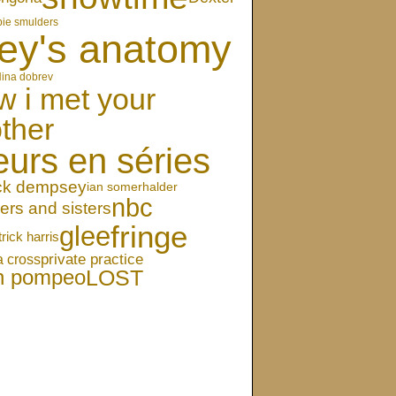
bie smulders
ey's anatomy
ina dobrev
w i met your
ther
eurs en séries
ick dempsey
ian somerhalder
nbc
ers and sisters
fringe
glee
trick harris
private practice
a cross
LOST
en pompeo