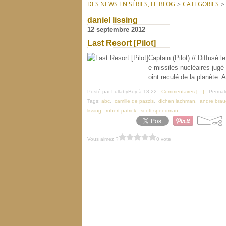
DES NEWS EN SÉRIES, LE BLOG
>
CATEGORIES
>
daniel lissing
12 septembre 2012
Last Resort [Pilot]
Captain (Pilot) // Diffusé 
e missiles nucléaires jugé
oint reculé de la planète. 
Posté par LullabyBoy à 13:22 -
Commentaires [
…
]
- Permali
Tags:
abc
,
camille de pazzis
,
dichen lachman
,
andre brau
lissing
,
robert patrick
,
scott speedman
Vous aimez ?
0 vote