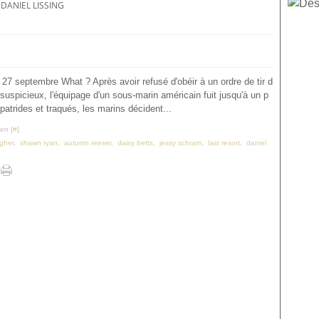
DANIEL LISSING
le 27 septembre What ? Après avoir refusé d'obéir à un ordre de tir d
 suspicieux, l'équipage d'un sous-marin américain fuit jusqu'à un p
Apatrides et traqués, les marins décident...
en [
#
]
gher
,
shawn ryan
,
autumn reeser
,
daisy betts
,
jessy schram
,
last resort
,
daniel