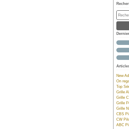
Recher
Dernie
Article
New Ad
On rega
Top Sér
Grille 
Grille 
Grille 
Grille 
CBS Pil
CW Pilo
ABC Pil