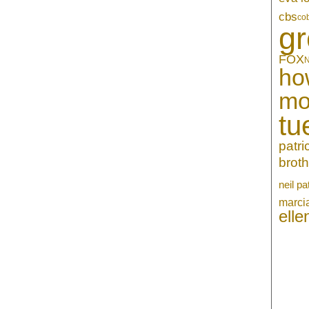
cbs
co
gr
FOX
N
ho
mo
tu
patr
broth
neil pa
marci
ell