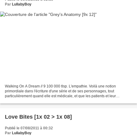
Par
LullabyBoy
Walking On A Dream // 9 100 000 tlsp. L'empathie. Voilà une notion
primordiale dans l'écriture d'une série et de ses personnages, tout
particulièrement quand elle est médicale, et que les patients et leur
entourage n'ont que quelques minutes pour se montrer...
Love Bites [1x 02 > 1x 08]
Publié le 07/08/2011 à 00:32
Par
LullabyBoy