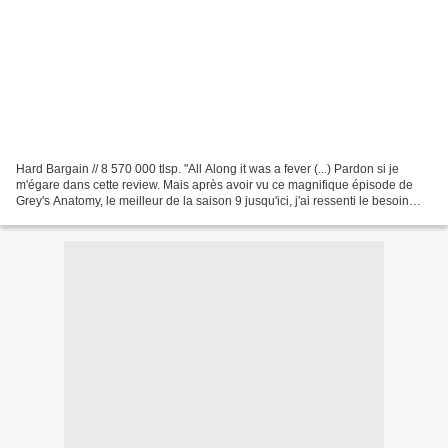
Hard Bargain // 8 570 000 tlsp. "All Along it was a fever (...) Pardon si je
m'égare dans cette review. Mais après avoir vu ce magnifique épisode de
Grey's Anatomy, le meilleur de la saison 9 jusqu'ici, j'ai ressenti le besoin
d'écouter une petite dizaine...