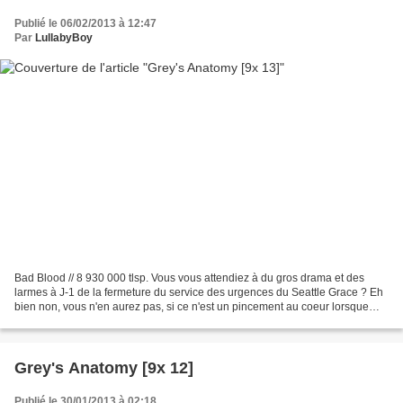
Publié le 06/02/2013 à 12:47
Par
LullabyBoy
Bad Blood // 8 930 000 tlsp. Vous vous attendiez à du gros drama et des
larmes à J-1 de la fermeture du service des urgences du Seattle Grace ? Eh
bien non, vous n'en aurez pas, si ce n'est un pincement au coeur lorsque
Hunt éteint les lumières et les...
Grey's Anatomy [9x 12]
Publié le 30/01/2013 à 02:18