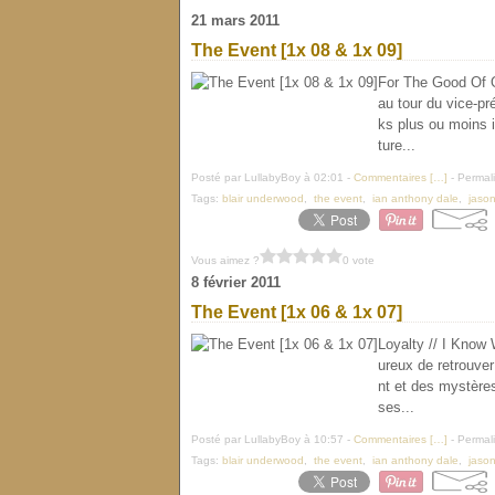
21 mars 2011
The Event [1x 08 & 1x 09]
For The Good Of O
au tour du vice-pr
ks plus ou moins i
ture...
Posté par LullabyBoy à 02:01 -
Commentaires [
…
]
- Permali
Tags:
blair underwood
,
the event
,
ian anthony dale
,
jason 
Vous aimez ?
0 vote
8 février 2011
The Event [1x 06 & 1x 07]
Loyalty // I Know
ureux de retrouver 
nt et des mystères
ses...
Posté par LullabyBoy à 10:57 -
Commentaires [
…
]
- Permali
Tags:
blair underwood
,
the event
,
ian anthony dale
,
jason 