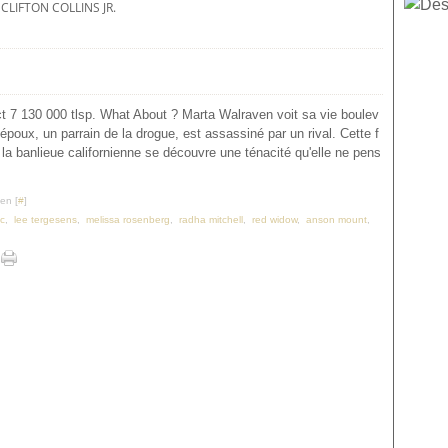
CLIFTON COLLINS JR.
ct 7 130 000 tlsp. What About ? Marta Walraven voit sa vie boulev
époux, un parrain de la drogue, est assassiné par un rival. Cette f
a banlieue californienne se découvre une ténacité qu'elle ne pens
en [
#
]
ic
,
lee tergesens
,
melissa rosenberg
,
radha mitchell
,
red widow
,
anson mount
,