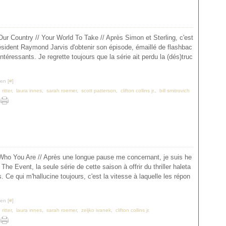
ur Country // Your World To Take // Après Simon et Sterling, c'est
ésident Raymond Jarvis d'obtenir son épisode, émaillé de flashbac
ntéressants. Je regrette toujours que la série ait perdu la (dés)truc
en [
#
]
ritter
,
laura innes
,
sarah roemer
,
scott patterson
,
clifton collins jr.
,
bill smitrovich
 Who You Are // Après une longue pause me concernant, je suis he
The Event, la seule série de cette saison à offrir du thriller haleta
. Ce qui m'hallucine toujours, c'est la vitesse à laquelle les répon
en [
#
]
ritter
,
laura innes
,
sarah roemer
,
zeljko ivanek
,
clifton collins jr.