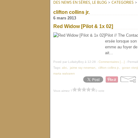
DES NEWS EN SÉRIES, LE BLOG
>
CATEGORIES
>
clifton collins jr.
6 mars 2013
Red Widow [Pilot & 1x 02]
Pilot // The Conta
ersée lorsque son 
emme au foyer de l
ait...
Posté par LullabyBoy à 12:28 -
Commentaires [
…
]
- Permali
Tags:
abc
,
jaime ray newman
,
clifton collins jr.
,
goran visnj
marta walvaren
Vous aimez ?
0 vote