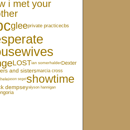
w i met your
ther
bc
glee
private practice
cbs
sperate
ousewives
nge
LOST
Dexter
ian somerhalder
ers and sisters
marcia cross
showtime
chele
jason segel
ick dempsey
alyson hannigan
ongoria