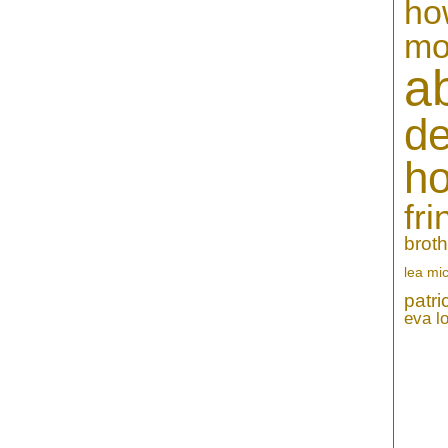
ho
mo
a
de
h
fri
broth
lea mi
patr
eva l