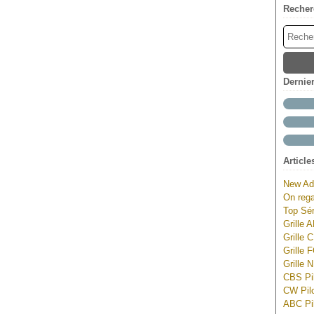
Recher
Dernie
Article
New Ad
On rega
Top Sér
Grille 
Grille 
Grille 
Grille 
CBS Pil
CW Pilo
ABC Pil