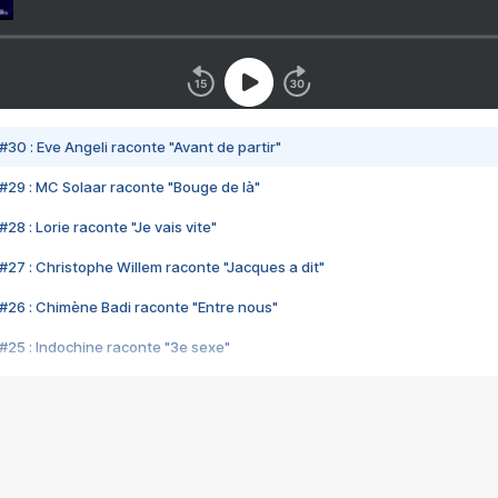
#30 : Eve Angeli raconte "Avant de partir"
#29 : MC Solaar raconte "Bouge de là"
28 : Lorie raconte "Je vais vite"
#27 : Christophe Willem raconte "Jacques a dit"
#26 : Chimène Badi raconte "Entre nous"
#25 : Indochine raconte "3e sexe"
#24 : Zaho raconte "C'est chelou"
#23 : Patrick Bruel raconte "Au café des délices"
#22 : Kyo raconte "Le chemin"