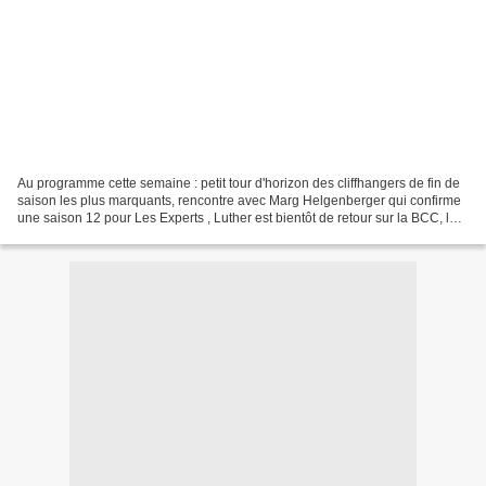
Au programme cette semaine : petit tour d'horizon des cliffhangers de fin de
saison les plus marquants, rencontre avec Marg Helgenberger qui confirme
une saison 12 pour Les Experts , Luther est bientôt de retour sur la BCC, les
annulations en séries de...