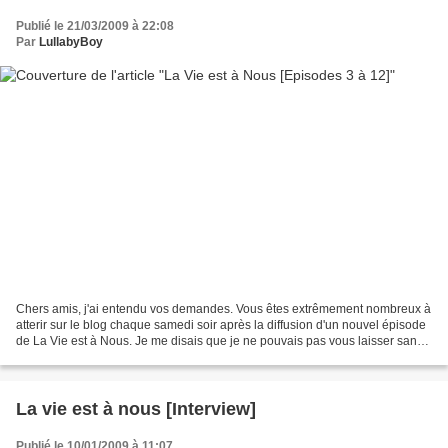
Publié le 21/03/2009 à 22:08
Par
LullabyBoy
Chers amis, j'ai entendu vos demandes. Vous êtes extrêmement nombreux à
atterir sur le blog chaque samedi soir après la diffusion d'un nouvel épisode
de La Vie est à Nous. Je me disais que je ne pouvais pas vous laisser sans
nouvelles ! J'ai donc regardé...
La vie est à nous [Interview]
Publié le 10/01/2009 à 11:07