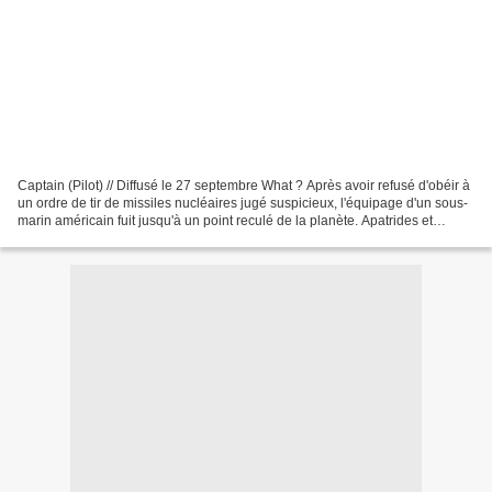
Captain (Pilot) // Diffusé le 27 septembre What ? Après avoir refusé d'obéir à
un ordre de tir de missiles nucléaires jugé suspicieux, l'équipage d'un sous-
marin américain fuit jusqu'à un point reculé de la planète. Apatrides et
traqués, les marins décident...