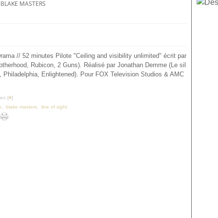
BLAKE MASTERS
a // 52 minutes Pilote "Ceiling and visibility unlimited" écrit par
otherhood, Rubicon, 2 Guns). Réalisé par Jonathan Demme (Le sil
 Philadelphia, Enlightened). Pour FOX Television Studios & AMC
en [
#
]
e
,
blake masters
,
line of sight