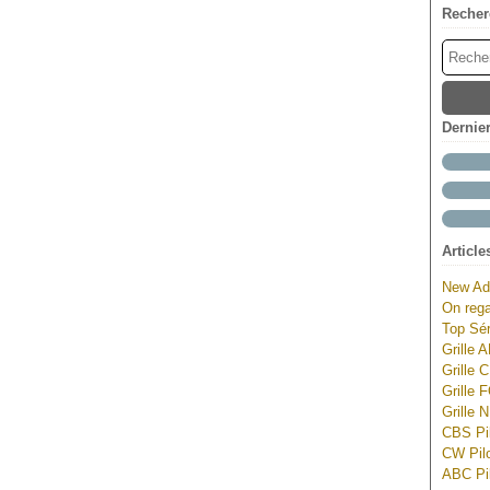
Recher
Dernie
Article
New Ad
On rega
Top Sér
Grille 
Grille 
Grille 
Grille 
CBS Pil
CW Pilo
ABC Pil