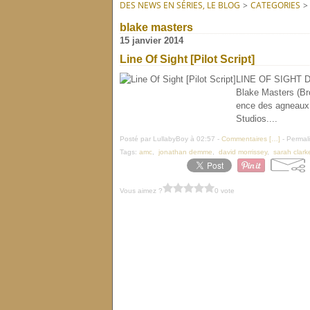
DES NEWS EN SÉRIES, LE BLOG
>
CATEGORIES
>
blake masters
15 janvier 2014
Line Of Sight [Pilot Script]
LINE OF SIGHT Dram
Blake Masters (Br
ence des agneaux,
Studios....
Posté par LullabyBoy à 02:57 -
Commentaires [
…
]
- Permali
Tags:
amc
,
jonathan demme
,
david morrissey
,
sarah clark
Vous aimez ?
0 vote