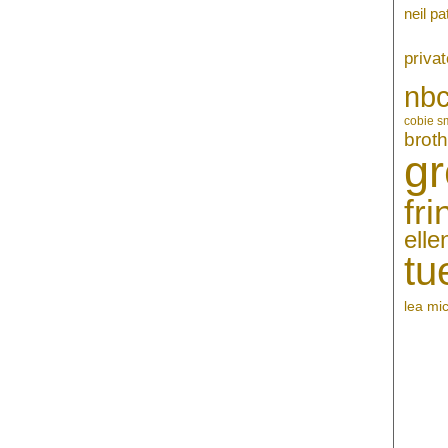
neil pa
privat
nb
cobie s
broth
gr
fri
ell
tu
lea mi