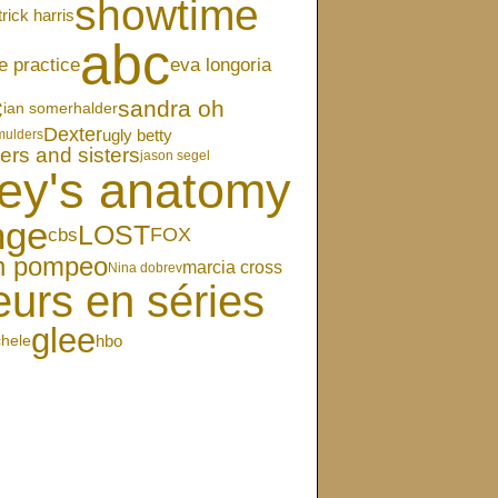
showtime
trick harris
abc
eva longoria
e practice
c
sandra oh
ian somerhalder
Dexter
ugly betty
mulders
ers and sisters
jason segel
ey's anatomy
nge
LOST
FOX
cbs
en pompeo
marcia cross
Nina dobrev
eurs en séries
glee
chele
hbo