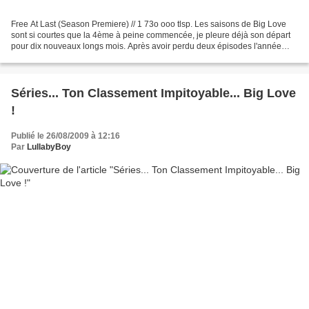
Free At Last (Season Premiere) // 1 73o ooo tlsp. Les saisons de Big Love
sont si courtes que la 4ème à peine commencée, je pleure déjà son départ
pour dix nouveaux longs mois. Après avoir perdu deux épisodes l'année
dernière, voilà qu'on en perd un de...
Séries... Ton Classement Impitoyable... Big Love
!
Publié le 26/08/2009 à 12:16
Par
LullabyBoy