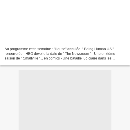
Au programme cette semaine : "House" annulée, " Being Human US "
renouvelée - HBO dévoile la date de " The Newsroom " - Une onzième
saison de " Smallville "... en comics - Une bataille judiciaire dans les
coulisses de " The Walking Dead " - Henry Ian...