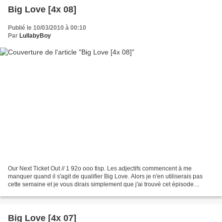
Big Love [4x 08]
Publié le 10/03/2010 à 00:10
Par
LullabyBoy
Our Next Ticket Out // 1 92o ooo tlsp. Les adjectifs commencent à me
manquer quand il s'agit de qualifier Big Love. Alors je n'en utiliserais pas
cette semaine et je vous dirais simplement que j'ai trouvé cet épisode
exemplaire, des événements aux dialogues...
Big Love [4x 07]