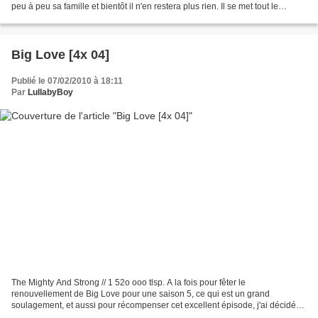
peu à peu sa famille et bientôt il n'en restera plus rien. Il se met tout le
monde à...
Big Love [4x 04]
Publié le 07/02/2010 à 18:11
Par
LullabyBoy
The Mighty And Strong // 1 52o ooo tlsp. A la fois pour fêter le
renouvellement de Big Love pour une saison 5, ce qui est un grand
soulagement, et aussi pour récompenser cet excellent épisode, j'ai décidé
de dégainer les 5 étoiles, ce que j'aurai dû faire...