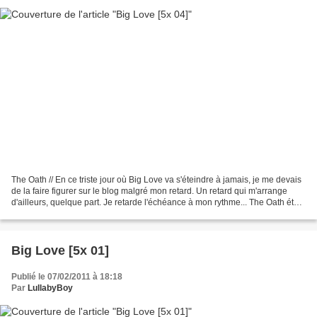
The Oath // En ce triste jour où Big Love va s'éteindre à jamais, je me devais
de la faire figurer sur le blog malgré mon retard. Un retard qui m'arrange
d'ailleurs, quelque part. Je retarde l'échéance à mon rythme... The Oath était
un bel épisode, particulièrement...
Big Love [5x 01]
Publié le 07/02/2011 à 18:18
Par
LullabyBoy