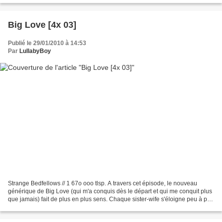
Big Love [4x 03]
Publié le 29/01/2010 à 14:53
Par
LullabyBoy
Strange Bedfellows // 1 67o ooo tlsp. A travers cet épisode, le nouveau
générique de Big Love (qui m'a conquis dès le départ et qui me conquit plus
que jamais) fait de plus en plus sens. Chaque sister-wife s'éloigne peu à peu
de Bill mais toutes en prenant...