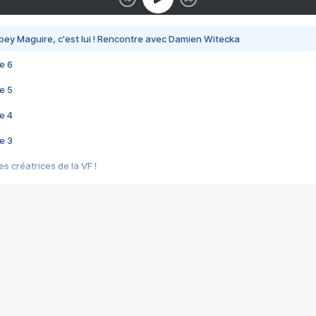
bey Maguire, c'est lui ! Rencontre avec Damien Witecka
e 6
e 5
e 4
e 3
s créatrices de la VF !
e 2
e 1
e Mektoub My Love arrive enfin ! Rencontre avec Shaïn Boumedine et Sal
i : après Toni en famille
elle réalise le bouleversant Dites lui que je l'aime