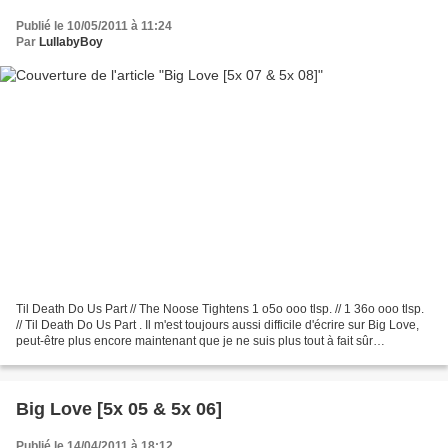
Publié le 10/05/2011 à 11:24
Par
LullabyBoy
Til Death Do Us Part // The Noose Tightens 1 o5o ooo tlsp. // 1 36o ooo tlsp.
// Til Death Do Us Part . Il m'est toujours aussi difficile d'écrire sur Big Love,
peut-être plus encore maintenant que je ne suis plus tout à fait sûr
d'apprécier la série...
Big Love [5x 05 & 5x 06]
Publié le 14/04/2011 à 18:12