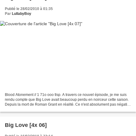
Publié le 28/02/2010 à 01:35
Par
LullabyBoy
Blood Atonement // 1 71o ooo tlsp. A travers ce nouvel épisode, je me suis
rendu compte que Big Love avait beaucoup perdu en noirceur cette saison.
Depuis la mort de Roman Grant en réalité. Ce n'est absolument pas négatif
que de pointer cela du doigt....
Big Love [4x 06]