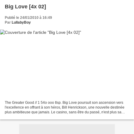
Big Love [4x 02]
Publié le 24/01/2010 à 16:49
Par
LullabyBoy
The Greater Good // 1 54o ooo tlsp. Big Love poursuit son ascension vers
l'excellence en offrant à son héros, Bill Henrickson, une nouvelle destinée
plus ambitieuse que jamais. Le casino, sans être du passé, n'est plus sa
préoccupation première. Il a...