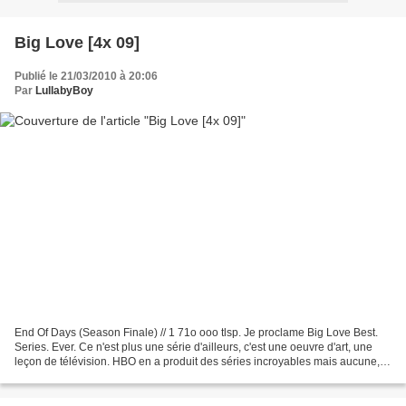
Big Love [4x 09]
Publié le 21/03/2010 à 20:06
Par
LullabyBoy
End Of Days (Season Finale) // 1 71o ooo tlsp. Je proclame Big Love Best.
Series. Ever. Ce n'est plus une série d'ailleurs, c'est une oeuvre d'art, une
leçon de télévision. HBO en a produit des séries incroyables mais aucune,
pour moi, n'arrive à la cheville...