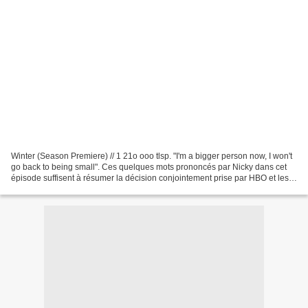
Winter (Season Premiere) // 1 21o ooo tlsp. "I'm a bigger person now, I won't
go back to being small". Ces quelques mots prononcés par Nicky dans cet
épisode suffisent à résumer la décision conjointement prise par HBO et les
créateurs de Big Love : cette...