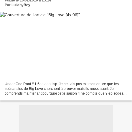
Publié le 16/02/2010 à 23:14
Par
LullabyBoy
Under One Roof // 1 5oo ooo tlsp. Je ne sais pas exactement ce que les
scénaristes de Big Love cherchent à prouver mais ils réussissent. Je
comprends maintenant pourquoi cette saison 4 ne compte que 9 épisodes.
C'est avant tout une question de budget...