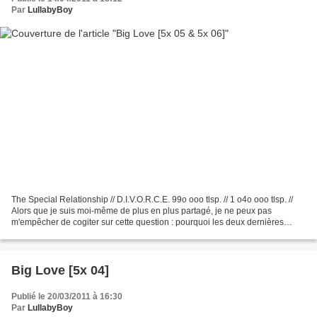
Par
LullabyBoy
The Special Relationship // D.I.V.O.R.C.E. 99o ooo tlsp. // 1 o4o ooo tlsp. //
Alors que je suis moi-même de plus en plus partagé, je ne peux pas
m'empêcher de cogiter sur cette question : pourquoi les deux dernières
saisons de Big Love sont-elles si...
Big Love [5x 04]
Publié le 20/03/2011 à 16:30
Par
LullabyBoy