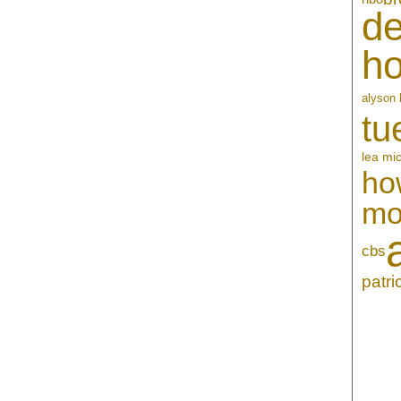
de
h
alyson 
tu
lea mi
ho
mo
cbs
patr