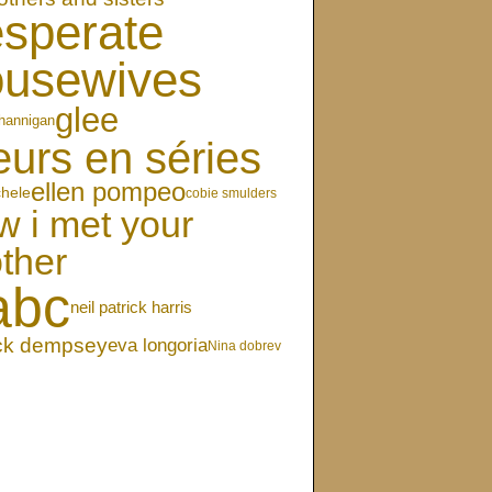
sperate
ousewives
glee
hannigan
eurs en séries
ellen pompeo
chele
cobie smulders
w i met your
ther
abc
neil patrick harris
ick dempsey
eva longoria
Nina dobrev