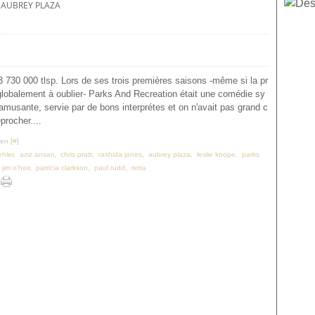
AUBREY PLAZA
3 730 000 tlsp. Lors de ses trois premières saisons -même si la pr
globalement à oublier- Parks And Recreation était une comédie sy
amusante, servie par de bons interprétes et on n'avait pas grand c
procher....
en [
#
]
hler
,
aziz ansari
,
chris pratt
,
rashida jones
,
aubrey plaza
,
leslie knope
,
parks
,
jim o'heir
,
patricia clarkson
,
paul rudd
,
retta