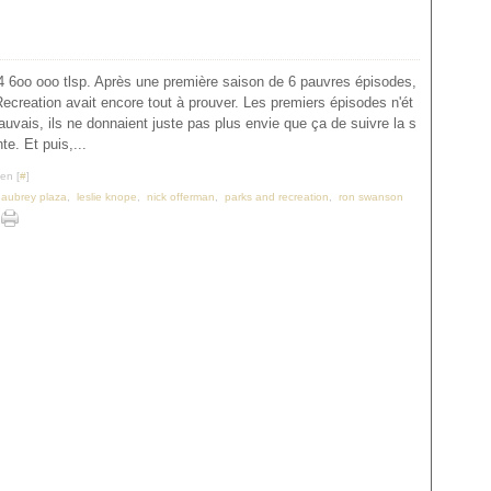
 4 6oo ooo tlsp. Après une première saison de 6 pauvres épisodes,
ecreation avait encore tout à prouver. Les premiers épisodes n'ét
uvais, ils ne donnaient juste pas plus envie que ça de suivre la s
te. Et puis,...
en [
#
]
,
aubrey plaza
,
leslie knope
,
nick offerman
,
parks and recreation
,
ron swanson