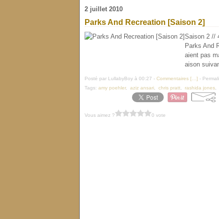
2 juillet 2010
Parks And Recreation [Saison 2]
Saison 2 //
Parks And R
aient pas ma
aison suivan
Posté par LullabyBoy à 00:27 -
Commentaires [
…
]
- Permali
Tags:
amy poehler
,
aziz ansari
,
chris pratt
,
rashida jones
Vous aimez ?
0 vote