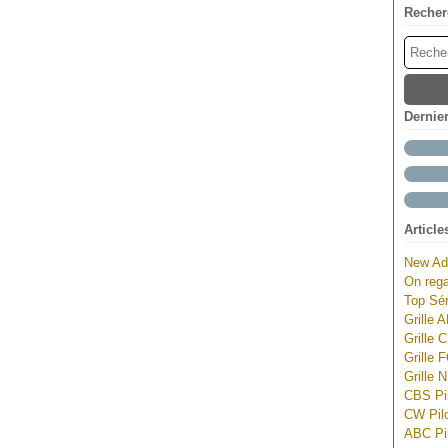
Recher
Dernie
Article
New Ad
On rega
Top Sér
Grille 
Grille 
Grille 
Grille 
CBS Pil
CW Pilo
ABC Pil