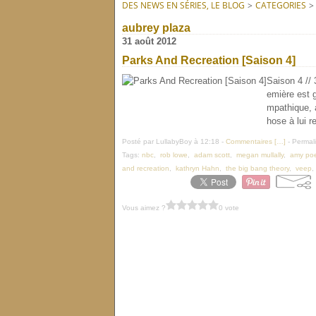
DES NEWS EN SÉRIES, LE BLOG
>
CATEGORIES
>
aubrey plaza
31 août 2012
Parks And Recreation [Saison 4]
Saison 4 // 
emière est 
mpathique, 
hose à lui re
Posté par LullabyBoy à 12:18 -
Commentaires [
…
]
- Permali
Tags:
nbc
,
rob lowe
,
adam scott
,
megan mullally
,
amy poe
and recreation
,
kathryn Hahn
,
the big bang theory
,
veep
Vous aimez ?
0 vote