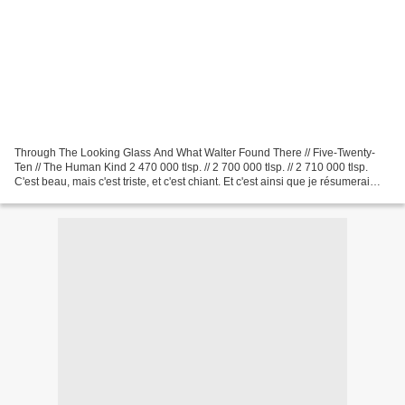
Through The Looking Glass And What Walter Found There // Five-Twenty-
Ten // The Human Kind 2 470 000 tlsp. // 2 700 000 tlsp. // 2 710 000 tlsp.
C'est beau, mais c'est triste, et c'est chiant. Et c'est ainsi que je résumerai
avec une pointe de déception...