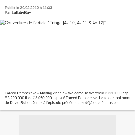
Publié le 20/02/2012 à 11:33
Par
LullabyBoy
Forced Perspective // Making Angels // Welcome To Westfield 3 330 000 tlsp.
// 3 200 000 tlsp. // 3 050 000 tlsp. // // Forced Perspective. Le retour tonitruant
de David Robert Jones à l'épisode précédent est déjà oublié dans ce
nouveau chapitre de Fringe,...