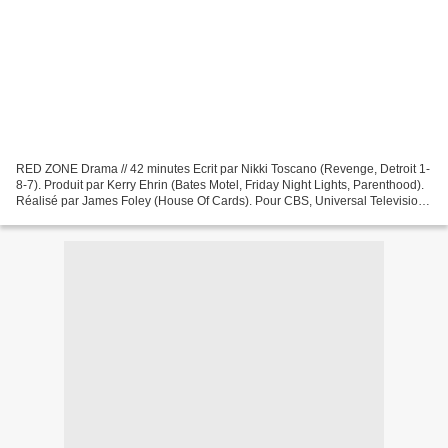
RED ZONE Drama // 42 minutes Ecrit par Nikki Toscano (Revenge, Detroit 1-
8-7). Produit par Kerry Ehrin (Bates Motel, Friday Night Lights, Parenthood).
Réalisé par James Foley (House Of Cards). Pour CBS, Universal Television
& CBS Television Studios. 62...