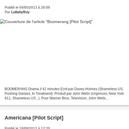
Publié le 04/05/2013 à 20:00
Par
LullabyBoy
BOOMERANG Drama // 42 minutes Ecrit par Davey Holmes (Shameless US,
Pushing Daisies, In Treatment). Produit par John Wells (Urgences, New York
911, Shameless US...). Pour Warner Bros. Television, John Wells
Productions & FOX. 65 pages. Les Hamilton, tueurs...
Americana [Pilot Script]
Publié le 18/08/2012 à 12:20