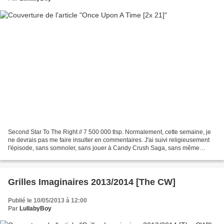
Second Star To The Right // 7 500 000 tlsp. Normalement, cette semaine, je
ne devrais pas me faire insulter en commentaires. J'ai suivi religieusement
l'épisode, sans somnoler, sans jouer à Candy Crush Saga, sans même
twitter. Bref, j'ai été un bonne...
Grilles Imaginaires 2013/2014 [The CW]
Publié le 10/05/2013 à 12:00
Par
LullabyBoy