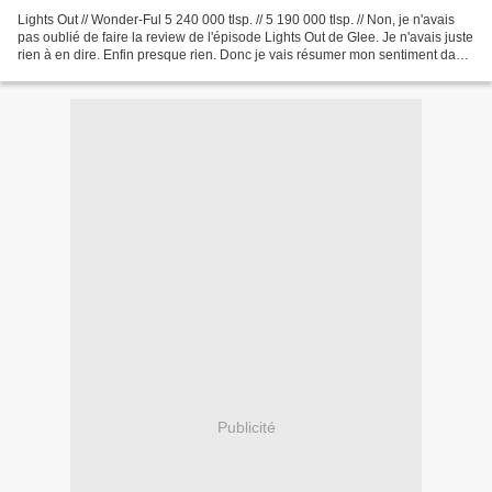
Lights Out // Wonder-Ful 5 240 000 tlsp. // 5 190 000 tlsp. // Non, je n'avais
pas oublié de faire la review de l'épisode Lights Out de Glee. Je n'avais juste
rien à en dire. Enfin presque rien. Donc je vais résumer mon sentiment dans
ce premier paragraphe....
Publicité