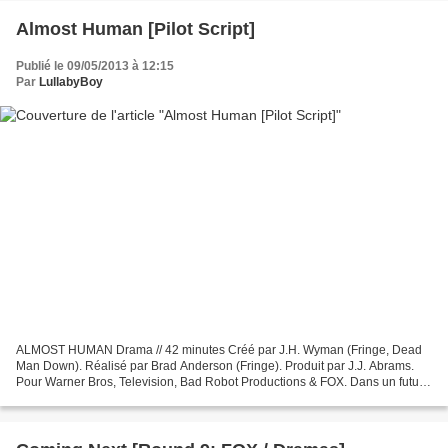
Almost Human [Pilot Script]
Publié le 09/05/2013 à 12:15
Par
LullabyBoy
ALMOST HUMAN Drama // 42 minutes Créé par J.H. Wyman (Fringe, Dead
Man Down). Réalisé par Brad Anderson (Fringe). Produit par J.J. Abrams.
Pour Warner Bros, Television, Bad Robot Productions & FOX. Dans un futur
proche, la police de Los Angeles emploie...