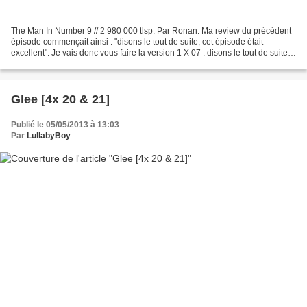
The Man In Number 9 // 2 980 000 tlsp. Par Ronan. Ma review du précédent
épisode commençait ainsi : "disons le tout de suite, cet épisode était
excellent". Je vais donc vous faire la version 1 X 07 : disons le tout de suite,
cet épisode était nullissime....
Glee [4x 20 & 21]
Publié le 05/05/2013 à 13:03
Par
LullabyBoy