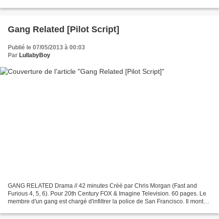
laisse en juger et je vous...
Gang Related [Pilot Script]
Publié le 07/05/2013 à 00:03
Par
LullabyBoy
GANG RELATED Drama // 42 minutes Créé par Chris Morgan (Fast and
Furious 4, 5, 6). Pour 20th Century FOX & Imagine Television. 60 pages. Le
membre d'un gang est chargé d'infiltrer la police de San Francisco. Il monte
peu à peu en grades, jusqu'à rejoindre...