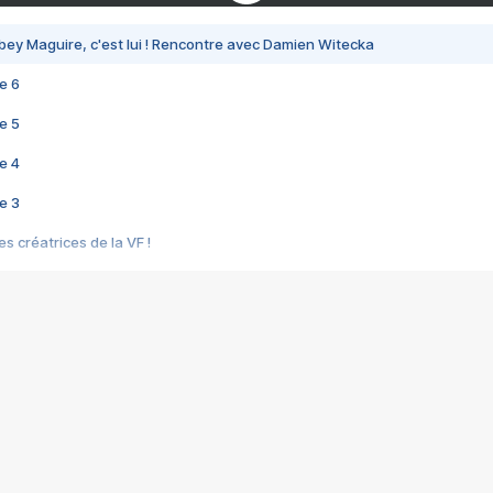
bey Maguire, c'est lui ! Rencontre avec Damien Witecka
e 6
e 5
e 4
e 3
s créatrices de la VF !
e 2
e 1
e Mektoub My Love arrive enfin ! Rencontre avec Shaïn Boumedine et Sal
i : après Toni en famille
elle réalise le bouleversant Dites lui que je l'aime
ais ! Rencontre autour de Vie privée de Rebecca Zlotowski