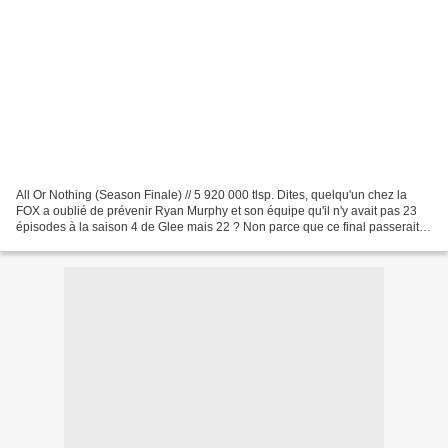
All Or Nothing (Season Finale) // 5 920 000 tlsp. Dites, quelqu'un chez la
FOX a oublié de prévenir Ryan Murphy et son équipe qu'il n'y avait pas 23
épisodes à la saison 4 de Glee mais 22 ? Non parce que ce final passerait
presque pour un épisode lambda,...