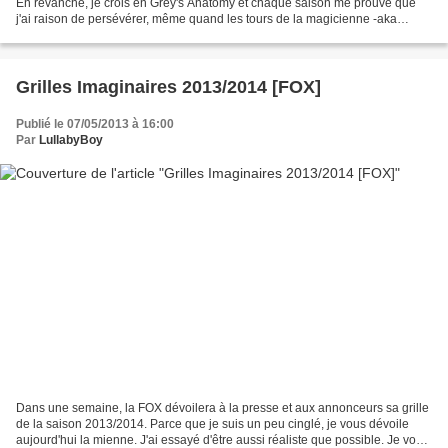
En revanche, je crois en Grey's Anatomy et chaque saison me prouve que
j'ai raison de persévérer, même quand les tours de la magicienne -aka
Shonda Rhimes- semblent épuisés....
Grilles Imaginaires 2013/2014 [FOX]
Publié le 07/05/2013 à 16:00
Par
LullabyBoy
Dans une semaine, la FOX dévoilera à la presse et aux annonceurs sa grille
de la saison 2013/2014. Parce que je suis un peu cinglé, je vous dévoile
aujourd'hui la mienne. J'ai essayé d'être aussi réaliste que possible. Je vous