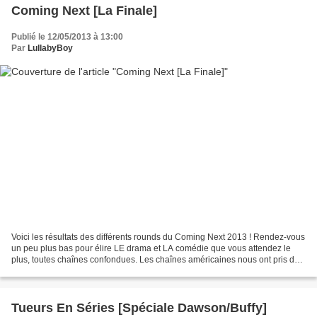
Coming Next [La Finale]
Publié le 12/05/2013 à 13:00
Par
LullabyBoy
Voici les résultats des différents rounds du Coming Next 2013 ! Rendez-vous
un peu plus bas pour élire LE drama et LA comédie que vous attendez le
plus, toutes chaînes confondues. Les chaînes américaines nous ont pris de
cours en ayant déjà annoncé la...
Tueurs En Séries [Spéciale Dawson/Buffy]