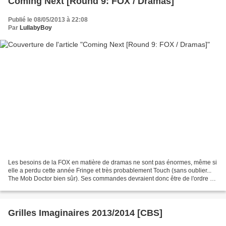
Coming Next [Round 9: FOX / Dramas]
Publié le 08/05/2013 à 22:08
Par
LullabyBoy
Les besoins de la FOX en matière de dramas ne sont pas énormes, même si
elle a perdu cette année Fringe et très probablement Touch (sans oublier...
The Mob Doctor bien sûr). Ses commandes devraient donc être de l'ordre de
trois à quatre séries maximum....
Grilles Imaginaires 2013/2014 [CBS]