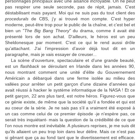
personnages principaux avec une aisance incroyable. On ne peut
pas respirer une seule seconde, pas de répit, jamais. C'est
déstabilisant mais payant. Moi qui ne suis pas du tout client des
procedurals
de CBS, j'y ai trouvé mon compte. C'est hyper
moderne, peut-être trop pour le public de la chaîne, et c'est bel et
bien un "
The Big Bang Theory
" du drama, comme il avait été
présenté lors de son achat. D'ailleurs, le héros est un peu
Sheldonesque par moment. C'est ce qui le rend aussi drôle
qu'attachant. J'ai l'impression d'avoir déjà tout dit en un
paragraphe, mais je vais essayer de creuser...
La scène d'ouverture, spectaculaire et d'une grande beauté,
est un
flashback
se déroulant en Irlande dans les années 90,
nous montrant comment une unité d'élite du Gouvernement
Américain a débarqué dans une ferme isolée au milieu des
vallées pour arrêter un petit garçon d'une dizaine d'années qui
avait réussi à hacker le système informatique de la NASA ! Et ce
petit garçon, 22 ans plus tard, est notre héros. Figurez-vous que
ce génie existe, de même que la société qu'il a fondée et qui est
au coeur de la série. Je ne sais pas s'il a vraiment été exposé à
un cas comme celui de ce premier épisode -je n'espère pas, ce
serait très inquiétant- mais la question de la crédibilité de ce que
l'on nous montre est inévitable. A plusieurs reprises, je me suis dit
qu'ils allaient un peu trop loin dans leur délire. Mais ce n'est pas
si gênant que ça au fond tant que le divertissement est efficace.