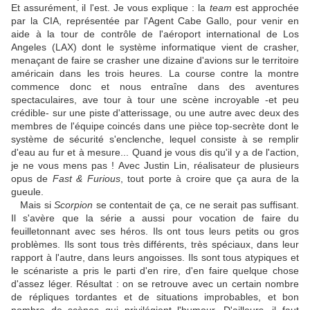
Et assurément, il l'est. Je vous explique : la
team
est approchée
par la CIA, représentée par l'Agent Cabe Gallo, pour venir en
aide à la tour de contrôle de l'aéroport international de Los
Angeles (LAX) dont le système informatique vient de crasher,
menaçant de faire se crasher une dizaine d'avions sur le territoire
américain dans les trois heures. La course contre la montre
commence donc et nous entraîne dans des aventures
spectaculaires, ave tour à tour une scène incroyable -et peu
crédible- sur une piste d'atterissage, ou une autre avec deux des
membres de l'équipe coincés dans une pièce top-secrète dont le
système de sécurité s'enclenche, lequel consiste à se remplir
d'eau au fur et à mesure... Quand je vous dis qu'il y a de l'action,
je ne vous mens pas ! Avec Justin Lin, réalisateur de plusieurs
opus de
Fast & Furious
, tout porte à croire que ça aura de la
gueule.
Mais si
Scorpion
se contentait de ça, ce ne serait pas suffisant.
Il s'avère que la série a aussi pour vocation de faire du
feuilletonnant avec ses héros. Ils ont tous leurs petits ou gros
problèmes. Ils sont tous très différents, très spéciaux, dans leur
rapport à l'autre, dans leurs angoisses. Ils sont tous atypiques et
le scénariste a pris le parti d'en rire, d'en faire quelque chose
d'assez léger. Résultat : on se retrouve avec un certain nombre
de répliques tordantes et de situations improbables, et bon