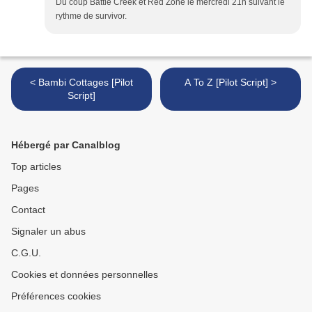
Du coup Battle Creek et Red Zone le mercredi 21h suivant le
rythme de survivor.
< Bambi Cottages [Pilot
A To Z [Pilot Script] >
Script]
Hébergé par Canalblog
Top articles
Pages
Contact
Signaler un abus
C.G.U.
Cookies et données personnelles
Préférences cookies