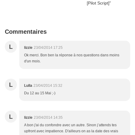
Commentaires
L
lizzie
23/04/2014 17:25
Ok merci. Bon ben la réponse à nos questions dans moins
d'un mois.
L
Lulla
23/04/2014 15:32
Du 12 au 15 Mai ;-)
L
lizzie
23/04/2014 14:35
A bon j'ai du confondre avec un autre. Sinon j’attends tes
upfront avec impatience. D'ailleurs on as la date des vrais