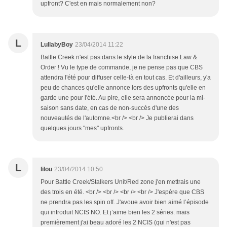
upfront? C'est en mais normalement non?
L
LullabyBoy
23/04/2014 11:22
Battle Creek n'est pas dans le style de la franchise Law &
Order ! Vu le type de commande, je ne pense pas que CBS
attendra l'été pour diffuser celle-là en tout cas. Et d'ailleurs, y'a
peu de chances qu'elle annonce lors des upfronts qu'elle en
garde une pour l'été. Au pire, elle sera annoncée pour la mi-
saison sans date, en cas de non-succès d'une des
nouveautés de l'automne.<br /> <br /> Je publierai dans
quelques jours "mes" upfronts.
L
lilou
23/04/2014 10:50
Pour Battle Creek/Stalkers Unit/Red zone j'en mettrais une
des trois en été. <br /> <br /> <br /> <br /> J'espère que CBS
ne prendra pas les spin off. J'avoue avoir bien aimé l’épisode
qui introduit NCIS NO. Et j’aime bien les 2 séries. mais
premièrement j'ai beau adoré les 2 NCIS (qui n'est pas