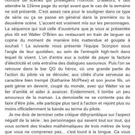
nombre de scènes qui privilégient l'humour. D'ailleurs, il faut
attendre la 12ème page du script avant que le cas de la semaine
ne soit présenté. C'est assez rare pour le souligner dans ce type
de série ou ça se passe en général dans la première ou la
deuxième scène. L'accent est vraiment mis sur les personnages.
La séquence qui suit celle d'ouverture que je vous ai présentée
plus tôt est Walter O'Brien au restaurant en train de larguer sa
copine du moment de manière très inattendue et goujate à
souhait ! La suivante nous présente l'équipe Scorpion sous
l'angle de leur quotidien, au sein de l'entrepôt high-tech dans
lequel ils vivent. L'un d'entre eux a oublié de payer la facture
d'électricité et cela entraîne des dialogues savoureux. Puis l'on se
retrouve dans le bar QG du héros, où une grande partie de
l'action du pilote va se dérouler, aux côtés d'une serveuse au
caractère bien trempé (Katharine McPhee) et son jeune fils, un
petit génie en devenir, coupé du monde, avec qui Walter va se
lier d'amitié et aider à avancer. Evidemment, il tombe un peu
amoureux de la maman. La demoiselle ne se contente pas de
faire d'être jolie, elle participe plus tard à l'action et rejoint plus ou
moins officiellemment la bande au terme du pilote.
Je me dois de terminer cette critique dithyrambique sur l'aspect
négatif de la série : les personnages qui savent tout sur tout, qui
vous sortent des tirades mathématiques de trois mètres de long
que vous ne comprenez pas... c'est lourd à la longue. Ca vous