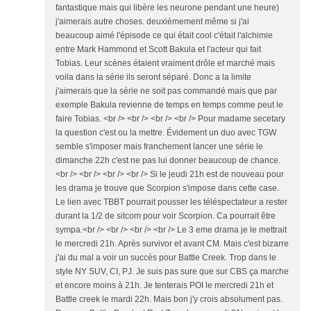
fantastique mais qui libère les neurone pendant une heure)
j'aimerais autre choses. deuxièmement même si j'ai
beaucoup aimé l'épisode ce qui était cool c'était l'alchimie
entre Mark Hammond et Scott Bakula et l'acteur qui fait
Tobias. Leur scènes étaient vraiment drôle et marché mais
voila dans la série ils seront séparé. Donc a la limite
j'aimerais que la série ne soit pas commandé mais que par
exemple Bakula revienne de temps en temps comme peut le
faire Tobias. <br /> <br /> <br /> <br /> Pour madame secetary
la question c'est ou la mettre. Évidement un duo avec TGW
semble s'imposer mais franchement lancer une série le
dimanche 22h c'est ne pas lui donner beaucoup de chance.
<br /> <br /> <br /> <br /> Si le jeudi 21h est de nouveau pour
les drama je trouve que Scorpion s'impose dans cette case.
Le lien avec TBBT pourrait pousser les téléspectateur a rester
durant la 1/2 de sitcom pour voir Scorpion. Ca pourrait être
sympa.<br /> <br /> <br /> <br /> Le 3 eme drama je le mettrait
le mercredi 21h. Après survivor et avant CM. Mais c'est bizarre
j'ai du mal a voir un succès pour Battle Creek. Trop dans le
style NY SUV, CI, PJ. Je suis pas sure que sur CBS ça marche
et encore moins à 21h. Je tenterais POI le mercredi 21h et
Battle creek le mardi 22h. Mais bon j'y crois absolument pas.