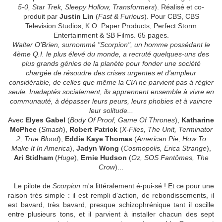
5-0, Star Trek, Sleepy Hollow, Transformers
). Réalisé et co-
produit par
Justin Lin
(
Fast & Furious
). Pour CBS, CBS
Television Studios, K.O. Paper Products, Perfect Storm
Entertainment & SB Films. 65 pages.
Walter O'Brien, surnommé "Scorpion", un homme possédant le
4ème Q.I. le plus élevé du monde, a recruté quelques-uns des
plus grands génies de la planète pour fonder une société
chargée de résoudre des crises urgentes et d'ampleur
considérable, de celles que même la CIA ne parvient pas à régler
seule. Inadaptés socialement, ils apprennent ensemble à vivre en
communauté, à dépasser leurs peurs, leurs phobies et à vaincre
leur solitude...
Avec
Elyes Gabel
(
Body Of Proof, Game Of Thrones
),
Katharine
McPhee
(
Smash
),
Robert Patrick
(
X-Files, The Unit, Terminator
2, True Blood
),
Eddie Kaye Thomas
(
American Pie, How To
Make It In America
),
Jadyn Wong
(
Cosmopolis, Erica Strange
),
Ari Stidham
(
Huge
),
Ernie Hudson
(
Oz, SOS Fantômes, The
Crow
)...
Le pilote de
Scorpion
m'a littéralement é-pui-sé ! Et ce pour une
raison très simple : il est rempli d'action, de rebondissements, il
est bavard, très bavard, presque schizophrénique tant il oscille
entre plusieurs tons, et il parvient à installer chacun des sept