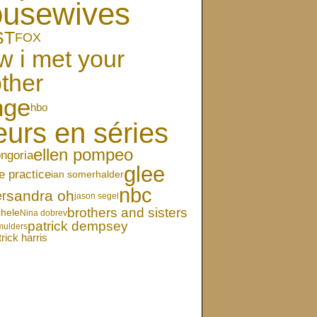
ousewives
ST
FOX
w i met your
ther
nge
hbo
eurs en séries
ellen pompeo
ongoria
glee
e practice
ian somerhalder
nbc
sandra oh
er
jason segel
brothers and sisters
chele
Nina dobrev
patrick dempsey
mulders
trick harris