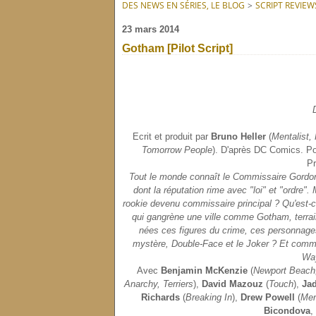
DES NEWS EN SÉRIES, LE BLOG
>
SCRIPT REVIEW
23 mars 2014
Gotham [Pilot Script]
Ecrit et produit par
Bruno Heller
(
Mentalist
Tomorrow People
). D'après DC Comics. Po
Pr
Tout le monde connaît le Commissaire Gordon
dont la réputation rime avec "loi" et "ordre".
rookie devenu commissaire principal ? Qu'est-ce
qui gangrène une ville comme Gotham, terra
nées ces figures du crime, ces personnag
mystère, Double-Face et le Joker ? Et com
Way
Avec
Benjamin McKenzie
(
Newport Beach
Anarchy, Terriers
),
David Mazouz
(
Touch
),
Jad
Richards
(
Breaking In
),
Drew Powell
(
Men
Bicondova
,