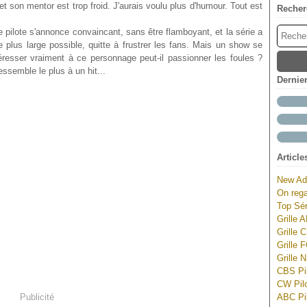
e et son mentor est trop froid. J'aurais voulu plus d'humour. Tout est
Recher
e pilote s'annonce convaincant, sans être flamboyant, et la série a
le plus large possible, quitte à frustrer les fans. Mais un show se
éresser vraiment à ce personnage peut-il passionner les foules ?
ressemble le plus à un hit...
Dernie
Article
New Ad
On rega
Top Sér
Grille 
Grille 
Grille 
Grille 
CBS Pil
CW Pilo
Publicité
ABC Pil