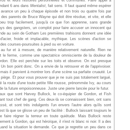
éros et leurs histoires personnelles et communes. Faire appel à
pendant 6 ans dans
Mentalist
, fait sens. Il faut quand même espérer
 avance un peu à chaque épisode et non trois ou quatre fois par
re des parents de Bruce Wayne qui doit être résolue, et vite, et elle
 peu trop facilement, jusqu'à ce que l'on apprenne, sans grande
pays des gangsters, un complot pour faire accuser un innocent qui
nde au sein de Gotham Les premières trahisons donnent une idée
e d'acier, froide et implacable, mythique. Les scènes d'action se
 des courses-poursuites à pied ou en voiture.
au fur et à mesure, de manière relativement naturelle. Rien ne
et le ferme, comme une spectatrice omnisciente de la douleur de
on. Elle est perchée sur les toits et observe. On est presque
 Un bon point donc. On a envie de la retrouver et de l'apprivoiser.
mais il parvient à montrer lors d'une scène sa parfaite cruauté. Le
u piège. Et pour vous prouver que je ne suis pas totalement largué,
é la route d'une toute petite fille rousse, prénommée Ivy, au cours
 de la future empoisonneuse. Juste une pierre lancée pour le futur.
x que sont Harvey Bullock, le co-équipier de Gordon, et Fish
vant tout chef de gang. Ces deux-là se connaissent bien, ont sans
é, et sont très indulgents l'un envers l'autre alors qu'ils sont
 là que se glisse un peu de facilité : Bullock laissant toujours le
 faire régner la terreur en toute quiétude. Mais Bullock reste
ent à Gordon, qui est héroïque, il n'est ni blanc ni noir. Il a des
 quand la situation le demande. Ce que je regrette un peu dans ce