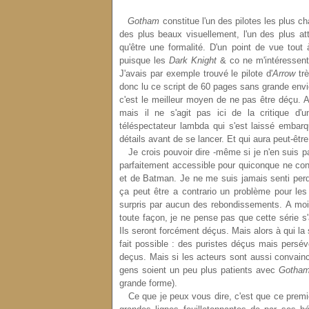
Gotham
constitue l'un des pilotes les plus ch
des plus beaux visuellement, l'un des plus a
qu'être une formalité. D'un point de vue tout 
puisque les
Dark Knight
& co ne m'intéressent
J'avais par exemple trouvé le pilote d'
Arrow
trè
donc lu ce script de 60 pages sans grande envi
c'est le meilleur moyen de ne pas être déçu. 
mais il ne s'agit pas ici de la critique d'
téléspectateur lambda qui s'est laissé embarq
détails avant de se lancer. Et qui aura peut-être
Je crois pouvoir dire -même si je n'en suis pas 
parfaitement accessible pour quiconque ne conn
et de Batman. Je ne me suis jamais senti perd
ça peut être a contrario un problème pour les 
surpris par aucun des rebondissements. A moins
toute façon, je ne pense pas que cette série 
Ils seront forcément déçus. Mais alors à qui la 
fait possible : des puristes déçus mais persé
deçus. Mais si les acteurs sont aussi convainca
gens soient un peu plus patients avec
Gotha
grande forme).
Ce que je peux vous dire, c'est que ce premie