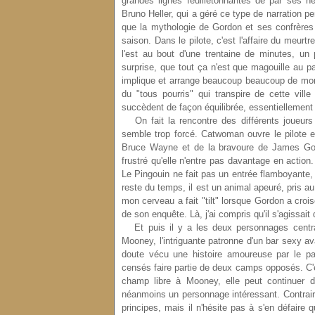
grandes lignes feuilletonnantes de par ses h
Bruno Heller, qui a géré ce type de narration 
que la mythologie de Gordon et ses confrères
saison. Dans le pilote, c'est l'affaire du meurt
l'est au bout d'une trentaine de minutes, un
surprise, que tout ça n'est que magouille au 
implique et arrange beaucoup beaucoup de mo
du "tous pourris" qui transpire de cette vill
succèdent de façon équilibrée, essentiellement
On fait la rencontre des différents joueurs 
semble trop forcé. Catwoman ouvre le pilote 
Bruce Wayne et de la bravoure de James Gord
frustré qu'elle n'entre pas davantage en action.
Le Pingouin ne fait pas un entrée flamboyante, 
reste du temps, il est un animal apeuré, pris a
mon cerveau a fait "tilt" lorsque Gordon a crois
de son enquête. Là, j'ai compris qu'il s'agissait
Et puis il y a les deux personnages centrau
Mooney, l'intriguante patronne d'un bar sexy a
doute vécu une histoire amoureuse par le pass
censés faire partie de deux camps opposés. C'est
champ libre à Mooney, elle peut continuer de
néanmoins un personnage intéressant. Contrairem
principes, mais il n'hésite pas à s'en défaire