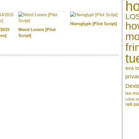
h
LO
ho
Hieroglyph [Pilot Script]
/2015
Weird Loners [Pilot
mo
ons]
Script]
fri
tu
eva l
privat
Dext
lea mi
cobie s
neil pa