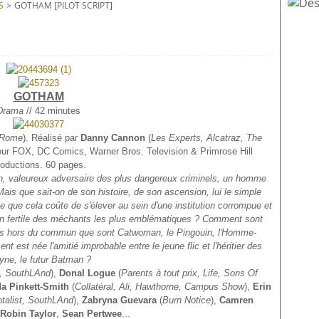
S
>
GOTHAM [PILOT SCRIPT]
GOTHAM
Drama
// 42 minutes
, Rome
). Réalisé par
Danny Cannon
(
Les Experts, Alcatraz, The
ur FOX, DC Comics, Warner Bros. Television & Primrose Hill
oductions. 60 pages.
, valeureux adversaire des plus dangereux criminels, un homme
 Mais que sait-on de son histoire, de son ascension, lui le simple
 que cela coûte de s'élever au sein d'une institution corrompue et
in fertile des méchants les plus emblématiques ? Comment sont
es hors du commun que sont Catwoman, le Pingouin, l'Homme-
ment est née
l'amitié improbable entre le jeune flic et l'héritier des
ne, le futur Batman ?
, SouthLAnd
),
Donal Logue
(
Parents à tout prix, Life, Sons Of
a Pinkett-Smith
(
Collatéral, Ali, Hawthorne, Campus Show
),
Erin
talist, SouthLAnd
),
Zabryna Guevara
(
Burn Notice
),
Camren
Robin Taylor
,
Sean Pertwee
...