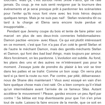
touchant. Mais ça, c'est surtout l'effet Snow Patrol, qui ne rate
jamais. Du coup, je me suis senti revigorer par la tournure des
événements et je serai presque prêt à pardonner les scénaristes
pour l'enfer qu'ils nous font vivre avec les trois héros depuis
quelques temps. Mais je ne suis pas naïf : Stefan reviendra tôt ou
tard à la charge et Elena sera encore toute perdue et
insupportable...
Pendant que Jeremy coupe du bois et tente de faire péter son
marcel -en plus de ses deux-trois conneries hebdomadaires-
Damon pactise -encore- avec Klaus. Ce qui est plutôt intéressant
en ce moment, c'est que l'on n'a pas d'un coté le gentil Stefan et
de l'autre le méchant Damon, mais des gentils-méchants Stefan
et Damon, qui font des
bad bad things
, mais toujours par amour.
Alors forcément, on les pardonne. L'évolution est subtile. Au fond,
les plans des uns et des autres ne m'intéressent pas pour le
moment. J'essaye juste de prendre du plaisir à les voir se tirer
dans les pattes et se trahir. Comme un bon
soap
. On verra plus
tard si ça tient la route ou non. Par contre, par pitié, débarrassez-
nous de Shane dès maintenant ! Vous avez essayé en vain d'en
faire quelque chose mais c'est raté. On a bien compris qu'il n'était
qu'un intermédiaire avant l'arrivée de ce fameux Silas. Autant
accélérer le mouvement !
Please
, gardez encore un peu April par
contre ! Sa bêtise est trop divertissante pour que l'on s'en prive
tout de suite. Laissez-la faire encore de la merde, que ce soit en