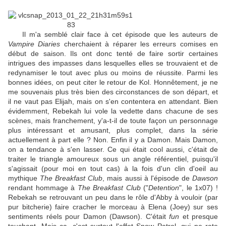
Il m'a semblé clair face à cet épisode que les auteurs de
Vampire Diaries
cherchaient à réparer les erreurs comises en
début de saison. Ils ont donc tenté de faire sortir certaines
intrigues des impasses dans lesquelles elles se trouvaient et de
redynamiser le tout avec plus ou moins de réussite. Parmi les
bonnes idées, on peut citer le retour de Kol. Honnêtement, je ne
me souvenais plus très bien des circonstances de son départ, et
il ne vaut pas Elijah, mais on s'en contentera en attendant. Bien
évidemment, Rebekah lui vole la vedette dans chacune de ses
scènes, mais franchement, y'a-t-il de toute façon un personnage
plus intéressant et amusant, plus complet, dans la série
actuellement à part elle ? Non. Enfin il y a Damon. Mais Damon,
on a tendance à s'en lasser. Ce qui était cool aussi, c'était de
traiter le triangle amoureux sous un angle référentiel, puisqu'il
s'agissait (pour moi en tout cas) à la fois d'un clin d'oeil au
mythique
The Breakfast Club
, mais aussi à l'épisode de
Dawson
rendant hommage à
The Breakfast Club
("
Detention
", le 1x07) !
Rebekah se retrouvant un peu dans le rôle d'Abby à vouloir (par
pur bitcherie) faire cracher le morceau à Elena (Joey) sur ses
sentiments réels pour Damon (Dawson). C'était
fun
et presque