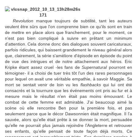
Revolution
manque toujours de subtilité, tant les auteurs
veulent être sûrs que l'on comprenne bien ce qu'ils sont en train
de mettre en place alors que franchement, pour le moment, ce
n'est pas bien compliqué à suivre en prêtant un minimum
d'attention. Cela donne donc des dialogues souvent caricaturaux,
parfois ridicules, qui baissent grandement le niveau général alors
que, clairement, la série s'améliore d'épisode en épisode du point
de vue des intrigues et de notre attachement aux héros. Eric
Kripke étant assez cruel -les fans de
Supernatural
pourront en
témoigner- il a choisi de tuer très tôt l'un des rares personnages
pour lequel on avait une véritable empathie, à savoir Maggie. Sa
mort se sentait venir de loin vu les
flashbacks
qui lui ont été
consacrés et la tournure que les événements ont pris au fur et à
mesure mais le résultat n'en était pas moins émouvant. Le
combat de cette femme est admirable. J'ai beaucoup aimé la
scène où elle rencontre Ben pour la première fois, et pas
seulement parce que le décor Dawsonnien était magnifique. Il l'a
sauvée, alors qu'elle était prête à se donner la mort, persuadée
qu'elle ne pourrait plus jamais rejoindre l'Angleterre et retrouver
ses enfants, qu'elle pensait de toute façon déjà morts. Ce