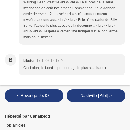
Walking Dead, c'est 24.<br /> <br /> Le succès de la série
m'échappe en celà totalement. Comment peut-elle donner
envie de revenir ? Les scénaristes n'instaurent aucun
mystère, aucune aura.<br /> <br /> Et je n'ose parler de Billy
Burke, l'acteur le plus atroce de la décennie ....<br /> <br />
<br /> <br /> J'espère vivement me tromper sur le long terme
mais pour l'instant ...
B
biketon
17/10/2012 17:46
C'est bien, ils tuent le personnage le plus attachant :(
< Revenge [2x 02]
Nashville [Pilot] >
Hébergé par Canalblog
Top articles