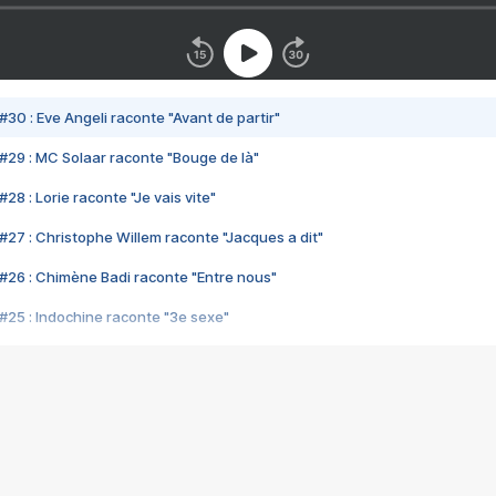
#30 : Eve Angeli raconte "Avant de partir"
#29 : MC Solaar raconte "Bouge de là"
28 : Lorie raconte "Je vais vite"
#27 : Christophe Willem raconte "Jacques a dit"
#26 : Chimène Badi raconte "Entre nous"
#25 : Indochine raconte "3e sexe"
#24 : Zaho raconte "C'est chelou"
#23 : Patrick Bruel raconte "Au café des délices"
#22 : Kyo raconte "Le chemin"
#21 : Nolwenn Leroy raconte "Cassé"