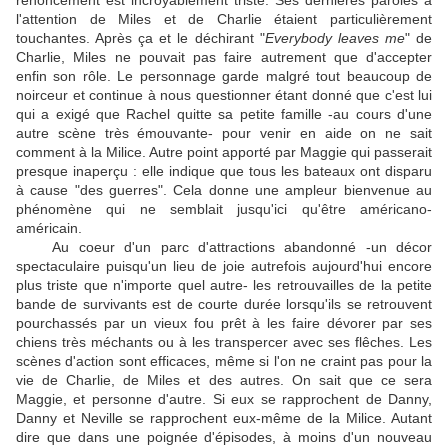
renoncement est incroyablement triste. Ses dernières paroles à
l'attention de Miles et de Charlie étaient particulièrement
touchantes. Après ça et le déchirant "
Everybody leaves me
" de
Charlie, Miles ne pouvait pas faire autrement que d'accepter
enfin son rôle. Le personnage garde malgré tout beaucoup de
noirceur et continue à nous questionner étant donné que c'est lui
qui a exigé que Rachel quitte sa petite famille -au cours d'une
autre scène très émouvante- pour venir en aide on ne sait
comment à la Milice. Autre point apporté par Maggie qui passerait
presque inaperçu : elle indique que tous les bateaux ont disparu
à cause "des guerres". Cela donne une ampleur bienvenue au
phénomène qui ne semblait jusqu'ici qu'être américano-
américain.
Au coeur d'un parc d'attractions abandonné -un décor
spectaculaire puisqu'un lieu de joie autrefois aujourd'hui encore
plus triste que n'importe quel autre- les retrouvailles de la petite
bande de survivants est de courte durée lorsqu'ils se retrouvent
pourchassés par un vieux fou prêt à les faire dévorer par ses
chiens très méchants ou à les transpercer avec ses flêches. Les
scènes d'action sont efficaces, même si l'on ne craint pas pour la
vie de Charlie, de Miles et des autres. On sait que ce sera
Maggie, et personne d'autre. Si eux se rapprochent de Danny,
Danny et Neville se rapprochent eux-même de la Milice. Autant
dire que dans une poignée d'épisodes, à moins d'un nouveau