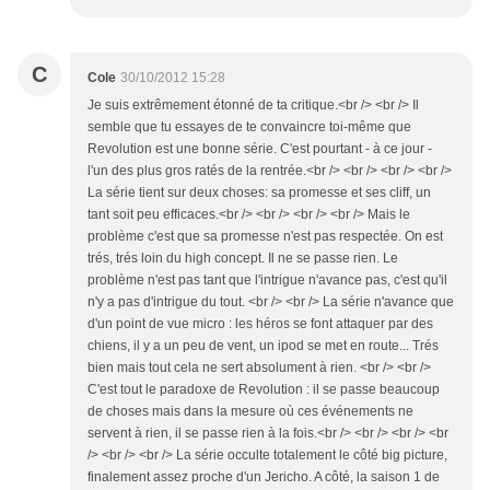
C
Cole
30/10/2012 15:28
Je suis extrêmement étonné de ta critique.<br /> <br /> Il
semble que tu essayes de te convaincre toi-même que
Revolution est une bonne série. C'est pourtant - à ce jour -
l'un des plus gros ratés de la rentrée.<br /> <br /> <br /> <br />
La série tient sur deux choses: sa promesse et ses cliff, un
tant soit peu efficaces.<br /> <br /> <br /> <br /> Mais le
problème c'est que sa promesse n'est pas respectée. On est
trés, trés loin du high concept. Il ne se passe rien. Le
problème n'est pas tant que l'intrigue n'avance pas, c'est qu'il
n'y a pas d'intrigue du tout. <br /> <br /> La série n'avance que
d'un point de vue micro : les héros se font attaquer par des
chiens, il y a un peu de vent, un ipod se met en route... Trés
bien mais tout cela ne sert absolument à rien. <br /> <br />
C'est tout le paradoxe de Revolution : il se passe beaucoup
de choses mais dans la mesure où ces événements ne
servent à rien, il se passe rien à la fois.<br /> <br /> <br /> <br
/> <br /> <br /> La série occulte totalement le côté big picture,
finalement assez proche d'un Jericho. A côté, la saison 1 de