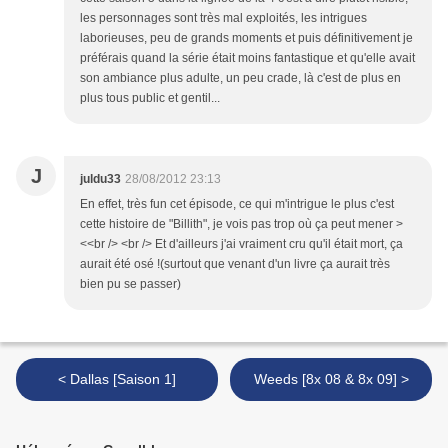
les personnages sont très mal exploités, les intrigues
laborieuses, peu de grands moments et puis définitivement je
préférais quand la série était moins fantastique et qu'elle avait
son ambiance plus adulte, un peu crade, là c'est de plus en
plus tous public et gentil...
J
juldu33
28/08/2012 23:13
En effet, très fun cet épisode, ce qui m'intrigue le plus c'est
cette histoire de "Billith", je vois pas trop où ça peut mener >
<<br /> <br /> Et d'ailleurs j'ai vraiment cru qu'il était mort, ça
aurait été osé !(surtout que venant d'un livre ça aurait très
bien pu se passer)
< Dallas [Saison 1]
Weeds [8x 08 & 8x 09] >