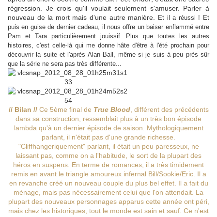
régression. Je crois qu'il voulait seulement s'amuser. Parler à
nouveau de la mort mais d'une autre manière.
Et il a réussi ! Et
puis en guise de dernier cadeau, il nous offre un baiser enflammé entre
Pam et Tara particulièrement jouissif. Plus que toutes les autres
histoires, c'est celle-là qui me donne hâte d'être à l'été prochain pour
découvrir la suite et l'après Alan Ball, même si je suis à peu près sûr
que la série ne sera pas très différente...
// Bilan //
Ce 5ème final de
True Blood
, différent des précédents
dans sa construction, ressemblait plus à un très bon épisode
lambda qu'à un dernier épisode de saison. Mythologiquement
parlant, il n'était pas d'une grande richesse.
"Cliffhangeriquement" parlant, il était un peu paresseux, ne
laissant pas, comme on a l'habitude, le sort de la plupart des
héros en suspens. En terme de romances, il a très timidement
remis en avant le triangle amoureux infernal Bill/Sookie/Eric. Il a
en revanche créé un nouveau couple du plus bel effet. Il a fait du
ménage, mais pas nécessairement celui que l'on attendait. La
plupart des nouveaux personnages apparus cette année ont péri,
mais chez les historiques, tout le monde est sain et sauf. Ce n'est