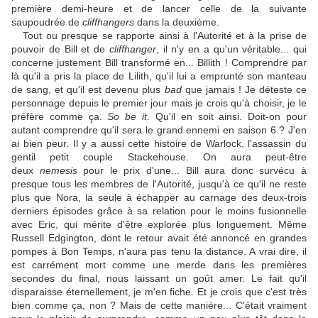
première demi-heure et de lancer celle de la suivante
saupoudrée de
cliffhangers
dans la deuxième.
Tout ou presque se rapporte ainsi à l'Autorité et à la prise de
pouvoir de Bill et de
cliffhanger
, il n'y en a qu'un véritable... qui
concerne justement Bill transformé en... Billith ! Comprendre par
là qu'il a pris la place de Lilith, qu'il lui a emprunté son manteau
de sang, et qu'il est devenu plus
bad
que jamais ! Je déteste ce
personnage depuis le premier jour mais je crois qu'à choisir, je le
préfère comme ça.
So be it
. Qu'il en soit ainsi. Doit-on pour
autant comprendre qu'il sera le grand ennemi en saison 6 ? J'en
ai bien peur. Il y a aussi cette histoire de Warlock, l'assassin du
gentil petit couple Stackehouse. On aura peut-être
deux
nemesis
pour le prix d'une... Bill aura donc survécu à
presque tous les membres de l'Autorité, jusqu'à ce qu'il ne reste
plus que Nora, la seule à échapper au carnage des deux-trois
derniers épisodes grâce à sa relation pour le moins fusionnelle
avec Eric, qui mérite d'être explorée plus longuement. Même
Russell Edgington, dont le retour avait été annoncé en grandes
pompes à Bon Temps, n'aura pas tenu la distance. A vrai dire, il
est carrément mort comme une merde dans les premières
secondes du final, nous laissant un goût amer. Le fait qu'il
disparaisse éternellement, je m'en fiche. Et je crois que c'est très
bien comme ça, non ? Mais de cette manière... C'était vraiment