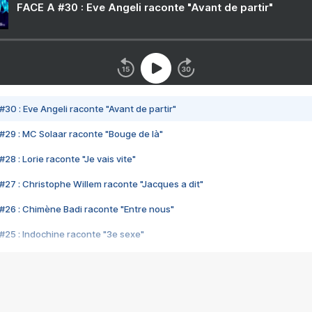
FACE A #30 : Eve Angeli raconte "Avant de partir"
#30 : Eve Angeli raconte "Avant de partir"
#29 : MC Solaar raconte "Bouge de là"
28 : Lorie raconte "Je vais vite"
#27 : Christophe Willem raconte "Jacques a dit"
#26 : Chimène Badi raconte "Entre nous"
#25 : Indochine raconte "3e sexe"
#24 : Zaho raconte "C'est chelou"
#23 : Patrick Bruel raconte "Au café des délices"
#22 : Kyo raconte "Le chemin"