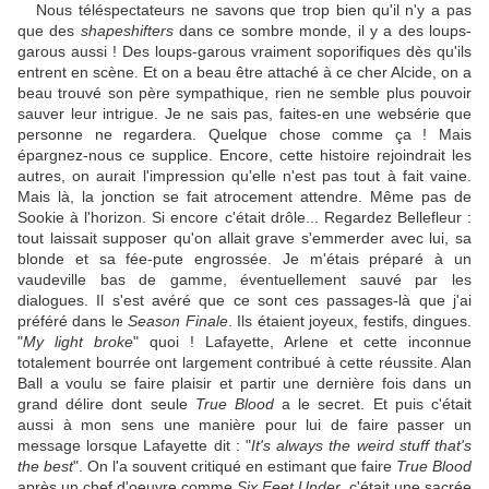
Nous téléspectateurs ne savons que trop bien qu'il n'y a pas
que des
shapeshifters
dans ce sombre monde, il y a des loups-
garous aussi ! Des loups-garous vraiment soporifiques dès qu'ils
entrent en scène. Et on a beau être attaché à ce cher Alcide, on a
beau trouvé son père sympathique, rien ne semble plus pouvoir
sauver leur intrigue. Je ne sais pas, faites-en une websérie que
personne ne regardera. Quelque chose comme ça ! Mais
épargnez-nous ce supplice. Encore, cette histoire rejoindrait les
autres, on aurait l'impression qu'elle n'est pas tout à fait vaine.
Mais là, la jonction se fait atrocement attendre. Même pas de
Sookie à l'horizon. Si encore c'était drôle... Regardez Bellefleur :
tout laissait supposer qu'on allait grave s'emmerder avec lui, sa
blonde et sa fée-pute engrossée. Je m'étais préparé à un
vaudeville bas de gamme, éventuellement sauvé par les
dialogues. Il s'est avéré que ce sont ces passages-là que j'ai
préféré dans le
Season Finale
. Ils étaient joyeux, festifs, dingues.
"
My light broke
" quoi ! Lafayette, Arlene et cette inconnue
totalement bourrée ont largement contribué à cette réussite. Alan
Ball a voulu se faire plaisir et partir une dernière fois dans un
grand délire dont seule
True Blood
a le secret. Et puis c'était
aussi à mon sens une manière pour lui de faire passer un
message lorsque Lafayette dit : "
It's always the weird stuff that's
the best
". On l'a souvent critiqué en estimant que faire
True Blood
après un chef d'oeuvre comme
Six Feet Under
, c'était une sacrée