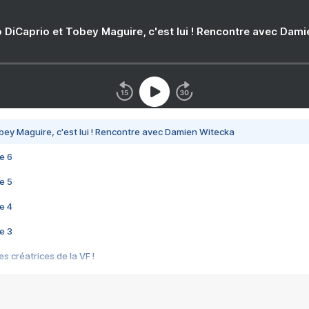
 DiCaprio et Tobey Maguire, c'est lui ! Rencontre avec Dam
bey Maguire, c'est lui ! Rencontre avec Damien Witecka
e 6
e 5
e 4
e 3
s créatrices de la VF !
e 2
e 1