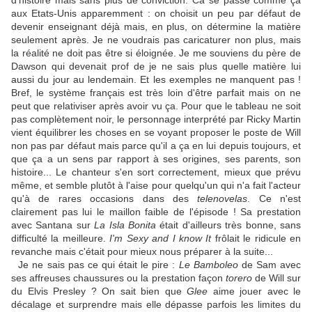
d'histoire mais sans plus de conviction. Ca se passe comme ça
aux Etats-Unis apparemment : on choisit un peu par défaut de
devenir enseignant déjà mais, en plus, on détermine la matière
seulement après. Je ne voudrais pas caricaturer non plus, mais
la réalité ne doit pas être si éloignée. Je me souviens du père de
Dawson qui devenait prof de je ne sais plus quelle matière lui
aussi du jour au lendemain. Et les exemples ne manquent pas !
Bref, le système français est très loin d'être parfait mais on ne
peut que relativiser après avoir vu ça. Pour que le tableau ne soit
pas complètement noir, le personnage interprété par Ricky Martin
vient équilibrer les choses en se voyant proposer le poste de Will
non pas par défaut mais parce qu'il a ça en lui depuis toujours, et
que ça a un sens par rapport à ses origines, ses parents, son
histoire... Le chanteur s'en sort correctement, mieux que prévu
même, et semble plutôt à l'aise pour quelqu'un qui n'a fait l'acteur
qu'à de rares occasions dans des
telenovelas
. Ce n'est
clairement pas lui le maillon faible de l'épisode ! Sa prestation
avec Santana sur
La Isla Bonita
était d'ailleurs très bonne, sans
difficulté la meilleure.
I'm Sexy and I know It
frôlait le ridicule en
revanche mais c'était pour mieux nous préparer à la suite...
Je ne sais pas ce qui était le pire :
Le Bamboleo
de Sam avec
ses affreuses chaussures ou la prestation façon
torero
de Will sur
du Elvis Presley ? On sait bien que
Glee
aime jouer avec le
décalage et surprendre mais elle dépasse parfois les limites du