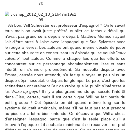
Ah bon, Will Schuester est professeur d'espagnol ? On le savait
tous mais on avait juste préféré oublier ce facheux détail qui
n'avait pas grand sens depuis le départ, Matthew Morrison ayant
l'air d'être aussi à l'aise avec l'espagnol que Sue Sylvester avec
le rouge à lèvres. Les auteurs ont quand même décidé de jouer
sur cette absurdité en construisant un épisode qui se voulait "
muy
caliente
" tout autour. Comme à chaque fois que les efforts se
concentrent sur ce personnage abominablement lisse et sans
intérêt, on s'ennuie profondément. Sa nouvelle dispute avec
Emma, censée nous attendrir, n'a fait que rayer un peu plus un
disque déjà inécoutable depuis longtemps. Le pire, c'est que les
scénaristes ont vraiment l'air de croire que le public s'intéresse à
lui.
Wake up guys
! Il n'y a plus grand monde qui suscite l'intérêt
dans
Glee
, certes, mais il est certain que Will ne fait partie du
petit groupe ! Cet épisode en dit quand même long sur le
système éducatif américain, même s'il ne faut pas tout prendre
au pied de la lettre bien entendu. On découvre que Will a choisi
d'enseigner l'espagnol parce que c'est la seule place qu'il a
trouvé à l'époque et il souhaite maintenant se reconvertir en prof