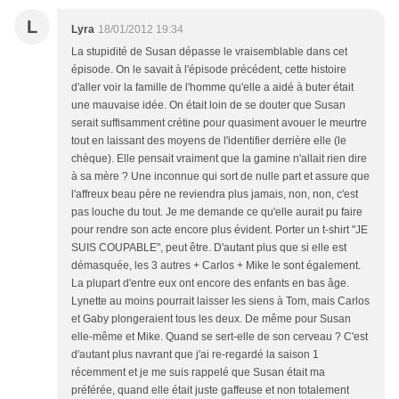
L
Lyra
18/01/2012 19:34
La stupidité de Susan dépasse le vraisemblable dans cet
épisode. On le savait à l'épisode précédent, cette histoire
d'aller voir la famille de l'homme qu'elle a aidé à buter était
une mauvaise idée. On était loin de se douter que Susan
serait suffisamment crétine pour quasiment avouer le meurtre
tout en laissant des moyens de l'identifier derrière elle (le
chèque). Elle pensait vraiment que la gamine n'allait rien dire
à sa mère ? Une inconnue qui sort de nulle part et assure que
l'affreux beau père ne reviendra plus jamais, non, non, c'est
pas louche du tout. Je me demande ce qu'elle aurait pu faire
pour rendre son acte encore plus évident. Porter un t-shirt "JE
SUIS COUPABLE", peut être. D'autant plus que si elle est
démasquée, les 3 autres + Carlos + Mike le sont également.
La plupart d'entre eux ont encore des enfants en bas âge.
Lynette au moins pourrait laisser les siens à Tom, mais Carlos
et Gaby plongeraient tous les deux. De même pour Susan
elle-même et Mike. Quand se sert-elle de son cerveau ? C'est
d'autant plus navrant que j'ai re-regardé la saison 1
récemment et je me suis rappelé que Susan était ma
préférée, quand elle était juste gaffeuse et non totalement