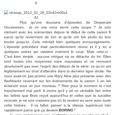
Plus qu'une douzaine d'épisodes de
Desperate
Housewives...
et on ose nous servir cette soupe ? Je suis
clément avec les scénaristes depuis le début de cette saison 8
parce qu'ils reviennent de loin et qu'ils ont fait plutôt du bon
boulot jusqu'ici. Cela méritait bien quelques encouragements.
L'épisode précédent était particulièrement réussi et il y en a
quelques autres qui valaient vraiment le coup. Mais celui-ci...
C'est bien simple : aucune intrigue ne se détache du lot. Elles
sont toutes très moyennes voire mauvaises et ne renouent
absolument pas avec l'esprit des débuts de la série, ce qu'on est
légitimement en droit d'attendre dans la dernière ligne droite. Ne
nous avait-on pas promis une Mary Alice plus présente avec des
flashbacks
revenant sur les événements de la saison 1 en les
éclairant sous un jour nouveau ? Rien pour le moment et c'est
franchement mal parti. A moins qu'il y ait un véritable lien entre
les lettres que Bree reçoit aujourd'hui et celles que la suicidée
recevait, je ne vois vraiment pas où ils veulent en venir avec toute
cette histoire... Il va falloir passer à la vitesse supérieure très
rapidement parce que ça devient
BORING
!