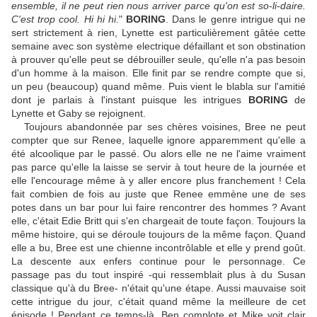
ensemble, il ne peut rien nous arriver parce qu'on est so-li-daire.
C'est trop cool. Hi hi hi.
"
BORING
. Dans le genre intrigue qui ne
sert strictement à rien, Lynette est particulièrement gâtée cette
semaine avec son système electrique défaillant et son obstination
à prouver qu'elle peut se débrouiller seule, qu'elle n'a pas besoin
d'un homme à la maison. Elle finit par se rendre compte que si,
un peu (beaucoup) quand même. Puis vient le blabla sur l'amitié
dont je parlais à l'instant puisque les intrigues
BORING
de
Lynette et Gaby se rejoignent.
Toujours abandonnée par ses chères voisines, Bree ne peut
compter que sur Renee, laquelle ignore apparemment qu'elle a
été alcoolique par le passé. Ou alors elle ne ne l'aime vraiment
pas parce qu'elle la laisse se servir à tout heure de la journée et
elle l'encourage même à y aller encore plus franchement ! Cela
fait combien de fois au juste que Renee emmène une de ses
potes dans un bar pour lui faire rencontrer des hommes ? Avant
elle, c'était Edie Britt qui s'en chargeait de toute façon. Toujours la
même histoire, qui se déroule toujours de la même façon. Quand
elle a bu, Bree est une chienne incontrôlable et elle y prend goût.
La descente aux enfers continue pour le personnage. Ce
passage pas du tout inspiré -qui ressemblait plus à du Susan
classique qu'à du Bree- n'était qu'une étape. Aussi mauvaise soit
cette intrigue du jour, c'était quand même la meilleure de cet
épisode ! Pendant ce temps-là, Ben complote et Mike voit clair