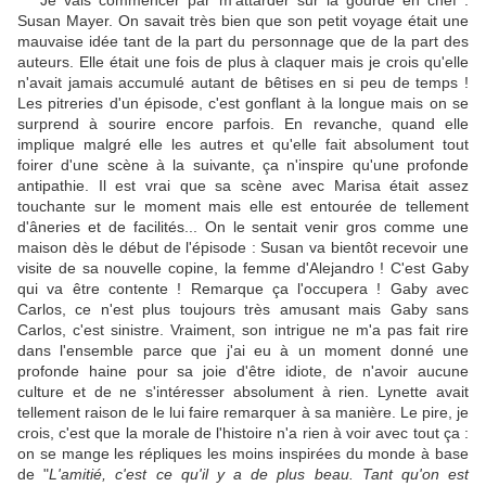
Je vais commencer par m'attarder sur la gourde en chef :
Susan Mayer. On savait très bien que son petit voyage était une
mauvaise idée tant de la part du personnage que de la part des
auteurs. Elle était une fois de plus à claquer mais je crois qu'elle
n'avait jamais accumulé autant de bêtises en si peu de temps !
Les pitreries d'un épisode, c'est gonflant à la longue mais on se
surprend à sourire encore parfois. En revanche, quand elle
implique malgré elle les autres et qu'elle fait absolument tout
foirer d'une scène à la suivante, ça n'inspire qu'une profonde
antipathie. Il est vrai que sa scène avec Marisa était assez
touchante sur le moment mais elle est entourée de tellement
d'âneries et de facilités... On le sentait venir gros comme une
maison dès le début de l'épisode : Susan va bientôt recevoir une
visite de sa nouvelle copine, la femme d'Alejandro ! C'est Gaby
qui va être contente ! Remarque ça l'occupera ! Gaby avec
Carlos, ce n'est plus toujours très amusant mais Gaby sans
Carlos, c'est sinistre. Vraiment, son intrigue ne m'a pas fait rire
dans l'ensemble parce que j'ai eu à un moment donné une
profonde haine pour sa joie d'être idiote, de n'avoir aucune
culture et de ne s'intéresser absolument à rien. Lynette avait
tellement raison de le lui faire remarquer à sa manière. Le pire, je
crois, c'est que la morale de l'histoire n'a rien à voir avec tout ça :
on se mange les répliques les moins inspirées du monde à base
de "
L'amitié, c'est ce qu'il y a de plus beau. Tant qu'on est