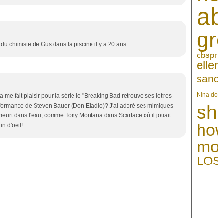
a
gr
du chimiste de Gus dans la piscine il y a 20 ans.
cbs
pr
ell
sand
Nina do
a me fait plaisir pour la série le "Breaking Bad retrouve ses lettres
sh
rformance de Steven Bauer (Don Eladio)? J'ai adoré ses mimiques
l meurt dans l'eau, comme Tony Montana dans Scarface où il jouait
ho
in d'oeil!
mo
LO