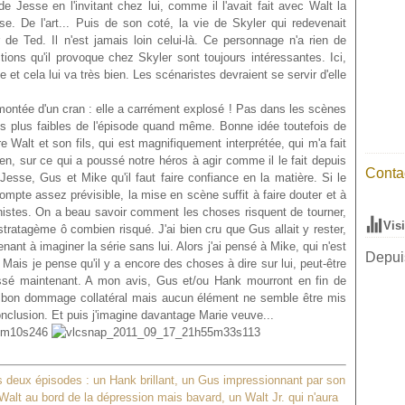
 Jesse en l'invitant chez lui, comme il l'avait fait avec Walt la
se. De l'art... Puis de son coté, la vie de Skyler qui redevenait
 de Ted. Il n'est jamais loin celui-là. Ce personnage n'a rien de
ions qu'il provoque chez Skyler sont toujours intéressantes. Ici,
 et cela lui va très bien. Les scénaristes devraient se servir d'elle
 montée d'un cran : elle a carrément explosé ! Pas dans les scènes
es plus faibles de l'épisode quand même. Bonne idée toutefois de
 Walt et son fils, qui est magnifiquement interprétée, qui m'a fait
en, sur ce qui a poussé notre héros à agir comme il le fait depuis
Contac
Jesse, Gus et Mike qu'il faut faire confiance en la matière. Si le
mpte assez prévisible, la mise en scène suffit à faire douter et à
istes. On a beau savoir comment les choses risquent de tourner,
Vis
e stratagème ô combien risqué. J'ai bien cru que Gus allait y rester,
nt à imaginer la série sans lui. Alors j'ai pensé à Mike, qui n'est
Depuis
ais je pense qu'il y a encore des choses à dire sur lui, peut-être
sé maintenant. A mon avis, Gus et/ou Hank mourront en fin de
un bon dommage collatéral mais aucun élément ne semble être mis
onclusion. Et puis j'imagine davantage Marie veuve...
 deux épisodes : un Hank brillant, un Gus impressionnant par son
 Walt au bord de la dépression mais bavard, un Walt Jr. qui n'aura