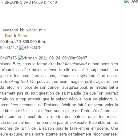
>
BREAKING BAD [4X 09 & 4X 10]
Bug
//
Salud
00 tlsp. // 1 800 000 tlsp.
//
pisode
Bug
, sous la forme d'un bref
flashforward
à mon sens bien
'aurait pas été moins intense si elle avait été surprenante, au
appeler les premières saisons, lorsque ce système était quasi-
de
Breaking Bad
. On pouvait très bien imaginer qu'il s'agissait non
u retour en force de son cancer. Jusqu'au bout, je m'étais fait à
 finalement pas du tout question de sa maladie (ce que l'on pourrait
 mais on a trop attendu que la saison décolle pour se plaindre !).
es premières secondes de l'épisode, Walt se fait à nouveau voler la
te titre- par Gus, il est même sur la piste de l'entrepôt désormais.
tente comme il peut de lui mettre des bâtons dans les roues.
e de se calmer, il ne bronche pas et s'exécute. Il semble en fait
proches de la fin de la saison pour le faire entrer en scène. Une
illeure excuse, mais notre attente sera certainement récompensée.