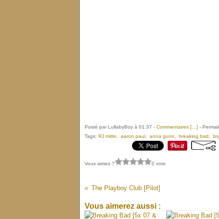
Posté par LullabyBoy à 01:37 -
Commentaires [
…
]
- Permali
Tags:
RJ mitte
,
aaron paul
,
anna gunn
,
breaking bad
,
br
Vous aimez ?
0 vote
The Playboy Club [Pilot]
Vous aimerez aussi :