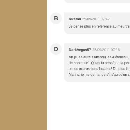
B
biketon
25/09/2011 07:42
Je pense plus en référence au meurtre 
D
DarkVegas57
25/09/2011 07:16
Ah je les aurais attendu les 4 étoiles! Ç
de noblesse"! Qu'as tu pensé de la pe
et ses expressions faciales! De plus i
Manny, je me demande s'il s'agit d'un cl