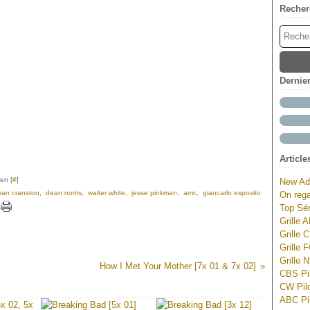
Recher
Dernie
Article
en [
#
]
New Ad
yan cranston
,
dean norris
,
walter white
,
jesse pinkman
,
amc
,
giancarlo esposito
On rega
Top Sér
Grille 
Grille 
Grille 
Grille 
How I Met Your Mother [7x 01 & 7x 02]
CBS Pil
CW Pilo
ABC Pil