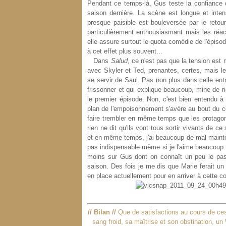
Pendant ce temps-là, Gus teste la confiance de
saison dernière. La scène est longue et inten
presque paisible est bouleversée par le retour
particulièrement enthousiasmant mais les réact
elle assure surtout le quota comédie de l'épisode
à cet effet plus souvent...
Dans
Salud
, ce n'est pas que la tension est
avec Skyler et Ted, prenantes, certes, mais l
se servir de Saul. Pas non plus dans celle entre
frissonner et qui explique beaucoup, mine de ri
le premier épisode. Non, c'est bien entendu à 
plan de l'empoisonnement s'avère au bout du co
faire trembler en même temps que les protagon
rien ne dit qu'ils vont tous sortir vivants de c
et en même temps, j'ai beaucoup de mal maintena
pas indispensable même si je l'aime beaucoup. M
moins sur Gus dont on connaît un peu le pas
saison. Des fois je me dis que Marie ferait 
en place actuellement pour en arriver à cette c
// Bilan //
Que de satisfactions au cours de ces
sang froid, sa maîtrise et son obstination, un