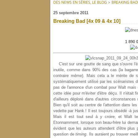
DES NEWS EN SÉRIES, LE BLOG
>
BREAKING BAD
25 septembre 2011
Breaking Bad [4x 09 & 4x 10]
1 890 0
C'est sur une goutte de sang que s'ouvre l'é
inutile, comme dans 90% des cas (la bagarre n
contraire même). Mais cela a le mérite de r
systématiquement utilisé par les scénaristes 
pas de l'annonce d'un combat pour Walt mais d
cette idée pour m'éviter d'être déçu. Il n'était
d'ailleurs déploré dans d'autres circonstances
Bien qu'il soit au centre de l'attention dans l
vedette par Hank ! Il est toujours obsédé -à jus
Mais il est tout seul à y croire, et Walt 
Etonnamment, lorsque son beau-frère lui demand
évident que les auteurs attendent d'être plus 
question de
timing
. Ils auraient pu trouver me