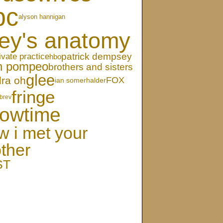
bc
alyson hannigan
ey's anatomy
patrick dempsey
ivate practice
hbo
en pompeo
brothers and sisters
glee
ra oh
FOX
ian somerhalder
fringe
brev
owtime
w i met your
ther
ST