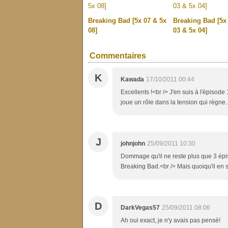
Breaking Bad [5x 07 & 5x
Breaking Bad [5x 
08]
03 & 5x 04]
Commentaires
K
Kawada
17/10/2011 00:44
Excellents !<br /> J'en suis à l'épisode
joue un rôle dans la tension qui règne.
J
johnjohn
25/09/2011 10:30
Dommage qu'il ne reste plus que 3 épis
Breaking Bad.<br /> Mais quoiqu'il en 
D
DarkVegas57
25/09/2011 08:06
Ah oui exact, je n'y avais pas pensé!