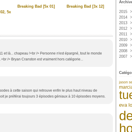
Archiv
Breaking Bad [5x 01]
Breaking Bad [3x 12]
2015
02, 5x
2014
Janv
2013
Sep
2012
Mai
Déc
2011
Avri
Nov
Déc
2010
Mar
Oct
Nov
Déc
2009
Févr
Sep
Oct
Nov
Déc
2008
Janv
Aoû
Sep
Oct
Nov
Déc
 11 et là... chapeau !<br /> Personne n'est épargné, tout le monde
2007
Juil
Aoû
Sep
Oct
Nov
Déc
..<br /> Bryan Cranston est vraiment hors catégorie...
Juin
Juil
Aoû
Sep
Oct
Nov
Déc
Mai
Juin
Juil
Aoû
Sep
Oct
Nov
Catégo
Avri
Mai
Juin
Juil
Aoû
Sep
Oct
Mar
Avri
Mai
Juin
Juil
Aoû
Sep
jason s
Févr
Mar
Avri
Mai
Juin
Juil
Aoû
marci
Janv
Févr
Mar
Avri
Mai
Juin
Juil
odes à cette saison qui retrouve enfin le plus haut niveau de
tu
Janv
Févr
Mar
Avri
Mai
Juin
soit je préférai toujours 3 épisodes géniaux à 10 épisodes moyens.
Janv
Févr
Mar
Avri
eva l
Janv
Févr
Mar
de
Janv
Févr
Janv
h