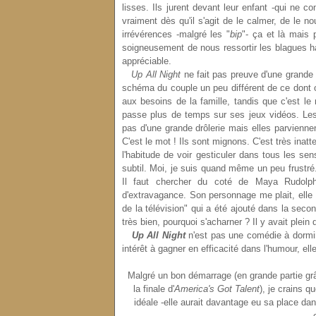
lisses. Ils jurent devant leur enfant -qui ne 
vraiment dès qu'il s'agit de le calmer, de le 
irrévérences -malgré les "
bip
"- ça et là mais 
soigneusement de nous ressortir les blagues ha
appréciable.
Up All Night
ne fait pas preuve d'une grande
schéma du couple un peu différent de ce dont on 
aux besoins de la famille, tandis que c'est le
passe plus de temps sur ses jeux vidéos. Les 
pas d'une grande drôlerie mais elles parviennen
C'est le mot ! Ils sont mignons. C'est très inatt
l'habitude de voir gesticuler dans tous les sen
subtil. Moi, je suis quand même un peu frustré. 
Il faut chercher du coté de Maya Rudolph
d'extravagance. Son personnage me plait, elle
de la télévision" qui a été ajouté dans la seco
très bien, pourquoi s'acharner ? Il y avait plein
Up All Night
n'est pas
une comédie à dormir 
intérêt à gagner en efficacité dans l'humour, el
Malgré un bon démarrage (en grande partie grâce
la finale d'
America's Got Talent
)
, je crains q
idéale -elle aurait davantage eu sa place dan