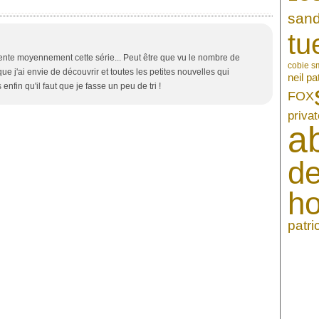
sand
tu
ente moyennement cette série... Peut être que vu le nombre de
cobie s
ue j'ai envie de découvrir et toutes les petites nouvelles qui
neil pa
fin qu'il faut que je fasse un peu de tri !
FOX
privat
a
de
h
patr