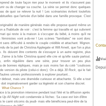
comprend de toute façon rien pour le moment- et ils n'assurent pas
nourrir ou de changer sa couche. La série se permet donc quelques
pas de quoi se relever la nuit ! Les scénaristes évitent toutefois
bituelles que l'arrivée d'un bébé dans une famille provoque. C'est
 originalité de manière générale mais elle propose quand même un
a l'habitude de voir : c'est la femme qui travaille et qui subvient
 mari qui reste à la maison à s'occuper du bébé, à moins qu'il ne
féministes vont a-do-rer ! Les scènes "familiales" ne sont donc
t sans difficulté à rendre le couple crédible et attachant. Mignon.
Contac
endu de la part de Christina Applegate et Will Arnett, que l'on a plus
s. Ils doivent être contents de s'essayer à un autre registre, plus
J'aime à la folie Christina quand elle crie et qu'elle saute partout.
Vis
, enfin régulière dans une série, pour trouver un peu plus
 a de bonnes répliques, mais je suis moins fan du coté "coulisses
Depuis
nde version du pilote (celui-ci donc). On a déjà
30 Rock
, qui le fait
 d'autres univers professionnels à explorer pourtant...
debout, mais une dramédie curieuse et attachante. Si elle a tout
le doit impérativement garder sa légéreté et son charme discret.
What Chance ?
 à la promotion intensive pendant tout l'été et la diffusion après
ue
Up
All Night
soit condamnée à l'échec. Sa case est loin d'être
s le carré sitcoms du jeudi- mais elle bénéficiera peut-être de la
clémence de NBC...