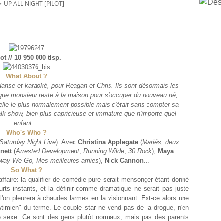
>
UP ALL NIGHT [PILOT]
lot // 10 950 000 tlsp.
What About ?
 danse et karaoké, pour Reagan et Chris. Ils sont désormais les
 que monsieur reste à la maison pour s'occuper du nouveau né,
le le plus normalement possible mais c'était sans compter sa
alk show, bien plus capricieuse et immature que n'importe quel
enfant...
Who's Who ?
Saturday Night Live
). Avec
Christina Applegate
(
Mariés, deux
nett
(
Arrested Development
,
Running Wilde
,
30 Rock
),
Maya
Away We Go, Mes meilleures amies
),
Nick Cannon
...
So What ?
ffaire:
la qualifier de comédie pure serait mensonger étant donné
urts instants, et la définir comme dramatique ne serait pas juste
 l'on pleurera à chaudes larmes en la visionnant. Est-ce alors une
imien" du terme. Le couple star ne vend pas de la drogue, n'en
le sexe. Ce sont des gens plutôt normaux, mais pas des parents