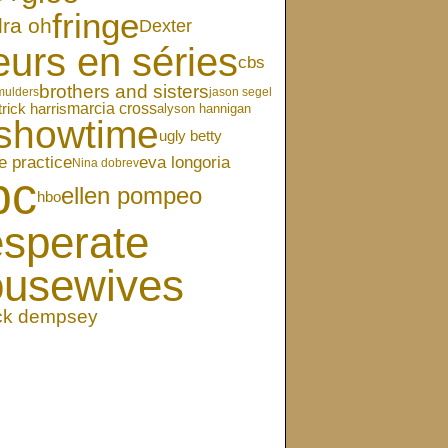
fringe
ra oh
Dexter
eurs en séries
cbs
brothers and sisters
mulders
jason segel
marcia cross
trick harris
alyson hannigan
showtime
ugly betty
eva longoria
e practice
Nina dobrev
bc
ellen pompeo
hbo
sperate
ousewives
ick dempsey