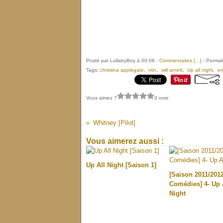
Posté par LullabyBoy à 00:08 -
Commentaires [
…
]
- Permali
Tags:
christina applegate
,
nbc
,
will arnett
,
Up all night
,
em
Vous aimez ?
0 vote
Whitney [Pilot]
Vous aimerez aussi :
Up All Night [Saison 1]
[Saison 2011/2012
Comédies] 4- Up 
Night