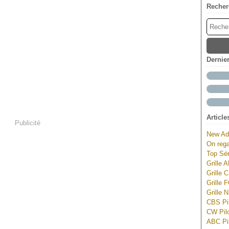
Recher
Dernie
Article
Publicité
New Ad
On rega
Top Sér
Grille 
Grille 
Grille 
Grille 
CBS Pil
CW Pilo
ABC Pil