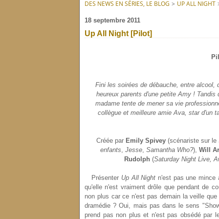
DES NEWS EN SÉRIES, LE BLOG
>
UP ALL NIGHT
18 septembre 2011
Up All Night [Pilot]
Pi
Fini les soirées de débauche, entre alcool,
heureux parents d'une petite Amy ! Tandis
madame tente de mener sa vie professionnel
collègue et meilleure amie Ava, star d'un t
Créée par
Emily Spivey
(scénariste sur le
enfants
,
Jesse
,
Samantha Who?
),
Will Ar
Rudolph
(
Saturday Night Live, 
Présenter
Up All Night
n'est pas une mince a
qu'elle n'est vraiment drôle que pendant de co
non plus car ce n'est pas demain la veille que
dramédie ? Oui, mais pas dans le sens "Showt
prend pas non plus et n'est pas obsédé par 