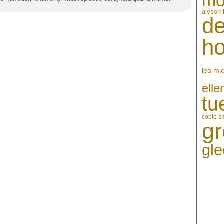
mo
alyson 
de
h
lea mi
ell
tu
cobie s
gr
gle