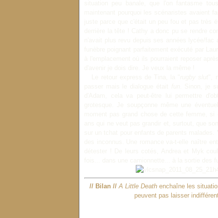
situation peu banale, que l'on fantasme to
maintenant pourquoi les scénaristes avaient fa
juste parce que c'était un peu fou et pas très é
derrière la tête ! Cathy a donc pu se rendre co
n'avait plus revu depuis ses années lycée/fac a
funèbre poignant parfaitement exécuté par Laur
à l'emplacement où ils pourraient reposer après 
d'avenir je dois dire. Je veux la même !
Le retour express de Tina, la "
rugby slut
", 
passer mais le dialogue était
fun
. Sinon, je 
d'Adam, cela va peut-être lui permettre d'ob
grotesque. Je soupçonne même une éventuel
moment pas grand chose de cette femme, si ce
ans qui ne veut pas grandir et, surtout, que so
sur un tchat pour enfants de parents malades. 
des inconnus. Une romance va-t-elle naître ent
détester ! De leurs cotés, Andrea et Myk coul
fois... dans une camionnette... à la sortie des f
// Bilan //
A Little Death
enchaîne les situati
peuvent pas laisser indifférent