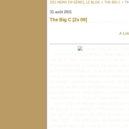
DES NEWS EN SÉRIES, LE BLOG
>
THE BIG C
>
TH
31 août 2011
The Big C [2x 09]
A Lit
Comme la semaine dernière, j'étais à deux doi
The Big C
. Mais, comme la semaine dernière, i
(momentanément) de Lee est une chose -une tri
de même avec Rebecca, ça je ne peux pas l'acc
que la série était déjà parfaite avant qu'elle n
un épisode seulement l'histoire d'amour de Sea
voudrais pas être trop dramatique non plus, je
pas avant la fin de cette saison, ce sera dans
vont-ils faire de lui ? Il avait si bien évolué...
Y-a-t-il vraiment des gens quelque part sur c
(et qui font du morphing sur Photoshop pour v
Des gens qui plantent des arbres à cette occa
toute façon, l'idée était aussi dérangeante q
principales autour de la vie et de la mort, car