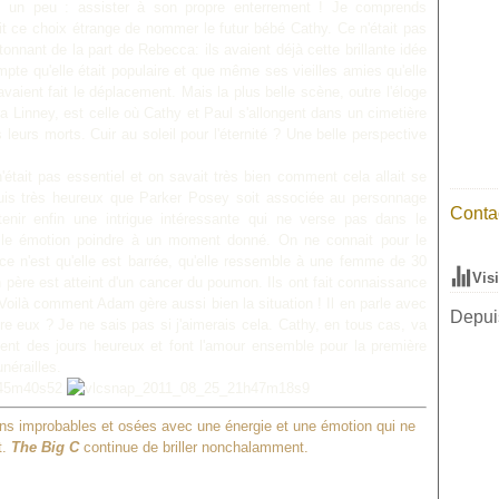
us un peu : assister à son propre enterrement ! Je comprends
it ce choix étrange de nommer le futur bébé Cathy. Ce n'était pas
tonnant de la part de Rebecca: ils avaient déjà cette brillante idée
mpte qu'elle était populaire et que même ses vieilles amies qu'elle
vaient fait le déplacement. Mais la plus belle scène, outre l'éloge
a Linney, est celle où Cathy et Paul s'allongent dans un cimetière
leurs morts. Cuir au soleil pour l'éternité ? Une belle perspective
n'était pas essentiel et on savait très bien comment cela allait se
suis très heureux que Parker Posey soit associée au personnage
Contac
tenir enfin une intrigue intéressante qui ne verse pas dans le
le émotion poindre à un moment donné. On ne connait pour le
 n'est qu'elle est barrée, qu'elle ressemble à une femme de 30
Vis
n père est atteint d'un cancer du poumon. Ils ont fait connaissance
Voilà comment Adam gère aussi bien la situation ! Il en parle avec
Depuis
re eux ? Je ne sais pas si j'aimerais cela. Cathy, en tous cas, va
ent des jours heureux et font l'amour ensemble pour la première
unérailles.
ons improbables et osées avec une énergie et une émotion qui ne
.
The Big C
continue de briller nonchalamment.