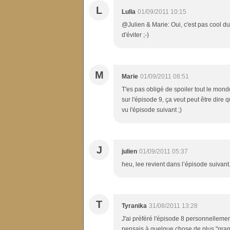
L
Lulla
01/09/2011 10:15
@Julien & Marie: Oui, c'est pas cool du 
d'éviter ;-)
M
Marie
01/09/2011 08:51
T'es pas obligé de spoiler tout le monde 
sur l'épisode 9, ça veut peut être dire qu
vu l'épisode suivant ;)
J
julien
01/09/2011 05:37
heu, lee revient dans l’épisode suivant
T
Tyranika
31/08/2011 13:28
J'ai préféré l'épisode 8 personnellement.
pensais à quelque chose de plus "gra