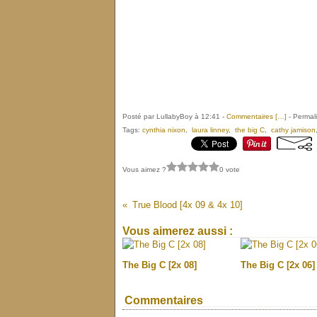
Posté par LullabyBoy à 12:41 -
Commentaires [
…
]
- Permali
Tags:
cynthia nixon
,
laura linney
,
the big C
,
cathy jamison
Vous aimez ?
0 vote
True Blood [4x 09 & 4x 10]
Vous aimerez aussi :
The Big C [2x 08]
The Big C [2x 06]
Commentaires