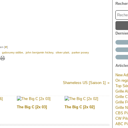
Recher
Dernie
en [
#
]
,
gabourey sidibe
,
john benjamin hickey
,
oliver platt
,
parker posey
Article
New Ad
On rega
Shameless US [Saison 1]
Top Sér
Grille 
Grille 
Grille 
The Big C [2x 03]
The Big C [2x 02]
Grille 
CBS Pil
CW Pilo
ABC Pil