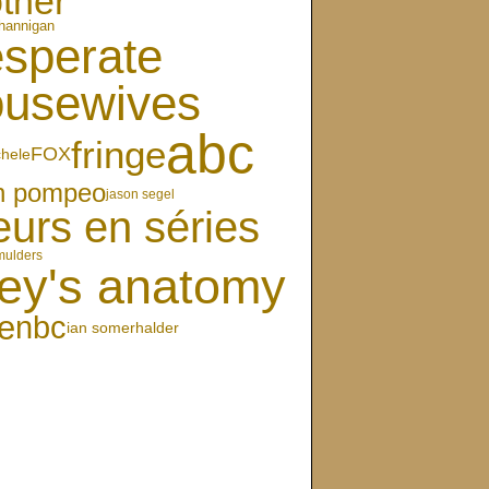
ther
hannigan
sperate
ousewives
abc
fringe
FOX
chele
en pompeo
jason segel
eurs en séries
mulders
ey's anatomy
e
nbc
ian somerhalder