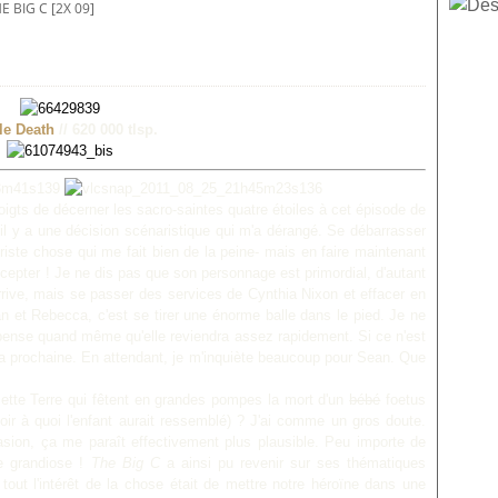
E BIG C [2X 09]
tle Death
// 620 000 tlsp.
gts de décerner les sacro-saintes quatre étoiles à cet épisode de
l y a une décision scénaristique qui m'a dérangé. Se débarrasser
ste chose qui me fait bien de la peine- mais en faire maintenant
epter ! Je ne dis pas que son personnage est primordial, d'autant
'arrive, mais se passer des services de Cynthia Nixon et effacer en
n et Rebecca, c'est se tirer une énorme balle dans le pied. Je ne
 pense quand même qu'elle reviendra assez rapidement. Si ce n'est
 la prochaine. En attendant, je m'inquiète beaucoup pour Sean. Que
ette Terre qui fêtent en grandes pompes la mort d'un
bébé
foetus
oir à quoi l'enfant aurait ressemblé) ? J'ai comme un gros doute.
sion, ça me paraît effectivement plus plausible. Peu importe de
ue grandiose !
The Big C
a ainsi pu revenir sur ses thématiques
 tout l'intérêt de la chose était de mettre notre héroïne dans une