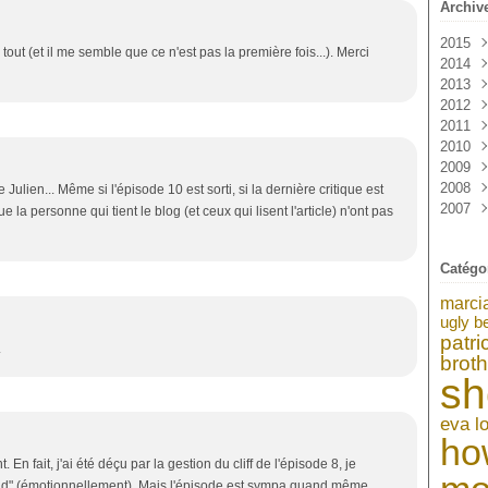
Archiv
2015
tout (et il me semble que ce n'est pas la première fois...). Merci
2014
Janv
2013
Sep
2012
Mai
Déc
2011
Avri
Nov
Déc
2010
Mar
Oct
Nov
Déc
2009
Févr
Sep
Oct
Nov
Déc
2008
Janv
Aoû
Sep
Oct
Nov
Déc
Julien... Même si l'épisode 10 est sorti, si la dernière critique est
2007
Juil
Aoû
Sep
Oct
Nov
Déc
e la personne qui tient le blog (et ceux qui lisent l'article) n'ont pas
Juin
Juil
Aoû
Sep
Oct
Nov
Déc
Mai
Juin
Juil
Aoû
Sep
Oct
Nov
Catégo
Avri
Mai
Juin
Juil
Aoû
Sep
Oct
Mar
Avri
Mai
Juin
Juil
Aoû
Sep
marci
Févr
Mar
Avri
Mai
Juin
Juil
Aoû
ugly b
Janv
Févr
Mar
Avri
Mai
Juin
Juil
patr
.
Janv
Févr
Mar
Avri
Mai
Juin
broth
Janv
Févr
Mar
Avri
sh
Janv
Févr
Mar
Janv
Févr
eva l
Janv
ho
 En fait, j'ai été déçu par la gestion du cliff de l'épisode 8, je
nd" (émotionnellement). Mais l'épisode est sympa quand même.