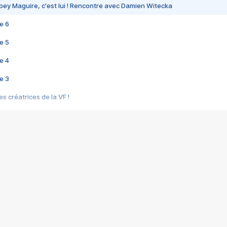
bey Maguire, c'est lui ! Rencontre avec Damien Witecka
e 6
e 5
e 4
e 3
s créatrices de la VF !
e 2
e 1
e Mektoub My Love arrive enfin ! Rencontre avec Shaïn Boumedine et Sal
i : après Toni en famille
elle réalise le bouleversant Dites lui que je l'aime
ais ! Rencontre autour de Vie privée de Rebecca Zlotowski
 de Marguerite, Grave... Rencontre avec Ella Rumpf