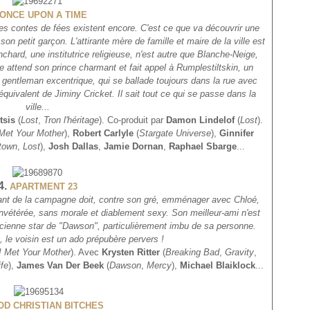
ONCE UPON A TIME
les contes de fées existent encore. C'est ce que va découvrir une
petit garçon. L'attirante mère de famille et maire de la ville est
hard, une institutrice religieuse, n'est autre que Blanche-Neige,
lle attend son prince charmant et fait appel
à Rumplestiltskin, un
n gentleman excentrique, qui se ballade toujours dans la rue avec
équivalent de Jiminy Cricket. Il sait tout ce qui se passe dans la
ville...
tsis
(
Lost
,
Tron l'héritage
). Co-produit par
Damon Lindelof
(
Lost
).
Met Your Mother
),
Robert Carlyle
(
Stargate Universe
),
Ginnifer
town
,
Lost
),
Josh Dallas
,
Jamie Dornan
,
Raphael Sbarge
...
4.
APARTMENT 23
enant de la campagne doit, contre son gré, emménager avec Chloé,
invétérée, sans morale et diablement sexy. Son meilleur-ami n'est
ncienne star de "Dawson", particulièrement imbu de sa personne.
, le voisin est un ado prépubère pervers !
I Met Your Mother
). Avec
Krysten Ritter
(
Breaking Bad
,
Gravity
,
fe
),
James Van Der Beek
(
Dawson
,
Mercy
),
Michael Blaiklock
...
D CHRISTIAN BITCHES