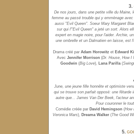
3.
De nos jours, dans une petite ville du Maine, 
femme au passé trouble qui y emmènage avec son 
aussi "Evil Queen". Soeur Mary Margaret Blanc
sur qui l'"Evil Queen" a jeté un sort. Alors e
expert en magie noire, pour l'aider. Archie, u
une ombrelle et un Dalmatien en laisse, est l'
Drama créé par
Adam Horowitz
et
Edward Ki
Avec
Jennifer Morrison
(
Dr. House
,
How I 
Goodwin
(
Big Love
),
Lana Parilla
(
Swing
June, une jeune fille honnête et optimiste v
qui se trouve son parfait opposé: une fêtarde 
autre que... James Van Der Beek, l'acteur a
Pour couronner le tout
Comédie créée par
David Hemingson
(
How 
Veronica Mars
),
Dreama Walker
(
The Good Wi
5.
GOO