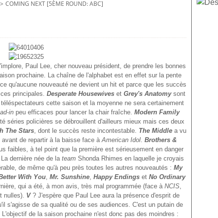
>
COMING NEXT [5ÈME ROUND: ABC]
t'implore, Paul Lee, cher nouveau président, de prendre les bonnes
saison prochaine. La chaîne de l'alphabet est en effet sur la pente
rce qu'aucune nouveauté ne devient un hit et parce que les succès
rices principales.
Desperate Housewives
et
Grey's Anatomy
sont
 téléspectateurs cette saison et la moyenne ne sera certainement
ead-in
peu efficaces pour lancer la chair fraîche.
Modern Family
é séries policières se débrouillent d'ailleurs mieux mais ces deux
h The Stars
, dont le succès reste incontestable.
The Middle
a vu
avant de repartir à la baisse face à
American Idol
.
Brothers &
us faibles, à tel point que la première est sérieusement en danger
) La dernière née de la
team
Shonda Rhimes en laquelle je croyais
dérable, de même qu'à peu près toutes les autres nouveautés :
My
Better With You
,
Mr. Sunshine
,
Happy Endings
et
No Ordinary
rnière, qui a été, à mon avis, très mal programmée (face à
NCIS
,
 nulles).
V
? J'espère que Paul Lee aura la présence d'esprit de
u'il s'agisse de sa qualité ou de ses audiences. C'est un putain de
!!! L'objectif de la saison prochaine n'est donc pas des moindres :