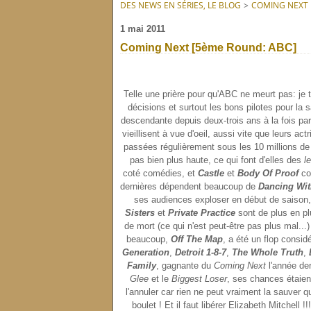
DES NEWS EN SÉRIES, LE BLOG
>
COMING NEXT
1 mai 2011
Coming Next [5ème Round: ABC]
Telle une prière pour qu'ABC ne meurt pas: je 
décisions et surtout les bons pilotes pour la 
descendante depuis deux-trois ans à la fois pa
vieillisent à vue d'oeil, aussi vite que leurs act
passées régulièrement sous les 10 millions de
pas bien plus haute, ce qui font d'elles des
l
coté comédies, et
Castle
et
Body Of Proof
cot
dernières dépendent beaucoup de
Dancing Wit
ses audiences exploser en début de saison, 
Sisters
et
Private Practice
sont de plus en pl
de mort (ce qui n'est peut-être pas plus mal...
beaucoup,
Off The Map
, a été un flop consi
Generation
,
Detroit 1-8-7
,
The Whole Truth
,
Family
, gagnante du
Coming Next
l'année de
Glee
et le
Biggest Loser
, ses chances étaient
l'annuler car rien ne peut vraiment la sauver q
boulet ! Et il faut libérer Elizabeth Mitchell 