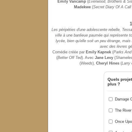
Emily Vancamp
(
Everwood
,
Brothers & Sis
Madekwe
(
Secret Diary Of A Call 
1
Les péripéties d'une adolescente rebelle, Tes
ville à une banlieue paumée qui représente to
lycée, bien qu'elle soit un peu étrange, ma
avec des lèvres gé
Comédie créée par
Emily Kapnek
(
Parks And
(
Better Off Ted
). Avec
Jane Levy
(
Shamele
(
Weeds
),
Cheryl Hines
(
Larry 
Quels projet
plus ?
Damage C
The River
Once Upo