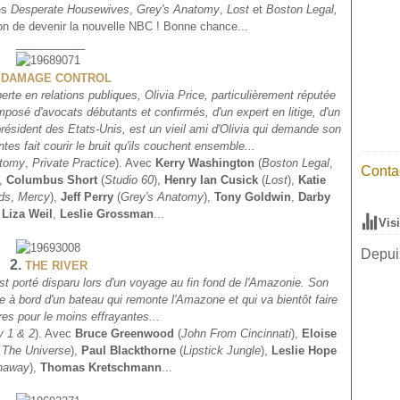
es
Desperate Housewives
,
Grey's Anatomy
,
Lost
et
Boston Legal,
on de devenir la nouvelle NBC ! Bonne chance...
___________
DAMAGE CONTROL
erte en relations publiques, Olivia Price, particulièrement réputée
mposé d'avocats débutants et confirmés, d'un expert en litige, d'un
président des Etats-Unis, est un vieil ami d'Olivia qui demande son
tes fait courir le bruit qu'ils couchent ensemble...
atomy
,
Private Practice
). Avec
Kerry Washington
(
Boston Legal
,
Contac
),
Columbus Short
(
Studio 60
),
Henry Ian Cusick
(
Lost
),
Katie
ds
,
Mercy
),
Jeff Perry
(
Grey's Anatomy
),
Tony Goldwin
,
Darby
,
Liza Weil
,
Leslie Grossman
...
Vis
Depuis
2.
THE RIVER
 est porté disparu lors d'un voyage au fin fond de l'Amazonie. Son
e à bord d'un bateau qui remonte l'Amazone et qui va bientôt faire
es pour le moins effrayantes...
y 1 & 2
). Avec
Bruce Greenwood
(
John From Cincinnati
),
Eloise
 The Universe
),
Paul Blackthorne
(
Lipstick Jungle
),
Leslie Hope
naway
),
Thomas Kretschmann
...