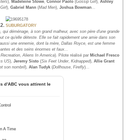
ters
),
Madeleine Stowe
,
Connor Paolo
(
Gossip Girl
),
Ashley
Girl
),
Gabriel Mann
(
Mad Men
),
Joshua Bowman
...
2.
SUBURGATORY
sa, qui déménage, à son grand malheur, avec son père d'une grande
ut ce qu'elle déteste. Elle se fait rapidement une amie dans son
is aussi une ennemie, dont la mère, Dallas Royce, est une femme
antes et des seins énormes et faux...
 Recreation
,
Aliens In America
). Pilote réalisé par
Michael Fresco
ss US
),
Jeremy Sisto
(
Six Feet Under
,
Kidnapped
),
Allie Grant
et son nombril
),
Alan Tudyk
(
Dollhouse
,
Firefly
)...
s d'ABC vous attirent le
ontrol
n A Time