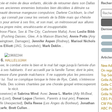
 et mère de deux enfants, décide de retourner dans son Dallas
Recher
 ses anciennes ennemies botoxées bien décidées à détruire sa
de beauté devenue mangeuse compulsive;
Darlene Cockburn, la chef
qui connaît par coeur les versets de la Bible mais qui n'hésite
pour arriver à ses fins, et son mari, un métrosexuel aux allures
sa propre mère, envahissante et insupportable.
Dernie
lrose Place
,
Sex & The City
,
Cashmere Mafia
). Avec
Leslie Bibb
h
(
Pushing Daisies
,
Glee
,
A la Maison Blanche
),
Annie Potts
(
Any
wingtown
,
Damages
),
Jennifer Aspen
(
Rodney
),
Marisol Nichols
s Elliott
(
JAG
,
Scoundrels
),
Mark Deklin
...
Article
6.
HALLELUJAH
ee, le combat entre le bien et le mal fait rage jusqu'à l'arrivée d'un
New Ad
à ses habitants. Il est accueilli par la famille Turner, dont le père,
On rega
t preuve d'une grande malchance. Il ne supporte plus les pressions
Top Sér
lui. Tout se complique lorsque le frère de Rye, Caleb, s'intéresse
Grille 
 Veda.
Des scènes chantées par une chorale gospel entrecouperont
Grille 
le récit.
Grille 
sewives
) et
Sabrina Wind
. Avec
Jesse L. Martin
(
Ally McBeal
,
Grille 
n
(
Lost
),
Donal Logue
(
Terriers
,
Parents à tout prix
),
Frances
CBS Pil
ife Unexpected
),
Della Reese
(
Les Anges du Bonheur
),
Jonathan
CW Pilo
carfe
,
Brett Cullen
...
ABC Pil