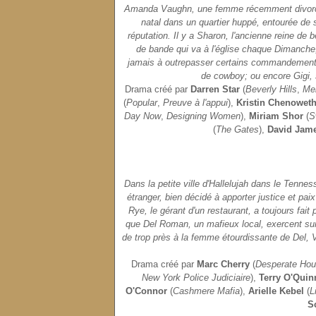
Amanda Vaughn, une femme récemment divorcée
natal dans un quartier huppé, entourée de
réputation. Il y a Sharon, l'ancienne reine 
de bande qui va à l'église chaque Dimanche, 
jamais à outrepasser certains commandements 
de cowboy; ou encore Gigi, 
Drama créé par
Darren Star
(
Beverly Hills
,
Me
(
Popular
,
Preuve à l'appui
),
Kristin Chenowet
Day Now
,
Designing Women
),
Miriam Shor
(
S
(
The Gates
),
David Jame
Dans la petite ville d'Hallelujah dans le Tenness
étranger, bien décidé à apporter justice et paix 
Rye, le gérant d'un restaurant, a toujours fai
que Del Roman, un mafieux local, exercent sur 
de trop près à la femme étourdissante de Del,
Drama créé par
Marc Cherry
(
Desperate Hou
New York Police Judiciaire
),
Terry O'Quin
O'Connor
(
Cashmere Mafia
),
Arielle Kebel
(
L
S