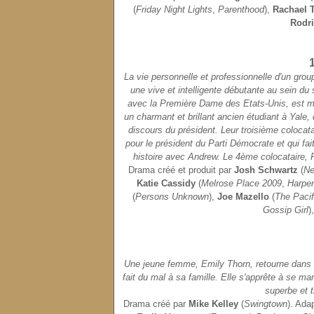
(
Friday Night Lights
,
Parenthood
),
Rachael T
Rodr
La vie personnelle et professionnelle d'un gro
une vive et intelligente débutante au sein d
avec la Première Dame des Etats-Unis, est m
un charmant et brillant ancien étudiant à Yale,
discours du président. Leur troisième coloca
pour le président du Parti Démocrate et qui fai
histoire avec Andrew. Le 4ème colocataire, 
Drama créé et produit par
Josh Schwartz
(
Ne
Katie Cassidy
(
Melrose Place 2009
,
Harper
(
Persons Unknown
),
Joe Mazello
(
The Pacif
Gossip Girl
)
Une jeune femme, Emily Thorn, retourne dans l
fait du mal à sa famille. Elle s'apprête à se ma
superbe et t
Drama créé par
Mike Kelley
(
Swingtown
). Ada