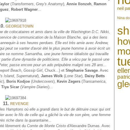
aylor
(
Transformers
,
Grey's Anatomy
),
Annie Ilonzeh
,
Ramon
neil pa
iguez
,
Robert Wagner
...
Nina do
10.
GEORGETOWN
sh
upe de colocataires et amis dans la ville de Washington D.C.
Nikki,
u service de communication de la Maison Blanche, qui a des liens
ho
annequin à ses heures perdues. Elle est très amie avec Andrew,
mo
 qui peut se vanter d'avoir été le plus jeune homme à avoir écrit un
taire se nomme Samantha, une jeune femme idéaliste qui travaille
tu
t partie d'une dynastie de politiciens. Elle a vécu par le passé une
Peter, passe encore pour un ado prépubère malgré ses 28 ans...
ell
wport Beach
,
Gossip Girl
, Chuck...) et
Stephanie Savage
. Avec
patr
's Island
,
Supernatural
),
James Wolk
(
Lone Star
),
Daisy Betts
gle
ic
),
Boris Kodjoe
(
Undercovers
),
Kevin Zegers
(
Transamerica
,
,
Tiya Sicar
(
Vampire Diaries
)...
11.
REVENGE
es Hamptons où elle a grandi dans le but de détruire ceux qui ont
rier avec le fils de celle qui a gâché la vie de son père, une femme
rès riche dans la quarantaine...
pté librement du
Comte de Monte Cristo
d'Alexandre Dumas. Avec