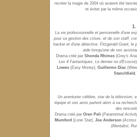
recréer la magie de 2004 où avaient été lancé
et éviter par la même occasi
1.
La vie professionnelle et personnelle d'une exp
pour sa gestion des crises, et de son staff, co
hacker et d'une détective. Fitzgerald Grant, le 
aide lorsqu'une de ses assistan
Drama créé par
Shonda Rhimes
(
Grey's An
Les 4 Fantastiques
,
Le dernier roi d'Ecosse
Lowes
(
Easy Money
),
Guillermo Diaz
(
Wee
Stanchfield
Un aventurier célèbre, star de la télévision,
équipe et ses amis partent alors à sa recherch
des rencontr
Drama créé par
Oren Peli
(
Paranormal Activit
Mumford
(
Lone Star
),
Joe Anderson
(
Across
(
Mentalist
,
Ru