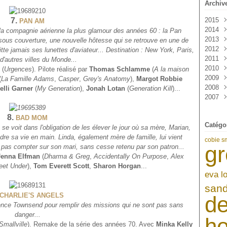
Archiv
7.
2015
PAN AM
2014
Janv
a compagnie aérienne la plus glamour des années 60 : la Pan
2013
Sep
sous couverture, une nouvelle hôtesse qui se retrouve en une de
2012
Mai
Déc
itte jamais ses lunettes d'aviateur... Destination : New York, Paris,
2011
Avri
Nov
Déc
 d'autres villes du Monde...
2010
Mar
Oct
Nov
Déc
(
Urgences
). Pilote réalisé par
Thomas Schlamme
(
A la maison
2009
Févr
Sep
Oct
Nov
Déc
(
La Famille Adams
,
Casper
,
Grey's Anatomy
),
Margot Robbie
2008
Janv
Aoû
Sep
Oct
Nov
Déc
elli Garner
(
My Generation
),
Jonah Lotan
(
Generation Kill
)...
2007
Juil
Aoû
Sep
Oct
Nov
Déc
Juin
Juil
Aoû
Sep
Oct
Nov
Déc
Mai
Juin
Juil
Aoû
Sep
Oct
Nov
8.
BAD MOM
Catégo
Avri
Mai
Juin
Juil
Aoû
Sep
Oct
se voit dans l'obligation de les élever le jour où sa mère, Marian,
Mar
Avri
Mai
Juin
Juil
Aoû
Sep
ndre sa vie en main.
Linda, également mère de famille, lui vient
cobie s
gr
Févr
Mar
Avri
Mai
Juin
Juil
Aoû
t pas compter sur son mari, sans cesse retenu par son patron...
Janv
Févr
Mar
Avri
Mai
Juin
Juil
Jenna Elfman
(
Dharma & Greg
,
Accidentally On Purpose
,
Alex
Janv
Févr
Mar
Avri
Mai
Juin
eet Under
),
Tom Everett Scott
,
Sharon Horgan
...
eva l
Janv
Févr
Mar
Avri
Janv
Févr
Mar
sand
Janv
Févr
CHARLIE'S ANGELS
de
Janv
agence Townsend pour remplir des missions qui ne sont pas sans
danger...
h
Smallville
). Remake de la série des années 70. Avec
Minka Kelly