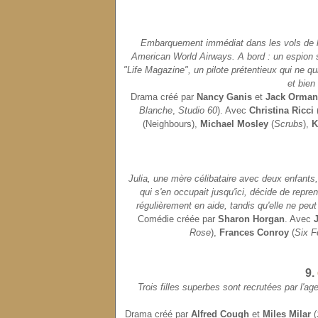
Embarquement immédiat dans les vols de l
American World Airways. A bord : un espion 
"Life Magazine", un pilote prétentieux qui ne qu
et bien
Drama créé par
Nancy Ganis
et
Jack Orman
Blanche
,
Studio 60
). Avec
Christina Ricci
(Neighbours),
Michael Mosley
(
Scrubs
),
K
Julia, une mère célibataire avec deux enfants, 
qui s'en occupait jusqu'ici, décide de repre
régulièrement en aide, tandis qu'elle ne peu
Comédie créée par
Sharon Horgan
. Avec
Rose
),
Frances Conroy
(
Six F
9.
Trois filles superbes sont recrutées par l'
Drama créé par
Alfred Cough
et
Miles Milar
(