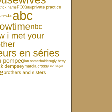
FOX
private practice
hbo
trick harris
abc
cbs
brev
owtime
nbc
w i met your
ther
eurs en séries
en pompeo
ugly betty
ian somerhalder
ick dempsey
marcia cross
jason segel
e
brothers and sisters