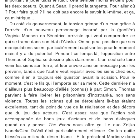
important à jouer dans le futur, cela semble moins évident pour
les deux soeurs. Quant à Sean, il prend la tangente. Pour aller où
? Pour faire quoi ? Il ne doit pas encore le savoir lui-même, et ça,
ça m'intrigue...
Du coté du gouvernement, la tension grimpe d'un cran grâce à
l'arrivée d'un nouveau personnage incarné par la (gonflée)
Virginia Madsen en Sénatrice arriviste qui veut comprendre ce
qui se trame dans son état d'Alaska. On ne peut pas dire que ses
manipulations soient particulièrement captivantes pour le moment
mais il y a du potentiel. Pendant ce temps-là, l'opposition entre
Thomas et Sophia se dessine plus clairement. L'un souhaite faire
venir les siens sur Terre, et leur envoie ainsi un message pour les
prévenir, tandis que l'autre veut repartir avec les siens chez eux,
comme il en a toujours été question avant la scission. Pour le
moment, c'est le fils qui l'emporte sur sa mère. Cette dernière n'a
d'ailleurs plus beaucoup d'alliés (connus) à part Simon. Thomas
parvient à faire libérer les prisonniers d'Inostranka, non sans
violence. Toutes les scènes qui se déroulaient là-bas étaient
excellentes, tant du point de vue de la réalisation et des décors
que du jeu des acteurs. C'est assez rare que l'action soit
accompagnée de bons jeux d'acteurs et de bons dialogues
quand on y pense.
The Event
nous offre ça. Le duo Zeljko
Ivanek/Clea DuVall était particulièrement efficace. On les quitte
blessés au milieu du désert blanc... Et le président Martinez dans