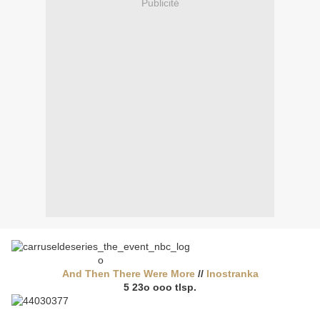
Publicité
And Then There Were More
//
Inostranka
5 23o ooo tlsp.