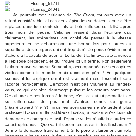
Je poursuis mes critiques de
The Event
, toujours avec un
retard considérable, et ces deux épisodes se doivent donc d'être
replacés dans leur contexte : ils ont été diffusés sur NBC après
trois mois de pause. Cela se ressent dans l'écriture car,
clairement, les scénaristes ont choisi de passer à la vitesse
supérieure en se débarrassant une bonne fois pour toutes du
superflu et des intrigues qui ont trop duré. Je pense évidemment
d'abord à la cavale de Sean et Leïla, dont la fin avait été amorcée
à l'épisode précédent, et qui trouve ici un terme. Non seulement
Leïla retrouve sa soeur Samantha, accompagnée de ses copines
vieilles comme le monde, mais aussi son père ! En quelques
scènes, il lui explique qui il est vraiment mais l'essentiel sera
raconté hors-caméra. L'émotion n'est pas vraiment au rendez-
vous, ce qui est bien dommage puisque les acteurs sont bons.
C'était une de ses forces à la base, c'est ce qui lui permettait de
se différencier de pas mal d'autres séries du genre
(
FlashForward
?
V
?), mais les scénaristes ne s'attardent plus
vraiment là-dessus. Ils préférent l'action, à moins qu'on leur ait
demandé de changer de fusil d'épaule vu les résultats d'audience
catastrophiques... Que va-t-il désormais advenir des Buchanan ?
Je me le demande franchement. Si le père a clairement un rôle