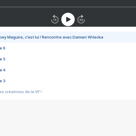
bey Maguire, c'est lui ! Rencontre avec Damien Witecka
e 6
e 5
e 4
e 3
s créatrices de la VF !
e 2
e 1
e Mektoub My Love arrive enfin ! Rencontre avec Shaïn Boumedine et Sal
i : après Toni en famille