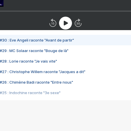
#30 : Eve Angeli raconte "Avant de partir"
#29 : MC Solaar raconte "Bouge de là"
28 : Lorie raconte "Je vais vite"
#27 : Christophe Willem raconte "Jacques a dit"
#26 : Chimène Badi raconte "Entre nous"
#25 : Indochine raconte "3e sexe"
#24 : Zaho raconte "C'est chelou"
#23 : Patrick Bruel raconte "Au café des délices"
#22 : Kyo raconte "Le chemin"