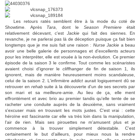
Les retours ratés semblent être à la mode du coté de
Showtime. Après
Tara
, dont le
Season Premiere
était
relativement décevant, c'est
Jackie
qui fait des siennes. En
revanche, je ne parlerai pas là de déception puisque ça fait bien
longtemps que je me suis fait une raison :
Nurse Jackie
a beau
avoir une belle galerie de personnages et d'excellents acteurs
pour les interpréter, elle est vouée à la non-évolution. Ce premier
épisode de la saison 3 le confirme. Tout comme les scénaristes
avaient choisi d'ignorer le
cliffhanger
de fin de saison 1, ils
ignorent, mais de manière heureusement moins scandaleuse,
celui de la saison 2. L'infirmière
addict
aurait logiquement dû se
retrouver en
rehab
suite à la découverte d'un de ses secrets par
son mari et sa meilleure-amie. Au lieu de ça, elle ment
effrontément et avec brio au premier tandis qu'elle tente de se
racheter une conduite auprès de la deuxième, sans vraiment
s'excuser mais en trouvant les mots justes. C'est vrai : cette
héroïne est fascinante car elle va très loin dans la manipulation,
l'air de rien. Mais ses pirouettes ne m'amusent plus et je
commence à la trouver simplement détestable. C'est
certainement le but d'ailleurs, pour mieux nous la rendre