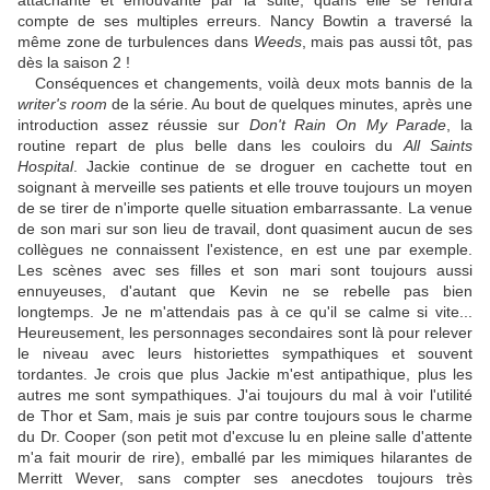
attachante et émouvante par la suite, quans elle se rendra
compte de ses multiples erreurs. Nancy Bowtin a traversé la
même zone de turbulences dans
Weeds
, mais pas aussi tôt, pas
dès la saison 2 !
Conséquences et changements, voilà deux mots bannis de la
writer's room
de la série. Au bout de quelques minutes, après une
introduction assez réussie sur
Don't Rain On My Parade
, la
routine repart de plus belle dans les couloirs du
All Saints
Hospital
. Jackie continue de se droguer en cachette tout en
soignant à merveille ses patients et elle trouve toujours un moyen
de se tirer de n'importe quelle situation embarrassante. La venue
de son mari sur son lieu de travail, dont quasiment aucun de ses
collègues ne connaissent l'existence, en est une par exemple.
Les scènes avec ses filles et son mari sont toujours aussi
ennuyeuses, d'autant que Kevin ne se rebelle pas bien
longtemps. Je ne m'attendais pas à ce qu'il se calme si vite...
Heureusement, les personnages secondaires sont là pour relever
le niveau avec leurs historiettes sympathiques et souvent
tordantes. Je crois que plus Jackie m'est antipathique, plus les
autres me sont sympathiques. J'ai toujours du mal à voir l'utilité
de Thor et Sam, mais je suis par contre toujours sous le charme
du Dr. Cooper (son petit mot d'excuse lu en pleine salle d'attente
m'a fait mourir de rire), emballé par les mimiques hilarantes de
Merritt Wever, sans compter ses anecdotes toujours très