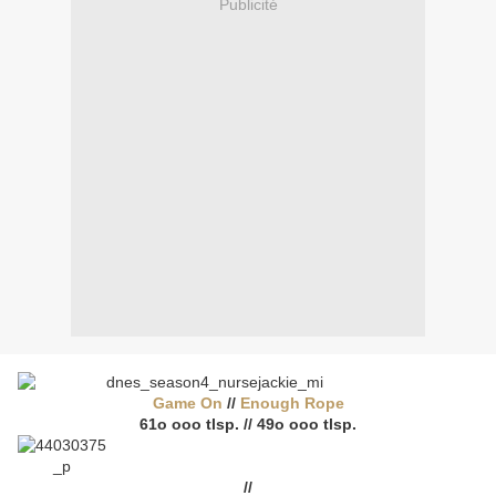
Publicité
Game On
//
Enough Rope
61o ooo tlsp. // 49o ooo tlsp.
//