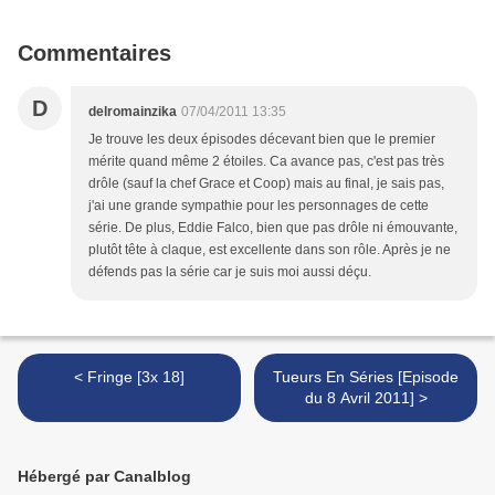
Commentaires
D
delromainzika
07/04/2011 13:35
Je trouve les deux épisodes décevant bien que le premier
mérite quand même 2 étoiles. Ca avance pas, c'est pas très
drôle (sauf la chef Grace et Coop) mais au final, je sais pas,
j'ai une grande sympathie pour les personnages de cette
série. De plus, Eddie Falco, bien que pas drôle ni émouvante,
plutôt tête à claque, est excellente dans son rôle. Après je ne
défends pas la série car je suis moi aussi déçu.
< Fringe [3x 18]
Tueurs En Séries [Episode
du 8 Avril 2011] >
Hébergé par Canalblog